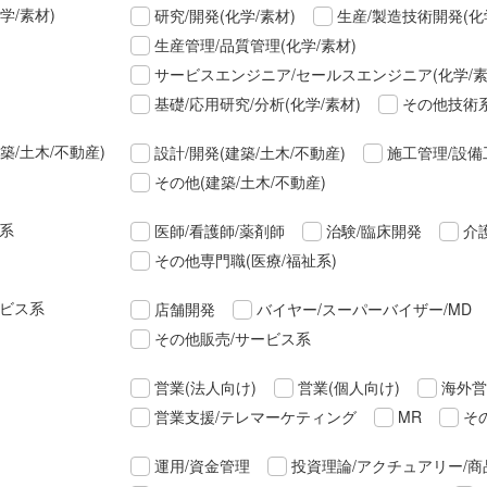
学/素材)
研究/開発(化学/素材)
生産/製造技術開発(化
生産管理/品質管理(化学/素材)
サービスエンジニア/セールスエンジニア(化学/素
基礎/応用研究/分析(化学/素材)
その他技術系
築/土木/不動産)
設計/開発(建築/土木/不動産)
施工管理/設備
その他(建築/土木/不動産)
祉系
医師/看護師/薬剤師
治験/臨床開発
介
その他専門職(医療/福祉系)
ービス系
店舗開発
バイヤー/スーパーバイザー/MD
その他販売/サービス系
営業(法人向け)
営業(個人向け)
海外営
営業支援/テレマーケティング
MR
そ
運用/資金管理
投資理論/アクチュアリー/商