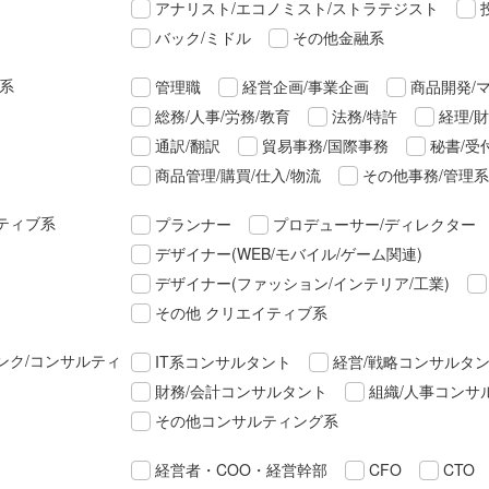
アナリスト/エコノミスト/ストラテジスト
バック/ミドル
その他金融系
理系
管理職
経営企画/事業企画
商品開発/
総務/人事/労務/教育
法務/特許
経理/
通訳/翻訳
貿易事務/国際事務
秘書/受
商品管理/購買/仕入/物流
その他事務/管理系
ティブ系
プランナー
プロデューサー/ディレクター
デザイナー(WEB/モバイル/ゲーム関連)
デザイナー(ファッション/インテリア/工業)
その他 クリエイティブ系
ンク/コンサルティ
IT系コンサルタント
経営/戦略コンサルタ
財務/会計コンサルタント
組織/人事コンサ
その他コンサルティング系
経営者・COO・経営幹部
CFO
CTO