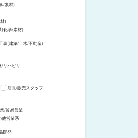
学/素材)
材)
(化学/素材)
工事(建築/土木/不動産)
護/リハビリ
店長/販売スタッフ
業/貿易営業
の他営業系
品開発