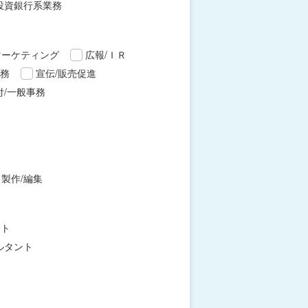
投資銀行系業務
マーケティング
広報/ＩＲ
財務
宣伝/販売促進
付/一般事務
製作/編集
ント
ルタント