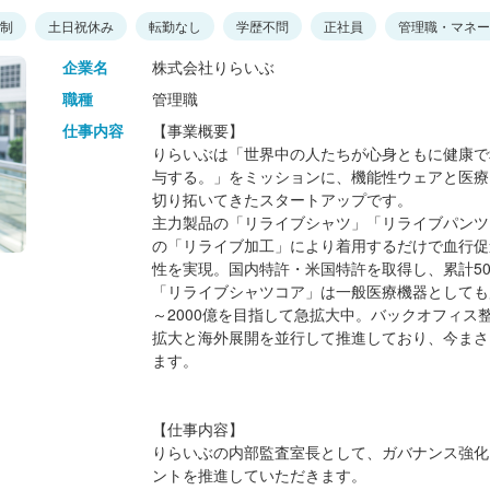
日制
土日祝休み
転勤なし
学歴不問
正社員
管理職・マネー
企業名
株式会社りらいぶ
職種
管理職
仕事内容
【事業概要】
りらいぶは「世界中の人たちが心身ともに健康で
与する。」をミッションに、機能性ウェアと医療
切り拓いてきたスタートアップです。
主力製品の「リライブシャツ」「リライブパンツ
の「リライブ加工」により着用するだけで血行促
性を実現。国内特許・米国特許を取得し、累計5
「リライブシャツコア」は一般医療機器としても
～2000億を目指して急拡大中。バックオフィス
拡大と海外展開を並行して推進しており、今まさ
ます。
【仕事内容】
りらいぶの内部監査室長として、ガバナンス強化
ントを推進していただきます。