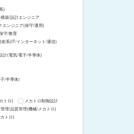
系)
構築/設計エンジニア
エンジニア(保守/運用)
保守/教育
術系(IT/インターネット/通信)
設計(電気/電子/半導体)
子/半導体)
カトロ)
メカトロ制御設計
管理/品質管理(機械/メカトロ)
カトロ)