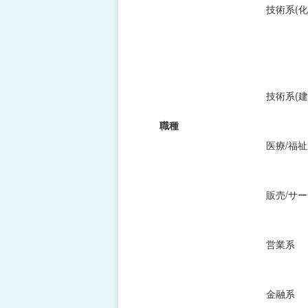
技術系(化
技術系(建
職種
医療/福
販売/サ
営業系
金融系