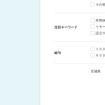
その
年間休
リモ
注目キーワード
設立1
１０
給与
６０
宮城県