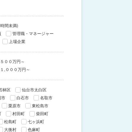
0時間未満)
員
管理職・マネージャー
上場企業
５００万円～
１,０００万円～
若林区
仙台市太白区
沼市
白石市
名取市
栗原市
東松島市
町
村田町
柴田町
松島町
七ヶ浜町
大衡村
色麻町