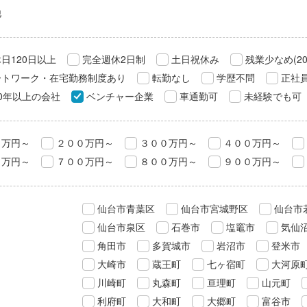
他
日120日以上
完全週休2日制
土日祝休み
残業少なめ(2
ートワーク・在宅勤務制度あり
転勤なし
学歴不問
正社
0年以上の会社
ベンチャー企業
車通勤可
未経験でも可
０万円～
２００万円～
３００万円～
４００万円～
０万円～
７００万円～
８００万円～
９００万円～
仙台市青葉区
仙台市宮城野区
仙台市
仙台市泉区
石巻市
塩竈市
気仙
角田市
多賀城市
岩沼市
登米市
大崎市
蔵王町
七ヶ宿町
大河原
川崎町
丸森町
亘理町
山元町
利府町
大和町
大郷町
富谷市