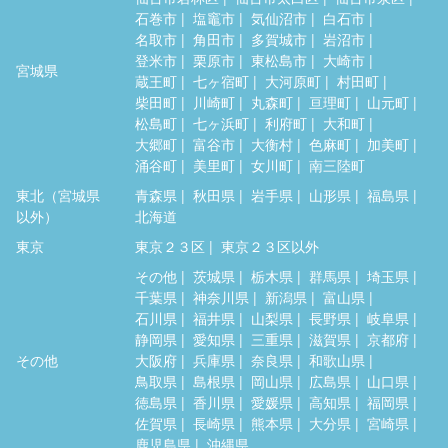
石巻市
塩竈市
気仙沼市
白石市
名取市
角田市
多賀城市
岩沼市
登米市
栗原市
東松島市
大崎市
宮城県
蔵王町
七ヶ宿町
大河原町
村田町
柴田町
川崎町
丸森町
亘理町
山元町
松島町
七ヶ浜町
利府町
大和町
大郷町
富谷市
大衡村
色麻町
加美町
涌谷町
美里町
女川町
南三陸町
東北（宮城県
青森県
秋田県
岩手県
山形県
福島県
以外）
北海道
東京
東京２３区
東京２３区以外
その他
茨城県
栃木県
群馬県
埼玉県
千葉県
神奈川県
新潟県
富山県
石川県
福井県
山梨県
長野県
岐阜県
静岡県
愛知県
三重県
滋賀県
京都府
その他
大阪府
兵庫県
奈良県
和歌山県
鳥取県
島根県
岡山県
広島県
山口県
徳島県
香川県
愛媛県
高知県
福岡県
佐賀県
長崎県
熊本県
大分県
宮崎県
鹿児島県
沖縄県