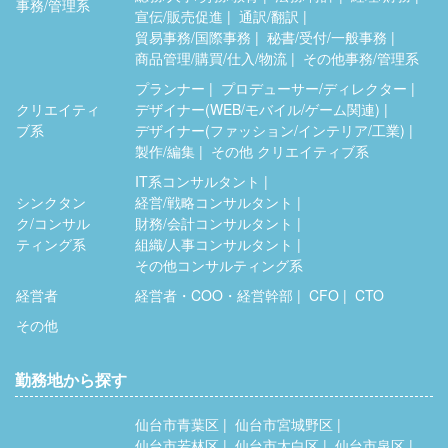
事務/管理系
宣伝/販売促進
通訳/翻訳
貿易事務/国際事務
秘書/受付/一般事務
商品管理/購買/仕入/物流
その他事務/管理系
プランナー
プロデューサー/ディレクター
クリエイティ
デザイナー(WEB/モバイル/ゲーム関連)
ブ系
デザイナー(ファッション/インテリア/工業)
製作/編集
その他 クリエイティブ系
IT系コンサルタント
シンクタン
経営/戦略コンサルタント
ク/コンサル
財務/会計コンサルタント
ティング系
組織/人事コンサルタント
その他コンサルティング系
経営者
経営者・COO・経営幹部
CFO
CTO
その他
勤務地から探す
仙台市青葉区
仙台市宮城野区
仙台市若林区
仙台市太白区
仙台市泉区