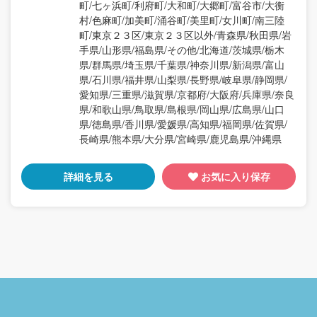
町/七ヶ浜町/利府町/大和町/大郷町/富谷市/大衡
村/色麻町/加美町/涌谷町/美里町/女川町/南三陸
町/東京２３区/東京２３区以外/青森県/秋田県/岩
手県/山形県/福島県/その他/北海道/茨城県/栃木
県/群馬県/埼玉県/千葉県/神奈川県/新潟県/富山
県/石川県/福井県/山梨県/長野県/岐阜県/静岡県/
愛知県/三重県/滋賀県/京都府/大阪府/兵庫県/奈良
県/和歌山県/鳥取県/島根県/岡山県/広島県/山口
県/徳島県/香川県/愛媛県/高知県/福岡県/佐賀県/
長崎県/熊本県/大分県/宮崎県/鹿児島県/沖縄県
詳細を見る
お気に入り保存