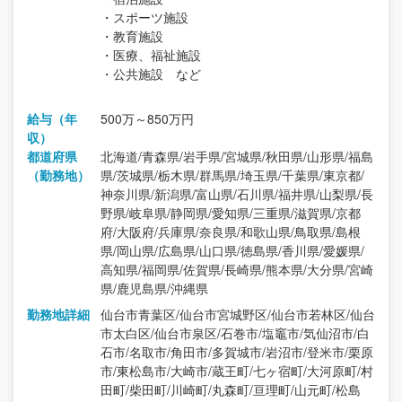
・スポーツ施設
・教育施設
・医療、福祉施設
・公共施設 など
給与（年
500万～850万円
収）
都道府県
北海道/青森県/岩手県/宮城県/秋田県/山形県/福島
（勤務地）
県/茨城県/栃木県/群馬県/埼玉県/千葉県/東京都/
神奈川県/新潟県/富山県/石川県/福井県/山梨県/長
野県/岐阜県/静岡県/愛知県/三重県/滋賀県/京都
府/大阪府/兵庫県/奈良県/和歌山県/鳥取県/島根
県/岡山県/広島県/山口県/徳島県/香川県/愛媛県/
高知県/福岡県/佐賀県/長崎県/熊本県/大分県/宮崎
県/鹿児島県/沖縄県
勤務地詳細
仙台市青葉区/仙台市宮城野区/仙台市若林区/仙台
市太白区/仙台市泉区/石巻市/塩竈市/気仙沼市/白
石市/名取市/角田市/多賀城市/岩沼市/登米市/栗原
市/東松島市/大崎市/蔵王町/七ヶ宿町/大河原町/村
田町/柴田町/川崎町/丸森町/亘理町/山元町/松島