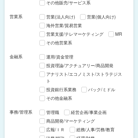
その他販売/サービス系
営業系
営業(法人向け)
営業(個人向け)
海外営業/貿易営業
営業支援/テレマーケティング
MR
その他営業系
金融系
運用/資金管理
投資理論/アクチュアリー/商品開発
アナリスト/エコノミスト/ストラテジス
ト
投資銀行系業務
バック/ミドル
その他金融系
事務/管理系
管理職
経営企画/事業企画
商品開発/マーケティング
広報/ＩＲ
総務/人事/労務/教育