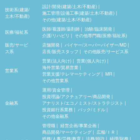
設計/開発(建築/土木/不動産)
技術系(建築/
施工管理/設備工事(建築/土木/不動産)
土木/不動産)
その他(建築/土木/不動産)
医師/看護師/薬剤師
治験/臨床開発
医療/福祉系
介護/リハビリ
その他専門職(医療/福祉系)
販売/サービ
店舗開発
バイヤー/スーパーバイザー/MD
ス系
店長/販売スタッフ
その他販売/サービス系
営業(法人向け)
営業(個人向け)
海外営業/貿易営業
営業系
営業支援/テレマーケティング
MR
その他営業系
運用/資金管理
投資理論/アクチュアリー/商品開発
金融系
アナリスト/エコノミスト/ストラテジスト
投資銀行系業務
バック/ミドル
その他金融系
管理職
経営企画/事業企画
商品開発/マーケティング
広報/ＩＲ
総務/人事/労務/教育
法務/特許
経理/財務