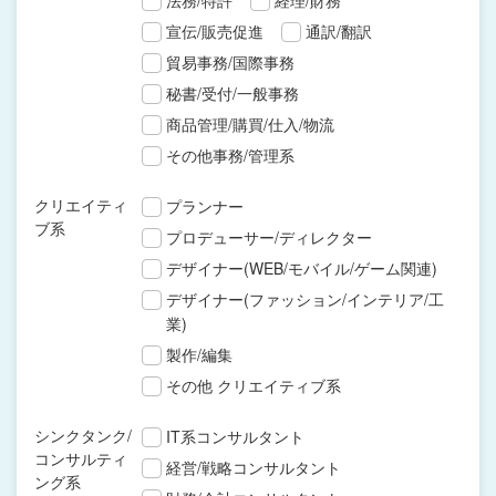
法務/特許
経理/財務
宣伝/販売促進
通訳/翻訳
貿易事務/国際事務
秘書/受付/一般事務
商品管理/購買/仕入/物流
その他事務/管理系
クリエイティ
プランナー
ブ系
プロデューサー/ディレクター
デザイナー(WEB/モバイル/ゲーム関連)
デザイナー(ファッション/インテリア/工
業)
製作/編集
その他 クリエイティブ系
シンクタンク/
IT系コンサルタント
コンサルティ
経営/戦略コンサルタント
ング系