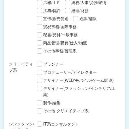
広報/ＩＲ
総務/人事/労務/教育
法務/特許
経理/財務
宣伝/販売促進
通訳/翻訳
貿易事務/国際事務
秘書/受付/一般事務
商品管理/購買/仕入/物流
その他事務/管理系
クリエイティ
プランナー
ブ系
プロデューサー/ディレクター
デザイナー(WEB/モバイル/ゲーム関連)
デザイナー(ファッション/インテリア/工
業)
製作/編集
その他 クリエイティブ系
シンクタンク/
IT系コンサルタント