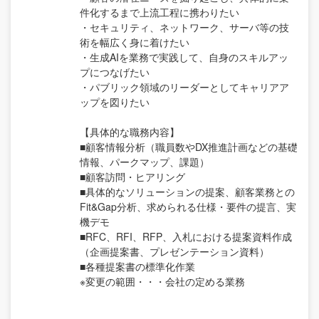
件化するまで上流工程に携わりたい
・セキュリティ、ネットワーク、サーバ等の技
術を幅広く身に着けたい
・生成AIを業務で実践して、自身のスキルアッ
プにつなげたい
・パブリック領域のリーダーとしてキャリアア
ップを図りたい
【具体的な職務内容】
■顧客情報分析（職員数やDX推進計画などの基礎
情報、パークマップ、課題）
■顧客訪問・ヒアリング
■具体的なソリューションの提案、顧客業務との
Fit&Gap分析、求められる仕様・要件の提言、実
機デモ
■RFC、RFI、RFP、入札における提案資料作成
（企画提案書、プレゼンテーション資料）
■各種提案書の標準化作業
※変更の範囲・・・会社の定める業務