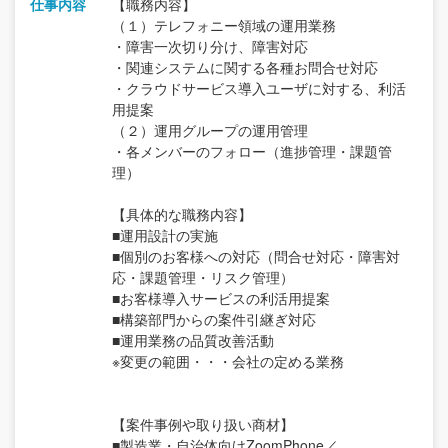
仕事内容
【職務内容】
（１）テレフォニー領域の運用業務
・障害一次切り分け、障害対応
・関連システムに関する各種お問合せ対応
・クラウドサービス導入ユーザに対する、利活
用提案
（２）運用グループの運用管理
・各メンバーのフォロー（進捗管理・課題管
理）
【具体的な職務内容】
■運用設計の実施
■個別のお客様への対応（問合せ対応・障害対
応・課題管理・リスク管理）
■お客様導入サービスの利活用提案
■構築部門からの案件引継ぎ対応
■運用業務の品質改善活動
※変更の範囲・・・会社の定める業務
【案件事例や取り扱い商材】
■製造業・自治体向けZoomPhone／