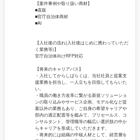
【案件事例や取り扱い商材】
■直販
■官庁自治体商材
■AI
【入社後の流れ(入社後はじめに携わっていただ
く業務等)】
官庁自治体向けRFP対応
【将来のキャリアパス】
・入社してからしばらくは、当社社員と提案支
援業務を担当し、一人立ちを目指してもらいた
い。
・職員の働き方改革に繋がる新規ソリューショ
ンの取り込みやサービス企画、モデル化など提
案以外の業務もあり、ご自身の希望キャリアや
部内の適正配置等を鑑みて、プリセールス、コ
ンサルタント、管理職等の幅広い選択肢の中か
らキャリアを形成していただきます。
・将来的には組織の中核人材として、経営層を