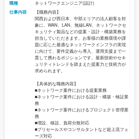
職種
ネットワークエンジニア(設計)
仕事内容
【職務内容】
関西および西日本、中部エリアの法人顧客を対
象に、WAN、LAN、無線LAN、ネットワークセ
キュリティ製品などの提案・設計・構築業務を
担当していただきます。お客様の業務環境や課
題に応じた最適なネットワークインフラの実現
に向けて、要件定義から導入、運用支援まで一
貫して携わるポジションです。最新技術やセキ
ュリティトレンドを踏まえた提案力と技術力が
求められます。
【具体的な職務内容】
■ネットワーク案件における提案業務
■ネットワーク案件における設計・構築・検証業
務
■ネットワーク案件におけるプロジェクト管理業
務
■増設、移設、負荷分散対応
■プリセールスやコンサルタントなど超上流フェ
ーズ対応