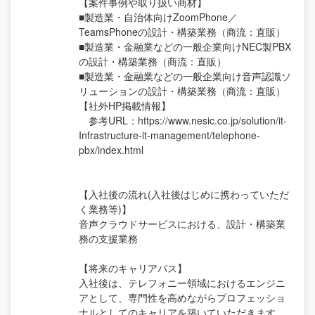
【案件事例や取り扱い商材】
■製造業・自治体向けZoomPhone／
TeamsPhoneの設計・構築業務（商流：直販）
■製造業・金融業などの一般企業向けNEC製PBX
の設計・構築業務（商流：直販）
■製造業・金融業などの一般企業向け音声認識ソ
リューションの設計・構築業務（商流：直販）
【社外HP掲載情報】
参考URL：https://www.nesic.co.jp/solution/it-
Infrastructure-it-management/telephone-
pbx/index.html
【入社後の流れ(入社後はじめに携わっていただ
く業務等)】
音声クラウドサービスにおける、設計・構築業
務の支援業務
【将来のキャリアパス】
入社後は、テレフォニー領域におけるエンジニ
アとして、専門性を高めながらプロフェッショ
ナルとしてのキャリアを築いていただきます。