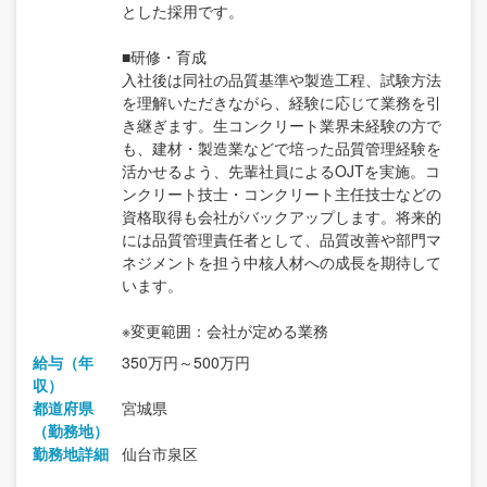
とした採用です。
■研修・育成
入社後は同社の品質基準や製造工程、試験方法
を理解いただきながら、経験に応じて業務を引
き継ぎます。生コンクリート業界未経験の方で
も、建材・製造業などで培った品質管理経験を
活かせるよう、先輩社員によるOJTを実施。コ
ンクリート技士・コンクリート主任技士などの
資格取得も会社がバックアップします。将来的
には品質管理責任者として、品質改善や部門マ
ネジメントを担う中核人材への成長を期待して
います。
※変更範囲：会社が定める業務
給与（年
350万円～500万円
収）
都道府県
宮城県
（勤務地）
勤務地詳細
仙台市泉区