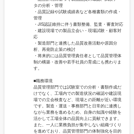
タの分析・管理
・品質記録や試験成績表など各種書類の作成・
管理
・JIS認証維持に伴う書類整備、監査・審査対応
・建設現場での製品立会い・現場試験・顧客対
応
・製造部門と連携した品質改善活動や原因分
析、再発防止策の検討
・将来的には品質管理責任者として品質管理体
制の構築・改善や若手社員の育成にも携わりま
す。
■職務環境
品質管理部門では試験室での分析・書類作成だ
けでなく、工場内での製造状況の確認や建設現
場での立会検査など、現場との距離が近い環境
です。製造・運送・事務部門と日常的に連携し
ながら業務を進めるため、自身の知識や経験を
活かして工場全体の品質向上に貢献できます。
また、一人に業務負担が集中しない組織づくり
を進めており、品質管理部門の体制強化を目的