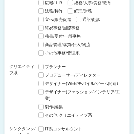
広報/ＩＲ
総務/人事/労務/教育
法務/特許
経理/財務
宣伝/販売促進
通訳/翻訳
貿易事務/国際事務
秘書/受付/一般事務
商品管理/購買/仕入/物流
その他事務/管理系
クリエイティ
プランナー
ブ系
プロデューサー/ディレクター
デザイナー(WEB/モバイル/ゲーム関連)
デザイナー(ファッション/インテリア/工
業)
製作/編集
その他 クリエイティブ系
シンクタンク/
IT系コンサルタント