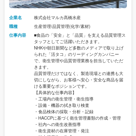
企業名
株式会社マルカ髙橋水産
職種
生産管理/品質管理(化学/素材)
仕事内容
■食品の「安全」と「品質」を支える品質管理ス
タッフとしてご活躍いただきます。
NHKや朝日新聞など多数のメディアで取り上げ
られた「活タコ」のリーディングカンパニー
で、衛生管理や品質管理業務を担当していただ
きます。
品質管理だけではなく、製造現場との連携も大
切にしながら、お客様へ安心・安全な商品を届
ける重要なポジションです。
【具体的な仕事内容】
・工場内の衛生管理・衛生指導
・設備・機器の拭き取り検査
・食品検体の採取・分析・記録
・HACCPに基づく衛生管理書類の作成・管理
・社内への衛生改善指導
・衛生資材の在庫管理・発注