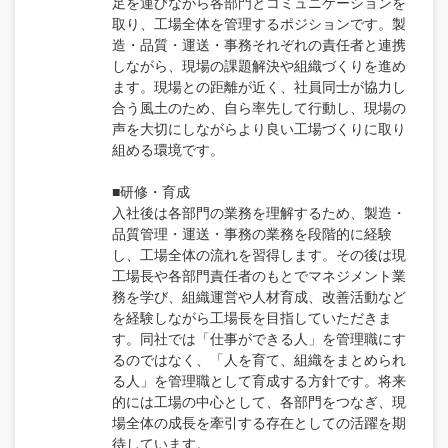
足を運びながら各部門とコミュニケーションを
取り、工場全体を管理するポジションです。製
造・品質・運送・事務それぞれの責任者と連携
しながら、現場の課題解決や組織づくりを進め
ます。現場との距離が近く、社員同士が協力し
合う風土のため、自ら率先して行動し、現場の
声を大切にしながらより良い工場づくりに取り
組める環境です。
■研修・育成
入社後は各部門の業務を理解するため、製造・
品質管理・運送・事務の業務を段階的に経験
し、工場全体の流れを習得します。その後は現
工場長や各部門責任者のもとでマネジメント業
務を学び、組織運営や人材育成、改善活動など
を経験しながら工場長を目指していただきま
す。同社では「仕事ができる人」を管理職にす
るのではなく、「人を育て、組織をまとめられ
る人」を管理職として育成する方針です。将来
的には工場の中心として、各部門をつなぎ、現
場全体の成長を牽引する存在としての活躍を期
待しています。