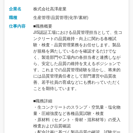
企業名
株式会社高澤産業
職種
生産管理/品質管理(化学/素材)
仕事内容
■職務概要
JIS認証工場における品質管理担当として、生コ
ンクリートの品質維持・向上に関わる各種試
験・検査・品質管理業務をお任せします。製品
が規格を満たしているかを確認するだけでな
く、製造部門や工場内の各担当者と連携しなが
ら、安定した品質の維持を支えるポジションで
す。これまでの品質管理経験を活かし、将来的
には品質管理責任者として部門運営や品質改
善、若手社員の育成などにも携わっていただく
ことを期待しています。
■職務詳細
・生コンクリートのスランプ・空気量・塩化物
量・圧縮強度など各種品質試験・検査
・原材料（セメント・骨材・混和材等）の受入
検査および品質確認
・配合計画に基づく製品品質の確認、試験デー