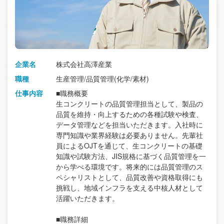
企業名
株式会社高澤産業
職種
生産管理/品質管理(化学/素材)
仕事内容
■職務概要
生コンクリートの品質管理担当として、製品の
品質を維持・向上するための各種試験や検査、
データ管理などを担当いただきます。入社時に
専門知識や業界経験は必要ありません。先輩社
員によるOJTを通じて、生コンクリートの基礎
知識や試験方法、JIS規格に基づく品質管理を一
から学べる環境です。将来的には品質管理のス
ペシャリストとして、品質改善や資格取得にも
挑戦し、地域インフラを支える中核人材として
活躍いただきます。
■職務詳細