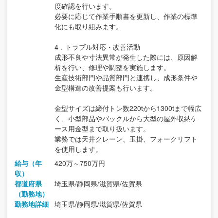
度確認を行います。
必要に応じて作業手順書を更新し、作業の標準
化にも取り組みます。
4．トラブル対応・改善活動
成形不良や寸法異常が発生した際には、原因解
析を行い、修理や調整を実施します。
生産技術部門や品質部門と連携し、成形条件や
金型構造の改善提案も行います。
金型サイズは締付トン数220tから1300tまで幅広
く、小型部品やバックルから大型の屋外収納ケ
ース用金型まで取り扱います。
業務では天井クレーン、玉掛、フォークリフト
を使用します。
給与（年
420万～750万円
収）
都道府県
埼玉県/静岡県/滋賀県/佐賀県
（勤務地）
勤務地詳細
埼玉県/静岡県/滋賀県/佐賀県