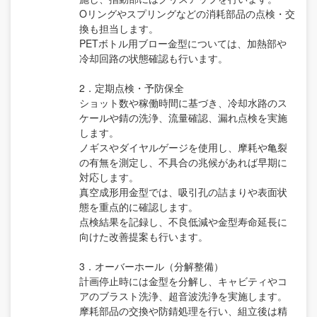
Oリングやスプリングなどの消耗部品の点検・交
換も担当します。
PETボトル用ブロー金型については、加熱部や
冷却回路の状態確認も行います。
2．定期点検・予防保全
ショット数や稼働時間に基づき、冷却水路のス
ケールや錆の洗浄、流量確認、漏れ点検を実施
します。
ノギスやダイヤルゲージを使用し、摩耗や亀裂
の有無を測定し、不具合の兆候があれば早期に
対応します。
真空成形用金型では、吸引孔の詰まりや表面状
態を重点的に確認します。
点検結果を記録し、不良低減や金型寿命延長に
向けた改善提案も行います。
3．オーバーホール（分解整備）
計画停止時には金型を分解し、キャビティやコ
アのブラスト洗浄、超音波洗浄を実施します。
摩耗部品の交換や防錆処理を行い、組立後は精