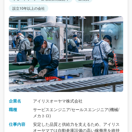
設立10年以上の会社
企業名
アイリスオーヤマ株式会社
職種
サービスエンジニア/セールスエンジニア(機械/
メカトロ)
仕事内容
安定した品質と供給力を支えるため、アイリス
オーヤマでは自動倉庫設備の高い稼働率を維持