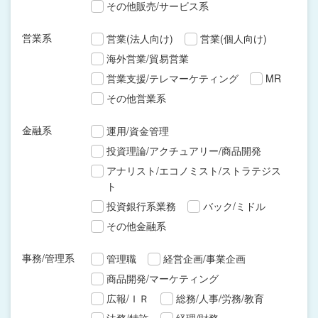
その他販売/サービス系
営業系
営業(法人向け)
営業(個人向け)
海外営業/貿易営業
営業支援/テレマーケティング
MR
その他営業系
金融系
運用/資金管理
投資理論/アクチュアリー/商品開発
アナリスト/エコノミスト/ストラテジス
ト
投資銀行系業務
バック/ミドル
その他金融系
事務/管理系
管理職
経営企画/事業企画
商品開発/マーケティング
広報/ＩＲ
総務/人事/労務/教育