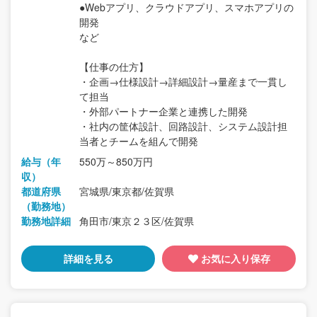
●Webアプリ、クラウドアプリ、スマホアプリの
開発
など
【仕事の仕方】
・企画→仕様設計→詳細設計→量産まで一貫し
て担当
・外部パートナー企業と連携した開発
・社内の筐体設計、回路設計、システム設計担
当者とチームを組んで開発
給与（年
550万～850万円
収）
都道府県
宮城県/東京都/佐賀県
（勤務地）
勤務地詳細
角田市/東京２３区/佐賀県
詳細を見る
お気に入り保存