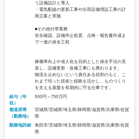
う設備設計と導入
・電気配線の更新工事や出荷設備増設工事の計
画立案と実施
■その他付帯業務
安全確認、設備停止処置、点検・報告書作成ま
で一連の保全工程
稼働率向上や省人化を目的とした保全手法の見
直し、設備更新・改修工事にも携わります。
物流を止めないという責任ある役割のもと、こ
れまで培った技術と経験を活かし、ものづくり
を支える基盤を長期的に守る仕事です。
給与（年
500円～750万円
収）
都道府県
宮城県/茨城県/埼玉県/静岡県/滋賀県/兵庫県/佐賀
（勤務地）
県
勤務地詳細
角田市/茨城県/埼玉県/静岡県/滋賀県/兵庫県/佐賀
県