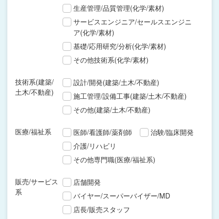
生産管理/品質管理(化学/素材)
サービスエンジニア/セールスエンジニ
ア(化学/素材)
基礎/応用研究/分析(化学/素材)
その他技術系(化学/素材)
技術系(建築/
設計/開発(建築/土木/不動産)
土木/不動産)
施工管理/設備工事(建築/土木/不動産)
その他(建築/土木/不動産)
医療/福祉系
医師/看護師/薬剤師
治験/臨床開発
介護/リハビリ
その他専門職(医療/福祉系)
販売/サービス
店舗開発
系
バイヤー/スーパーバイザー/MD
店長/販売スタッフ