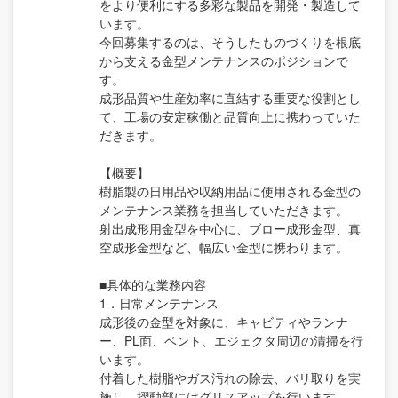
をより便利にする多彩な製品を開発・製造して
います。
今回募集するのは、そうしたものづくりを根底
から支える金型メンテナンスのポジションで
す。
成形品質や生産効率に直結する重要な役割とし
て、工場の安定稼働と品質向上に携わっていた
だきます。
【概要】
樹脂製の日用品や収納用品に使用される金型の
メンテナンス業務を担当していただきます。
射出成形用金型を中心に、ブロー成形金型、真
空成形金型など、幅広い金型に携わります。
■具体的な業務内容
1．日常メンテナンス
成形後の金型を対象に、キャビティやランナ
ー、PL面、ベント、エジェクタ周辺の清掃を行
います。
付着した樹脂やガス汚れの除去、バリ取りを実
施し、摺動部にはグリスアップを行います。