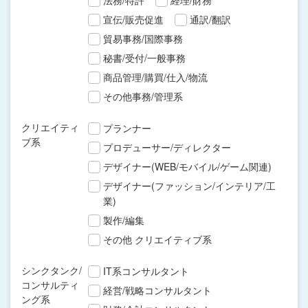
法務/特許
経理/財務
宣伝/販売促進
通訳/翻訳
貿易事務/国際事務
秘書/受付/一般事務
商品管理/購買/仕入/物流
その他事務/管理系
クリエイティ
プランナー
ブ系
プロデューサー/ディレクター
デザイナー(WEB/モバイル/ゲーム関連)
デザイナー(ファッション/インテリア/工
業)
製作/編集
その他 クリエイティブ系
シンクタンク/
IT系コンサルタント
コンサルティ
経営/戦略コンサルタント
ング系