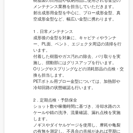
メンテナンス業務を担当していただきます。
射出成形用金型を中心に、ブロー成形金型、真
空成形金型など、幅広い金型に携わります。
1．日常メンテナンス
成形後の金型を対象に、キャビティやランナ
ー、PL面、ベント、エジェクタ周辺の清掃を行
います。
付着した樹脂やガス汚れの除去、バリ取りを実
施し、摺動部にはグリスアップを行います。
Oリングやスプリングなどの消耗部品の点検・交
換も担当します。
PETボトル用ブロー金型については、加熱部や
冷却回路の状態確認も行います。
2．定期点検・予防保全
ショット数や稼働時間に基づき、冷却水路のス
ケールや錆の洗浄、流量確認、漏れ点検を実施
します。
ノギスやダイヤルゲージを使用し、摩耗や亀裂
の有無を測定し、不具合の兆候があれば早期に