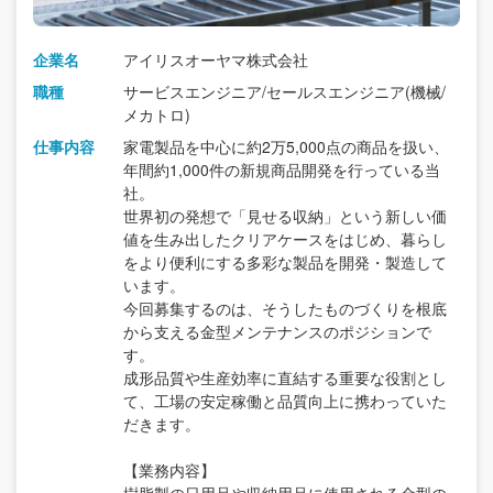
企業名
アイリスオーヤマ株式会社
職種
サービスエンジニア/セールスエンジニア(機械/
メカトロ)
仕事内容
家電製品を中心に約2万5,000点の商品を扱い、
年間約1,000件の新規商品開発を行っている当
社。
世界初の発想で「見せる収納」という新しい価
値を生み出したクリアケースをはじめ、暮らし
をより便利にする多彩な製品を開発・製造して
います。
今回募集するのは、そうしたものづくりを根底
から支える金型メンテナンスのポジションで
す。
成形品質や生産効率に直結する重要な役割とし
て、工場の安定稼働と品質向上に携わっていた
だきます。
【業務内容】
樹脂製の日用品や収納用品に使用される金型の