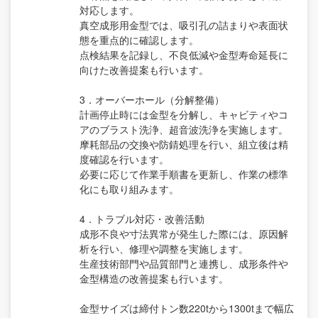
対応します。
真空成形用金型では、吸引孔の詰まりや表面状
態を重点的に確認します。
点検結果を記録し、不良低減や金型寿命延長に
向けた改善提案も行います。
3．オーバーホール（分解整備）
計画停止時には金型を分解し、キャビティやコ
アのブラスト洗浄、超音波洗浄を実施します。
摩耗部品の交換や防錆処理を行い、組立後は精
度確認を行います。
必要に応じて作業手順書を更新し、作業の標準
化にも取り組みます。
4．トラブル対応・改善活動
成形不良や寸法異常が発生した際には、原因解
析を行い、修理や調整を実施します。
生産技術部門や品質部門と連携し、成形条件や
金型構造の改善提案も行います。
金型サイズは締付トン数220tから1300tまで幅広