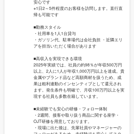
安心です
※1日2～5件程度のお客様を訪問します。直行直
帰も可能です
■勤務スタイル
・社用車を1人1台貸与
・ガソリン代、駐車場代は会社負担 ・近隣エリ
アを担当いただく場合があります
■高収入を実現できる環境
2025年実績では、社員の約98％が年収500万円
以上、2人に1人が年収1,000万円以上を達成。貴
金属やブランド品など高額商材を扱うため、成
果は粗利連動のインセンティブとして還元され
ます。発生条件も明確で、月収100万円以上を実
現する社員も多数在籍しています。
■未経験でも安心の研修・フォロー体制
・2週間、接客や取り扱う商品に関する座学・
OJT研修を用意しております。
・現場に出た後は、先輩社員やマネージャーの
フォローがあるため、未経験でも安心してスタ