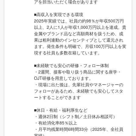
アを担当いただく場合があります
■高収入を実現できる環境
2025年実績では、社員の約98％が年収500万円
以上、2人に1人が年収1,000万円以上を達成。貴
金属やブランド品など高額商材を扱うため、成
果は粗利連動のインセンティブとして還元され
ます。発生条件も明確で、月収100万円以上を実
現する社員も多数在籍しています。
■未経験でも安心の研修・フォロー体制
・2週間、接客や取り扱う商品に関する座学・
OJT研修を用意しております。
・現場に出た後は、先輩社員やマネージャーの
フォローがあるため、未経験でも安心してスタ
ートすることができます
■休日・有給・福利厚生など
・週休2日制（シフト制／土日休み相談可）
・有給消化率85％以上
・月平均残業時間6時間33分（2025年、全社員
実績）