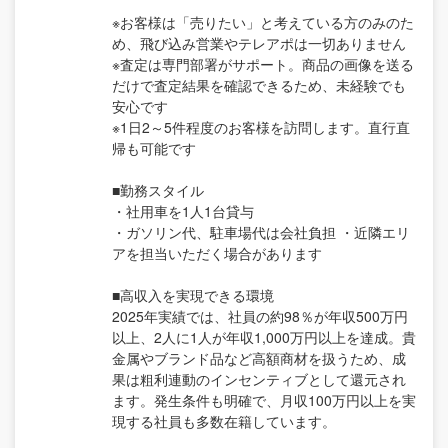
※お客様は「売りたい」と考えている方のみのた
め、飛び込み営業やテレアポは一切ありません
※査定は専門部署がサポート。商品の画像を送る
だけで査定結果を確認できるため、未経験でも
安心です
※1日2～5件程度のお客様を訪問します。直行直
帰も可能です
■勤務スタイル
・社用車を1人1台貸与
・ガソリン代、駐車場代は会社負担 ・近隣エリ
アを担当いただく場合があります
■高収入を実現できる環境
2025年実績では、社員の約98％が年収500万円
以上、2人に1人が年収1,000万円以上を達成。貴
金属やブランド品など高額商材を扱うため、成
果は粗利連動のインセンティブとして還元され
ます。発生条件も明確で、月収100万円以上を実
現する社員も多数在籍しています。