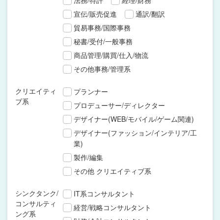
法務/特許
経理/財務
宣伝/販売促進
通訳/翻訳
貿易事務/国際事務
秘書/受付/一般事務
商品管理/購買/仕入/物流
その他事務/管理系
クリエイティ
プランナー
ブ系
プロデューサー/ディレクター
デザイナー(WEB/モバイル/ゲーム関連)
デザイナー(ファッション/インテリア/工
業)
製作/編集
その他 クリエイティブ系
シンクタンク/
IT系コンサルタント
コンサルティ
経営/戦略コンサルタント
ング系