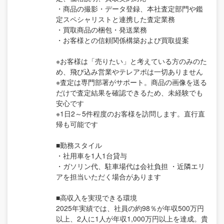
・商品の撮影・データ登録、本社査定部門や鑑
定スペシャリストと連携した査定業務
・買取商品の梱包・発送業務
・お客様との信頼関係構築および買取提案
※お客様は「売りたい」と考えている方のみのた
め、飛び込み営業やテレアポは一切ありません
※査定は専門部署がサポート。商品の画像を送る
だけで査定結果を確認できるため、未経験でも
安心です
※1日2～5件程度のお客様を訪問します。直行直
帰も可能です
■勤務スタイル
・社用車を1人1台貸与
・ガソリン代、駐車場代は会社負担 ・近隣エリ
アを担当いただく場合があります
■高収入を実現できる環境
2025年実績では、社員の約98％が年収500万円
以上、2人に1人が年収1,000万円以上を達成。貴