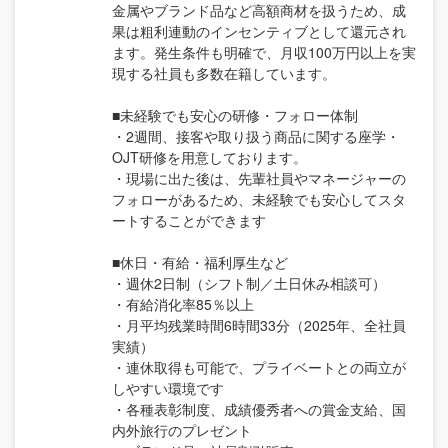
金属やブランド品など高額商材を扱うため、成
果は粗利連動のインセンティブとして還元され
ます。発生条件も明確で、月収100万円以上を実
現する社員も多数在籍しています。
■未経験でも安心の研修・フォロー体制
・2週間、接客や取り扱う商品に関する座学・
OJT研修を用意しております。
・現場に出た後は、先輩社員やマネージャーの
フォローがあるため、未経験でも安心してスタ
ートすることができます
■休日・有給・福利厚生など
・週休2日制（シフト制／土日休み相談可）
・有給消化率85％以上
・月平均残業時間6時間33分（2025年、全社員
実績）
・連休取得も可能で、プライベートとの両立が
しやすい環境です
・各種表彰制度、成績優秀者への賞金支給、国
内外旅行のプレゼント