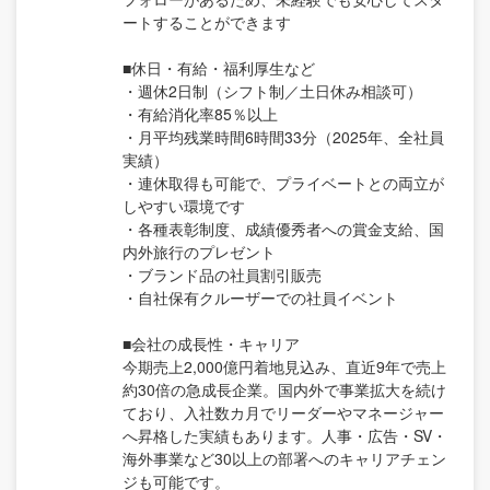
ートすることができます
■休日・有給・福利厚生など
・週休2日制（シフト制／土日休み相談可）
・有給消化率85％以上
・月平均残業時間6時間33分（2025年、全社員
実績）
・連休取得も可能で、プライベートとの両立が
しやすい環境です
・各種表彰制度、成績優秀者への賞金支給、国
内外旅行のプレゼント
・ブランド品の社員割引販売
・自社保有クルーザーでの社員イベント
■会社の成長性・キャリア
今期売上2,000億円着地見込み、直近9年で売上
約30倍の急成長企業。国内外で事業拡大を続け
ており、入社数カ月でリーダーやマネージャー
へ昇格した実績もあります。人事・広告・SV・
海外事業など30以上の部署へのキャリアチェン
ジも可能です。