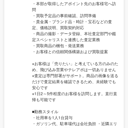
・本部が取得したアポイント先のお客様宅へ訪
問
・買取予定品の事前確認、訪問準備
・貴金属・ブランド品・時計・宝石などの査
定、価格説明、買取契約対応
・商品の撮影・データ登録、本社査定部門や鑑
定スペシャリストと連携した査定業務
・買取商品の梱包・発送業務
・お客様との信頼関係構築および買取提案
※お客様は「売りたい」と考えている方のみのた
め、飛び込み営業やテレアポは一切ありません
※査定は専門部署がサポート。商品の画像を送る
だけで査定結果を確認できるため、未経験でも
安心です
※1日2～5件程度のお客様を訪問します。直行直
帰も可能です
■勤務スタイル
・社用車を1人1台貸与
・ガソリン代、駐車場代は会社負担 ・近隣エリ