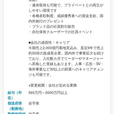
・連休取得も可能で、プライベートとの両立が
しやすい環境です
・各種表彰制度、成績優秀者への賞金支給、国
内外旅行のプレゼント
・ブランド品の社員割引販売
・自社保有クルーザーでの社員イベント
■会社の成長性・キャリア
今期売上2,000億円着地見込み、直近9年で売上
約30倍の急成長企業。国内外で事業拡大を続け
ており、入社数カ月でリーダーやマネージャー
へ昇格した実績もあります。人事・広告・SV・
海外事業など30以上の部署へのキャリアチェン
ジも可能です。
※変更範囲：会社が定める業務
給与（年
560万円～2000万円以上
収）
都道府県
岩手県
（勤務地）
勤務地詳細
岩手県