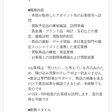
■職務内容
・本部が取得したアポイント先のお客様宅へ訪
問
・買取予定品の事前確認、訪問準備
・貴金属・ブランド品・時計・宝石などの査
定、価格説明、買取契約対応
・商品の撮影・データ登録、本社査定部門や鑑
定スペシャリストと連携した査定業務
・買取商品の梱包・発送業務
・お客様との信頼関係構築および買取提案
※お客様は「売りたい」と考えている方のみのた
め、飛び込み営業やテレアポは一切ありません
※査定は専門部署がサポート。商品の画像を送る
だけで査定結果を確認できるため、未経験でも
安心です
※1日2～5件程度のお客様を訪問します。直行直
帰も可能です
■勤務スタイル