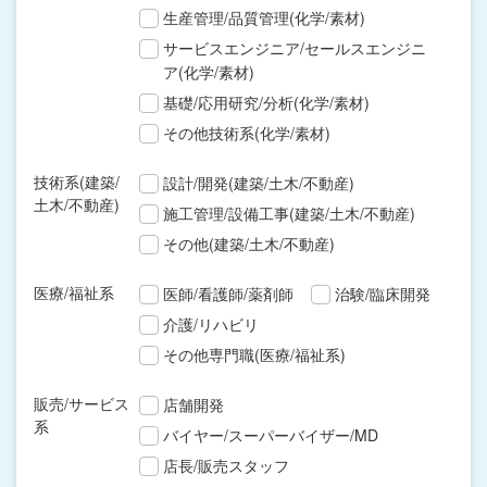
生産管理/品質管理(化学/素材)
サービスエンジニア/セールスエンジニ
ア(化学/素材)
基礎/応用研究/分析(化学/素材)
その他技術系(化学/素材)
技術系(建築/
設計/開発(建築/土木/不動産)
土木/不動産)
施工管理/設備工事(建築/土木/不動産)
その他(建築/土木/不動産)
医療/福祉系
医師/看護師/薬剤師
治験/臨床開発
介護/リハビリ
その他専門職(医療/福祉系)
販売/サービス
店舗開発
系
バイヤー/スーパーバイザー/MD
店長/販売スタッフ