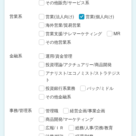
その他販売/サービス系
営業系
営業(法人向け)
営業(個人向け)
海外営業/貿易営業
営業支援/テレマーケティング
MR
その他営業系
金融系
運用/資金管理
投資理論/アクチュアリー/商品開発
アナリスト/エコノミスト/ストラテジス
ト
投資銀行系業務
バック/ミドル
その他金融系
事務/管理系
管理職
経営企画/事業企画
商品開発/マーケティング
広報/ＩＲ
総務/人事/労務/教育