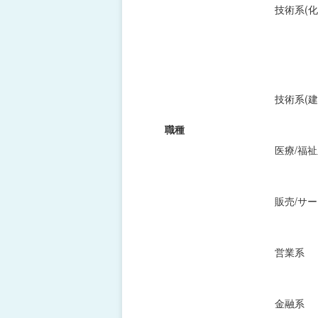
技術系(化
技術系(建
職種
医療/福
販売/サ
営業系
金融系