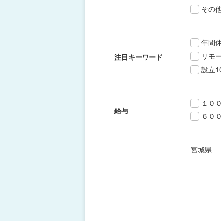
その
年間休
リモ
注目キーワード
設立1
１０
給与
６０
宮城県