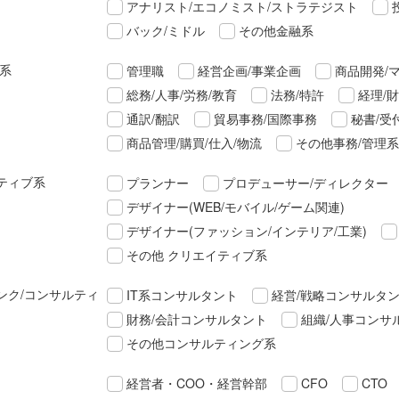
アナリスト/エコノミスト/ストラテジスト
バック/ミドル
その他金融系
理系
管理職
経営企画/事業企画
商品開発/
総務/人事/労務/教育
法務/特許
経理/
通訳/翻訳
貿易事務/国際事務
秘書/受
商品管理/購買/仕入/物流
その他事務/管理系
ティブ系
プランナー
プロデューサー/ディレクター
デザイナー(WEB/モバイル/ゲーム関連)
デザイナー(ファッション/インテリア/工業)
その他 クリエイティブ系
ンク/コンサルティ
IT系コンサルタント
経営/戦略コンサルタ
財務/会計コンサルタント
組織/人事コンサ
その他コンサルティング系
経営者・COO・経営幹部
CFO
CTO