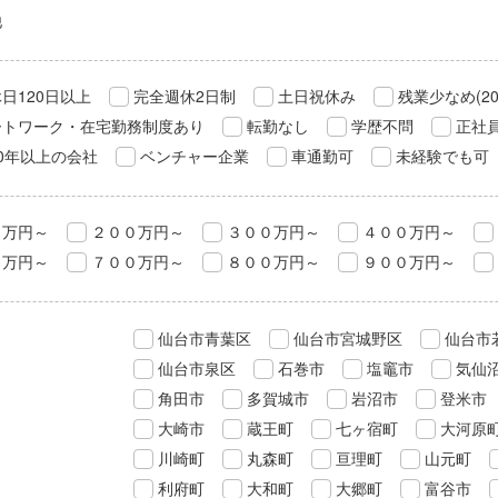
他
日120日以上
完全週休2日制
土日祝休み
残業少なめ(2
ートワーク・在宅勤務制度あり
転勤なし
学歴不問
正社
0年以上の会社
ベンチャー企業
車通勤可
未経験でも可
０万円～
２００万円～
３００万円～
４００万円～
０万円～
７００万円～
８００万円～
９００万円～
仙台市青葉区
仙台市宮城野区
仙台市
仙台市泉区
石巻市
塩竈市
気仙
角田市
多賀城市
岩沼市
登米市
大崎市
蔵王町
七ヶ宿町
大河原
川崎町
丸森町
亘理町
山元町
利府町
大和町
大郷町
富谷市