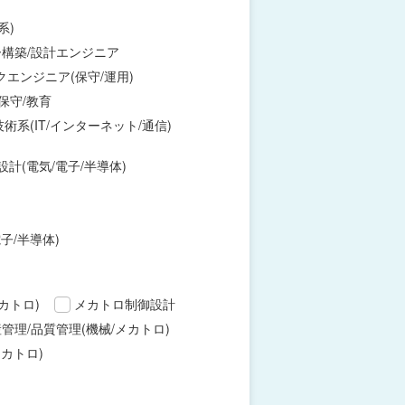
系)
構築/設計エンジニア
エンジニア(保守/運用)
保守/教育
術系(IT/インターネット/通信)
設計(電気/電子/半導体)
子/半導体)
カトロ)
メカトロ制御設計
管理/品質管理(機械/メカトロ)
カトロ)