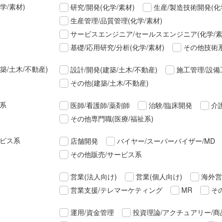
学/素材)
研究/開発(化学/素材)
生産/製造技術開発(化
生産管理/品質管理(化学/素材)
サービスエンジニア/セールスエンジニア(化学/素
基礎/応用研究/分析(化学/素材)
その他技術系
築/土木/不動産)
設計/開発(建築/土木/不動産)
施工管理/設備
その他(建築/土木/不動産)
祉系
医師/看護師/薬剤師
治験/臨床開発
介
その他専門職(医療/福祉系)
ービス系
店舗開発
バイヤー/スーパーバイザー/MD
その他販売/サービス系
営業(法人向け)
営業(個人向け)
海外営
営業支援/テレマーケティング
MR
そ
運用/資金管理
投資理論/アクチュアリー/商