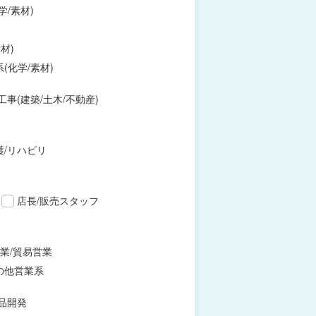
学/素材)
材)
(化学/素材)
工事(建築/土木/不動産)
護/リハビリ
店長/販売スタッフ
業/貿易営業
の他営業系
品開発