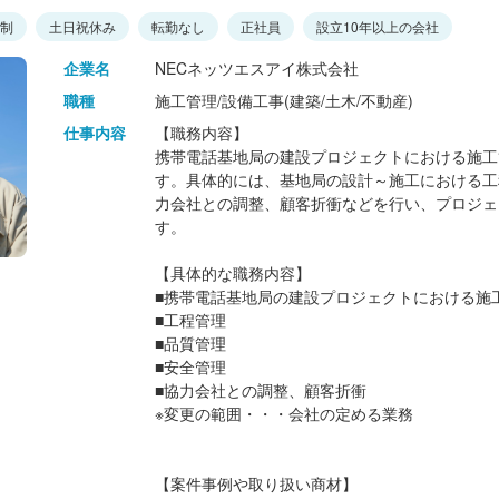
日制
土日祝休み
転勤なし
正社員
設立10年以上の会社
企業名
NECネッツエスアイ株式会社
職種
施工管理/設備工事(建築/土木/不動産)
仕事内容
【職務内容】
携帯電話基地局の建設プロジェクトにおける施工
す。具体的には、基地局の設計～施工における工
力会社との調整、顧客折衝などを行い、プロジェ
す。
【具体的な職務内容】
■携帯電話基地局の建設プロジェクトにおける施
■工程管理
■品質管理
■安全管理
■協力会社との調整、顧客折衝
※変更の範囲・・・会社の定める業務
【案件事例や取り扱い商材】