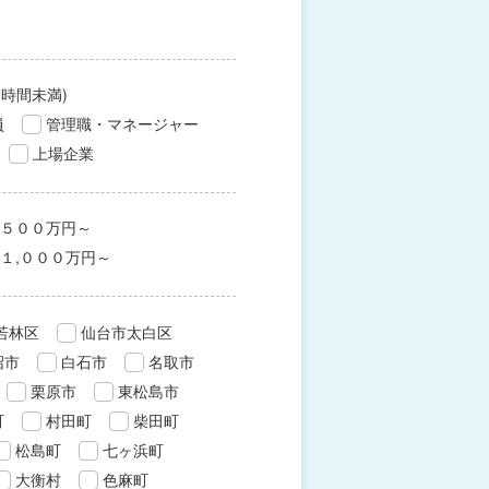
0時間未満)
員
管理職・マネージャー
上場企業
５００万円～
１,０００万円～
若林区
仙台市太白区
沼市
白石市
名取市
栗原市
東松島市
町
村田町
柴田町
松島町
七ヶ浜町
大衡村
色麻町