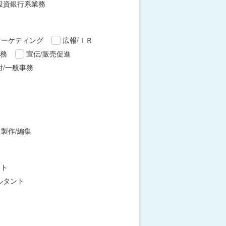
投資銀行系業務
マーケティング
広報/ＩＲ
財務
宣伝/販売促進
付/一般事務
製作/編集
ント
ルタント