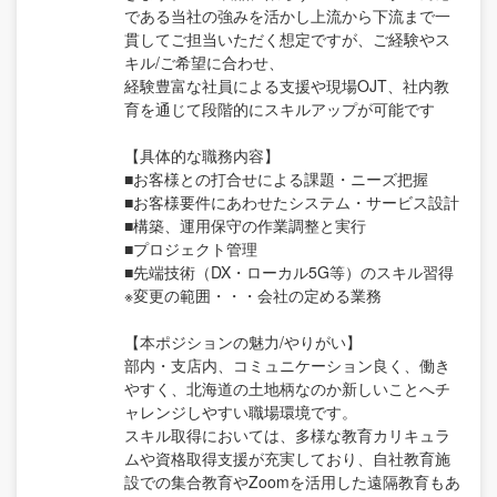
である当社の強みを活かし上流から下流まで一
貫してご担当いただく想定ですが、ご経験やス
キル/ご希望に合わせ、
経験豊富な社員による支援や現場OJT、社内教
育を通じて段階的にスキルアップが可能です
【具体的な職務内容】
■お客様との打合せによる課題・ニーズ把握
■お客様要件にあわせたシステム・サービス設計
■構築、運用保守の作業調整と実行
■プロジェクト管理
■先端技術（DX・ローカル5G等）のスキル習得
※変更の範囲・・・会社の定める業務
【本ポジションの魅力/やりがい】
部内・支店内、コミュニケーション良く、働き
やすく、北海道の土地柄なのか新しいことへチ
ャレンジしやすい職場環境です。
スキル取得においては、多様な教育カリキュラ
ムや資格取得支援が充実しており、自社教育施
設での集合教育やZoomを活用した遠隔教育もあ