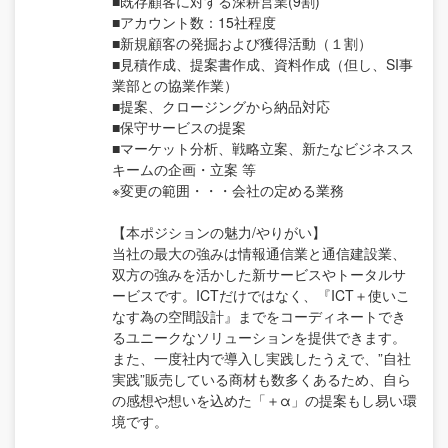
■既存顧客に対する深耕営業(9割)
■アカウント数：15社程度
■新規顧客の発掘および獲得活動（１割）
■見積作成、提案書作成、資料作成（但し、SI事
業部との協業作業）
■提案、クロージングから納品対応
■保守サービスの提案
■マーケット分析、戦略立案、新たなビジネスス
キームの企画・立案 等
※変更の範囲・・・会社の定める業務
【本ポジションの魅力/やりがい】
当社の最大の強みは情報通信業と通信建設業、
双方の強みを活かした新サービスやトータルサ
ービスです。ICTだけではなく、『ICT＋使いこ
なす為の空間設計』までをコーディネートでき
るユニークなソリューションを提供できます。
また、一度社内で導入し実践したうえで、”自社
実践”販売している商材も数多くあるため、自ら
の感想や想いを込めた「＋α」の提案もし易い環
境です。