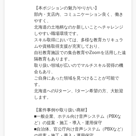
【本ポジションの魅力/やりがい】
部内・支店内、コミュニケーション良く、働き
やすく、
北海道の土地柄なのか新しいことへチャレンジ
しやすい職場環境です。
スキル取得においては、多様な教育カリキュラ
ムや資格取得支援が充実しており、
自社教育施設での集合教育やZoomを活用した遠
隔教育もあります。
取り扱い領域が広いのでマルチスキル習得の機
会もあり、
ご自身にあった領域を見つけることが可能で
す。
北海道へのUターン、Iターン希望の方、大歓迎
します。
【案件事例や取り扱い商材】
■一般企業、ホテル向け音声システム（PBXな
ど）の提案・施工・導入・運用保守
■自治体、官公庁向け音声システム（PBXなど）
の提案・施工・導入・運用保守