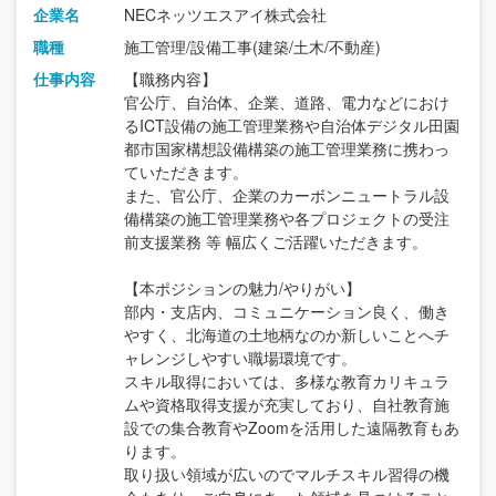
企業名
NECネッツエスアイ株式会社
職種
施工管理/設備工事(建築/土木/不動産)
仕事内容
【職務内容】
官公庁、自治体、企業、道路、電力などにおけ
るICT設備の施工管理業務や自治体デジタル田園
都市国家構想設備構築の施工管理業務に携わっ
ていただきます。
また、官公庁、企業のカーボンニュートラル設
備構築の施工管理業務や各プロジェクトの受注
前支援業務 等 幅広くご活躍いただきます。
【本ポジションの魅力/やりがい】
部内・支店内、コミュニケーション良く、働き
やすく、北海道の土地柄なのか新しいことへチ
ャレンジしやすい職場環境です。
スキル取得においては、多様な教育カリキュラ
ムや資格取得支援が充実しており、自社教育施
設での集合教育やZoomを活用した遠隔教育もあ
ります。
取り扱い領域が広いのでマルチスキル習得の機