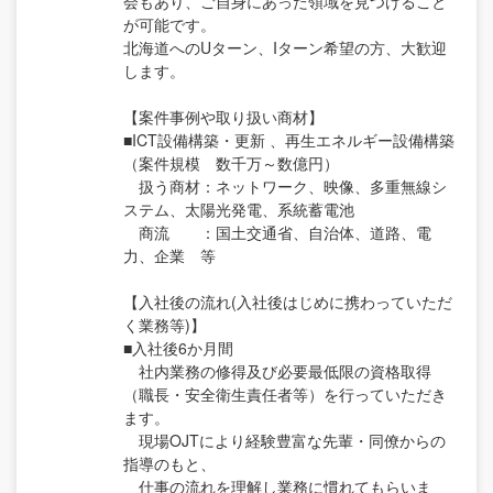
会もあり、ご自身にあった領域を見つけること
が可能です。
北海道へのUターン、Iターン希望の方、大歓迎
します。
【案件事例や取り扱い商材】
■ICT設備構築・更新 、再生エネルギー設備構築
（案件規模 数千万～数億円）
扱う商材：ネットワーク、映像、多重無線シ
ステム、太陽光発電、系統蓄電池
商流 ：国土交通省、自治体、道路、電
力、企業 等
【入社後の流れ(入社後はじめに携わっていただ
く業務等)】
■入社後6か月間
社内業務の修得及び必要最低限の資格取得
（職長・安全衛生責任者等）を行っていただき
ます。
現場OJTにより経験豊富な先輩・同僚からの
指導のもと、
仕事の流れを理解し業務に慣れてもらいま