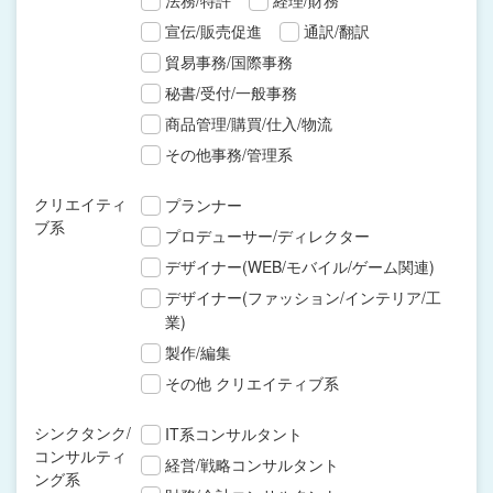
法務/特許
経理/財務
宣伝/販売促進
通訳/翻訳
貿易事務/国際事務
秘書/受付/一般事務
商品管理/購買/仕入/物流
その他事務/管理系
クリエイティ
プランナー
ブ系
プロデューサー/ディレクター
デザイナー(WEB/モバイル/ゲーム関連)
デザイナー(ファッション/インテリア/工
業)
製作/編集
その他 クリエイティブ系
シンクタンク/
IT系コンサルタント
コンサルティ
経営/戦略コンサルタント
ング系