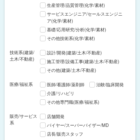
生産管理/品質管理(化学/素材)
サービスエンジニア/セールスエンジニ
ア(化学/素材)
基礎/応用研究/分析(化学/素材)
その他技術系(化学/素材)
技術系(建築/
設計/開発(建築/土木/不動産)
土木/不動産)
施工管理/設備工事(建築/土木/不動産)
その他(建築/土木/不動産)
医療/福祉系
医師/看護師/薬剤師
治験/臨床開発
介護/リハビリ
その他専門職(医療/福祉系)
販売/サービス
店舗開発
系
バイヤー/スーパーバイザー/MD
店長/販売スタッフ