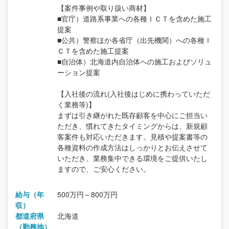
【案件事例や取り扱い商材】
■官庁）道路系事業への各種ＩＣＴを含めた施工
提案
■公共）警察ほか各省庁（出先機関）への各種Ｉ
ＣＴを含めた施工提案
■自治体）北海道内自治体への施工およびソリュ
ーション提案
【入社後の流れ(入社後はじめに携わっていただ
く業務等)】
まずは引き継がれた既存顧客を中心にご担当い
ただき、慣れてきたタイミングからは、新規顧
客案件も対応いただきます。見積や提案書等の
各種資料の作成方法はしっかりとお伝えさせて
いただき、業務集中できる環境をご提供いたし
ますので、ご安心ください。
給与（年
500万円～800万円
収）
都道府県
北海道
（勤務地）