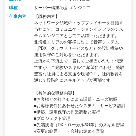
職種
サーバー構築/設計エンジニア
仕事内容
【職務内容】
ネットワーク領域のトッププレイヤーを目指す
当社にて、コミュニケーションインフラのシス
テムエンジニアとしてご活躍いただきます。
北海道エリアのお客様に対して音声システム
（PBX、クラウドサービスなど）の設計構築や
運用保守のご対応をいただきます。
上流から下流まで一貫してご担当いただく想定
ですが、ご経験やスキル/ご希望に合わせ、経験
豊富な社員による支援や現場OJT、社内教育を
通じて段階的にスキルアップが可能です
【具体的な職務内容】
■お客様との打合せによる課題・ニーズ把握
■お客様要件にあわせたシステム・サービス設計
■構築、運用保守の作業調整と実行
■プロジェクト管理
■先端技術（DX・ローカル5G等）のスキル習得
※変更の範囲・・・会社の定める業務