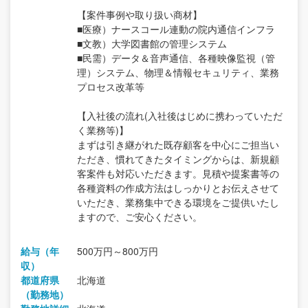
【案件事例や取り扱い商材】
■医療）ナースコール連動の院内通信インフラ
■文教）大学図書館の管理システム
■民需）データ＆音声通信、各種映像監視（管
理）システム、物理＆情報セキュリティ、業務
プロセス改革等
【入社後の流れ(入社後はじめに携わっていただ
く業務等)】
まずは引き継がれた既存顧客を中心にご担当い
ただき、慣れてきたタイミングからは、新規顧
客案件も対応いただきます。見積や提案書等の
各種資料の作成方法はしっかりとお伝えさせて
いただき、業務集中できる環境をご提供いたし
ますので、ご安心ください。
給与（年
500万円～800万円
収）
都道府県
北海道
（勤務地）