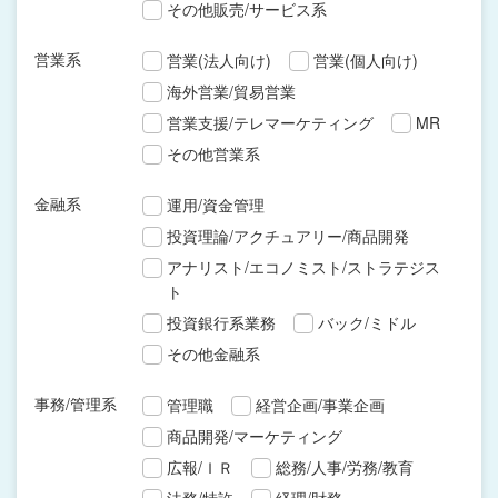
その他販売/サービス系
営業系
営業(法人向け)
営業(個人向け)
海外営業/貿易営業
営業支援/テレマーケティング
MR
その他営業系
金融系
運用/資金管理
投資理論/アクチュアリー/商品開発
アナリスト/エコノミスト/ストラテジス
ト
投資銀行系業務
バック/ミドル
その他金融系
事務/管理系
管理職
経営企画/事業企画
商品開発/マーケティング
広報/ＩＲ
総務/人事/労務/教育