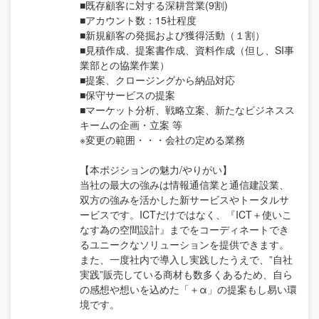
■既存顧客に対する深耕営業(9割)
■アカウント数：15社程度
■新規顧客の発掘および獲得活動（１割）
■見積作成、提案書作成、資料作成（但し、SI事
業部との協業作業）
■提案、クロージングから納品対応
■保守サービスの提案
■マーケット分析、戦略立案、新たなビジネスス
キームの企画・立案 等
※変更の範囲・・・会社の定める業務
【本ポジションの魅力/やりがい】
当社の最大の強みは情報通信業と通信建設業、
双方の強みを活かした新サービスやトータルサ
ービスです。ICTだけではなく、『ICT＋使いこ
なす為の空間設計』までをコーディネートでき
るユニークなソリューションを提供できます。
また、一度社内で導入し実践したうえで、”自社
実践”販売している商材も数多くあるため、自ら
の感想や想いを込めた「＋α」の提案もし易い環
境です。