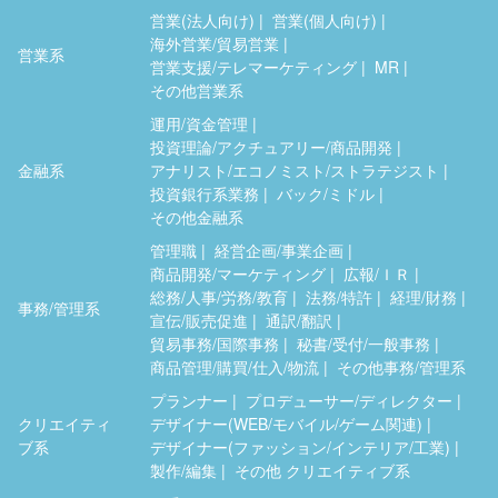
営業(法人向け)
営業(個人向け)
海外営業/貿易営業
営業系
営業支援/テレマーケティング
MR
その他営業系
運用/資金管理
投資理論/アクチュアリー/商品開発
金融系
アナリスト/エコノミスト/ストラテジスト
投資銀行系業務
バック/ミドル
その他金融系
管理職
経営企画/事業企画
商品開発/マーケティング
広報/ＩＲ
総務/人事/労務/教育
法務/特許
経理/財務
事務/管理系
宣伝/販売促進
通訳/翻訳
貿易事務/国際事務
秘書/受付/一般事務
商品管理/購買/仕入/物流
その他事務/管理系
プランナー
プロデューサー/ディレクター
クリエイティ
デザイナー(WEB/モバイル/ゲーム関連)
ブ系
デザイナー(ファッション/インテリア/工業)
製作/編集
その他 クリエイティブ系