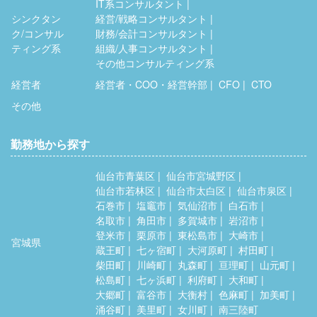
IT系コンサルタント
シンクタン
経営/戦略コンサルタント
ク/コンサル
財務/会計コンサルタント
ティング系
組織/人事コンサルタント
その他コンサルティング系
経営者
経営者・COO・経営幹部
CFO
CTO
その他
勤務地から探す
仙台市青葉区
仙台市宮城野区
仙台市若林区
仙台市太白区
仙台市泉区
石巻市
塩竈市
気仙沼市
白石市
名取市
角田市
多賀城市
岩沼市
登米市
栗原市
東松島市
大崎市
宮城県
蔵王町
七ヶ宿町
大河原町
村田町
柴田町
川崎町
丸森町
亘理町
山元町
松島町
七ヶ浜町
利府町
大和町
大郷町
富谷市
大衡村
色麻町
加美町
涌谷町
美里町
女川町
南三陸町