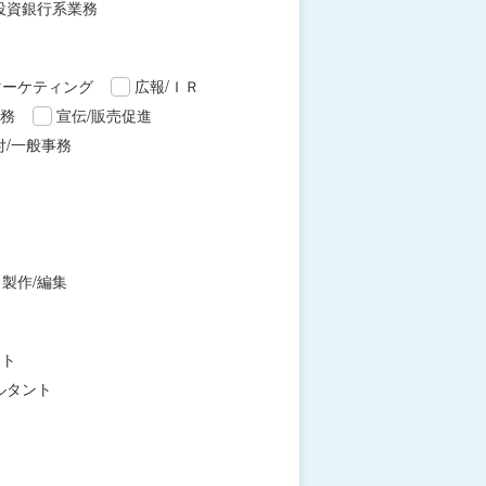
投資銀行系業務
マーケティング
広報/ＩＲ
財務
宣伝/販売促進
付/一般事務
製作/編集
ント
ルタント