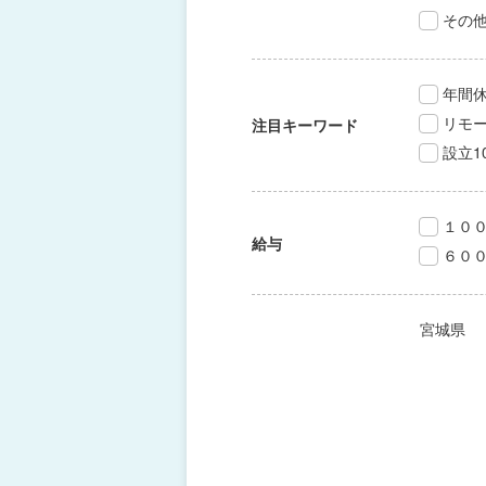
その
年間休
リモ
注目キーワード
設立1
１０
給与
６０
宮城県