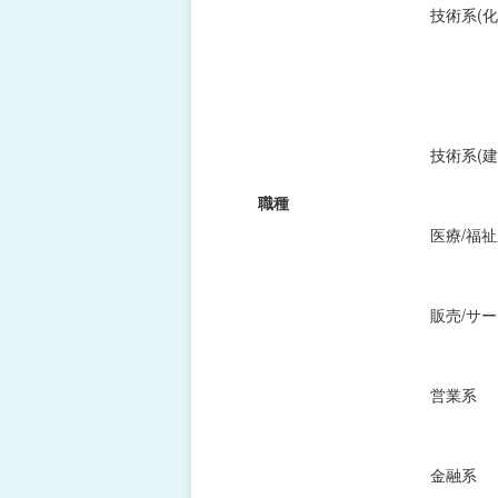
技術系(化
技術系(建
職種
医療/福
販売/サ
営業系
金融系