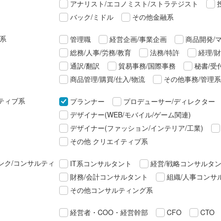
アナリスト/エコノミスト/ストラテジスト
バック/ミドル
その他金融系
理系
管理職
経営企画/事業企画
商品開発/
総務/人事/労務/教育
法務/特許
経理/
通訳/翻訳
貿易事務/国際事務
秘書/受
商品管理/購買/仕入/物流
その他事務/管理系
ティブ系
プランナー
プロデューサー/ディレクター
デザイナー(WEB/モバイル/ゲーム関連)
デザイナー(ファッション/インテリア/工業)
その他 クリエイティブ系
ンク/コンサルティ
IT系コンサルタント
経営/戦略コンサルタ
財務/会計コンサルタント
組織/人事コンサ
その他コンサルティング系
経営者・COO・経営幹部
CFO
CTO