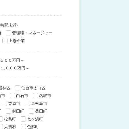
0時間未満)
員
管理職・マネージャー
上場企業
５００万円～
１,０００万円～
若林区
仙台市太白区
沼市
白石市
名取市
栗原市
東松島市
町
村田町
柴田町
松島町
七ヶ浜町
大衡村
色麻町