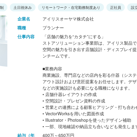
日制
土日祝休み
リモートワーク・在宅勤務制度あり
正社員
設
企業名
アイリスオーヤマ株式会社
職種
プランナー
仕事内容
「店舗の魅力を“カタチ”にする」
ストアソリューション事業部は、アイリス製品で
空間の魅力を引き出す店舗設計・ディスプレイ提
ンチームです。
■業務内容
商業施設、専門店などの店内を彩る什器（システ
アウト設計および意匠提案をお任せします。デザ
などの実施設計も必要になる職種になります。
• 店舗什器レイアウトの作成
• 空間設計・プレゼン資料の作成
• 営業との連携による顧客ヒアリング・打ち合わ
• VectorWorksを用いた図面作成
• Illustrator・Photoshopを使ったデザイン補助
• 一部、現地確認や納品立ち合いなども発生しま
給与（年
400万～650万円