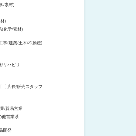
学/素材)
材)
(化学/素材)
工事(建築/土木/不動産)
護/リハビリ
店長/販売スタッフ
業/貿易営業
の他営業系
品開発