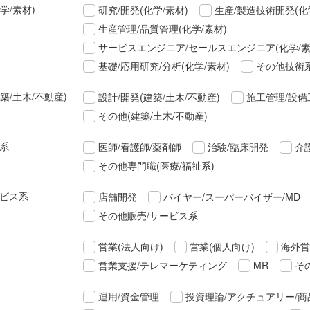
学/素材)
研究/開発(化学/素材)
生産/製造技術開発(化
生産管理/品質管理(化学/素材)
サービスエンジニア/セールスエンジニア(化学/素
基礎/応用研究/分析(化学/素材)
その他技術系
築/土木/不動産)
設計/開発(建築/土木/不動産)
施工管理/設備
その他(建築/土木/不動産)
祉系
医師/看護師/薬剤師
治験/臨床開発
介
その他専門職(医療/福祉系)
ービス系
店舗開発
バイヤー/スーパーバイザー/MD
その他販売/サービス系
営業(法人向け)
営業(個人向け)
海外営
営業支援/テレマーケティング
MR
そ
運用/資金管理
投資理論/アクチュアリー/商