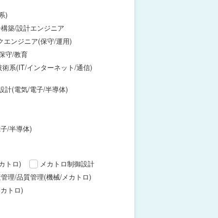
系)
構築/設計エンジニア
エンジニア(保守/運用)
保守/教育
術系(IT/インターネット/通信)
設計(電気/電子/半導体)
子/半導体)
カトロ)
メカトロ制御設計
管理/品質管理(機械/メカトロ)
カトロ)