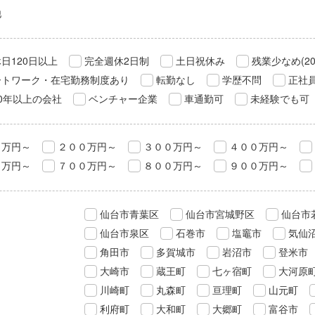
他
日120日以上
完全週休2日制
土日祝休み
残業少なめ(2
ートワーク・在宅勤務制度あり
転勤なし
学歴不問
正社
0年以上の会社
ベンチャー企業
車通勤可
未経験でも可
０万円～
２００万円～
３００万円～
４００万円～
０万円～
７００万円～
８００万円～
９００万円～
仙台市青葉区
仙台市宮城野区
仙台市
仙台市泉区
石巻市
塩竈市
気仙
角田市
多賀城市
岩沼市
登米市
大崎市
蔵王町
七ヶ宿町
大河原
川崎町
丸森町
亘理町
山元町
利府町
大和町
大郷町
富谷市