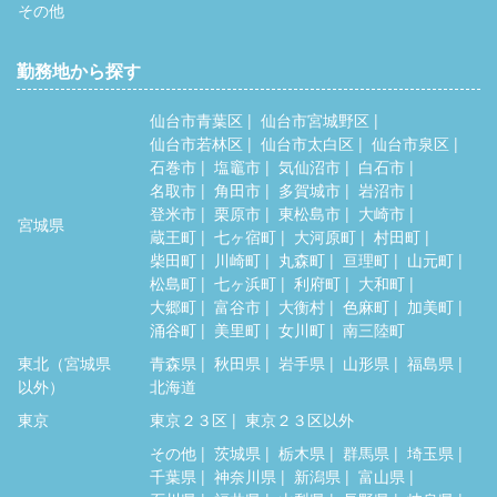
その他
勤務地から探す
仙台市青葉区
仙台市宮城野区
仙台市若林区
仙台市太白区
仙台市泉区
石巻市
塩竈市
気仙沼市
白石市
名取市
角田市
多賀城市
岩沼市
登米市
栗原市
東松島市
大崎市
宮城県
蔵王町
七ヶ宿町
大河原町
村田町
柴田町
川崎町
丸森町
亘理町
山元町
松島町
七ヶ浜町
利府町
大和町
大郷町
富谷市
大衡村
色麻町
加美町
涌谷町
美里町
女川町
南三陸町
東北（宮城県
青森県
秋田県
岩手県
山形県
福島県
以外）
北海道
東京
東京２３区
東京２３区以外
その他
茨城県
栃木県
群馬県
埼玉県
千葉県
神奈川県
新潟県
富山県