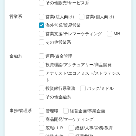
その他販売/サービス系
営業系
営業(法人向け)
営業(個人向け)
海外営業/貿易営業
営業支援/テレマーケティング
MR
その他営業系
金融系
運用/資金管理
投資理論/アクチュアリー/商品開発
アナリスト/エコノミスト/ストラテジス
ト
投資銀行系業務
バック/ミドル
その他金融系
事務/管理系
管理職
経営企画/事業企画
商品開発/マーケティング
広報/ＩＲ
総務/人事/労務/教育