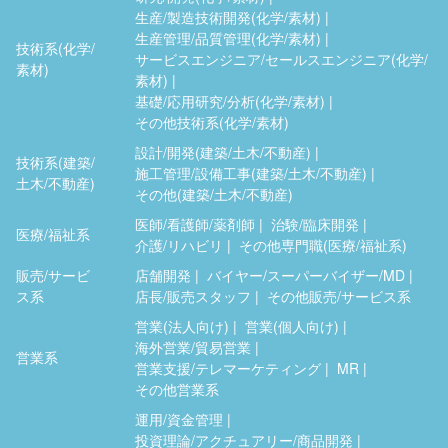
生産/製造技術開発(化学/素材)
生産管理/品質管理(化学/素材)
技術系(化学/
サービスエンジニア/セールスエンジニア(化学/
素材)
素材)
基礎/応用研究/分析(化学/素材)
その他技術系(化学/素材)
設計/開発(建築/土木/不動産)
技術系(建築/
施工管理/設備工事(建築/土木/不動産)
土木/不動産)
その他(建築/土木/不動産)
医師/看護師/薬剤師
治験/臨床開発
医療/福祉系
介護/リハビリ
その他専門職(医療/福祉系)
販売/サービ
店舗開発
バイヤー/スーパーバイザー/MD
ス系
店長/販売スタッフ
その他販売/サービス系
営業(法人向け)
営業(個人向け)
海外営業/貿易営業
営業系
営業支援/テレマーケティング
MR
その他営業系
運用/資金管理
投資理論/アクチュアリー/商品開発