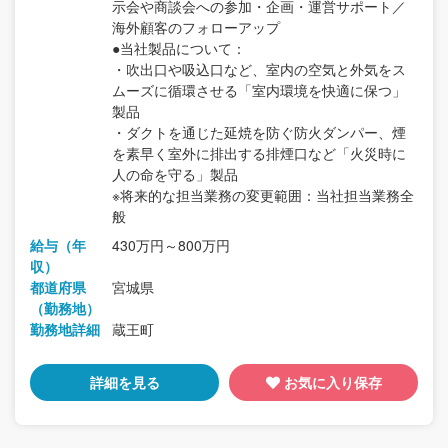
示会や商談会への参加・企画・運営サポート／
海外顧客のフォローアップ
●当社製品について：
・吹出口や吸込口など、室内の空気と外気をス
ムーズに循環させる「室内環境を快適に保つ」
製品
・ダクトを通じた延焼を防ぐ防火ダンパー、煙
を素早く室外に排出する排煙口など「火災時に
人の命を守る」製品
※将来的な担当業務の変更範囲：当社担当業務全
般
給与（年
430万円～800万円
収）
都道府県
宮城県
（勤務地）
勤務地詳細
蔵王町
詳細を見る
お気に入り保存