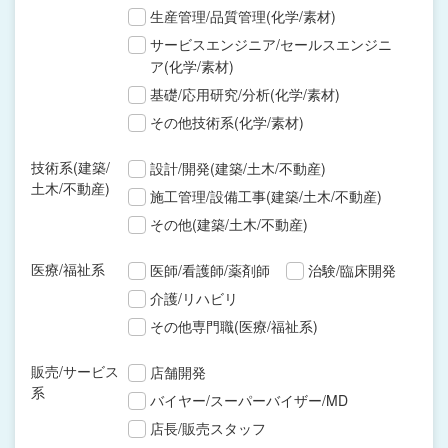
生産管理/品質管理(化学/素材)
サービスエンジニア/セールスエンジニ
ア(化学/素材)
基礎/応用研究/分析(化学/素材)
その他技術系(化学/素材)
技術系(建築/
設計/開発(建築/土木/不動産)
土木/不動産)
施工管理/設備工事(建築/土木/不動産)
その他(建築/土木/不動産)
医療/福祉系
医師/看護師/薬剤師
治験/臨床開発
介護/リハビリ
その他専門職(医療/福祉系)
販売/サービス
店舗開発
系
バイヤー/スーパーバイザー/MD
店長/販売スタッフ