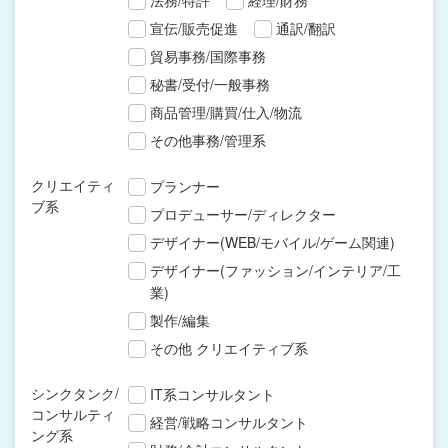
法務/特許
経理/財務
宣伝/販売促進
通訳/翻訳
貿易事務/国際事務
秘書/受付/一般事務
商品管理/購買/仕入/物流
その他事務/管理系
クリエイティ
プランナー
ブ系
プロデューサー/ディレクター
デザイナー(WEB/モバイル/ゲーム関連)
デザイナー(ファッション/インテリア/工
業)
製作/編集
その他 クリエイティブ系
シンクタンク/
IT系コンサルタント
コンサルティ
経営/戦略コンサルタント
ング系