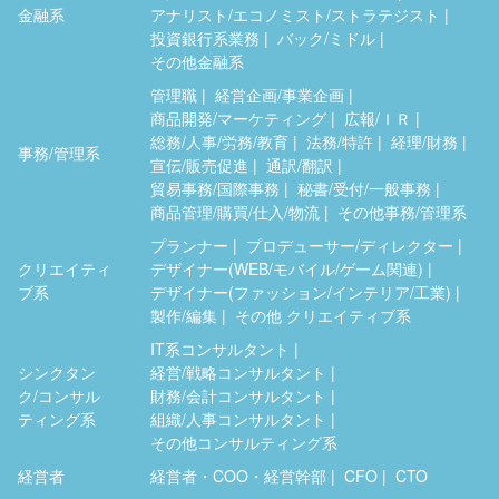
金融系
アナリスト/エコノミスト/ストラテジスト
投資銀行系業務
バック/ミドル
その他金融系
管理職
経営企画/事業企画
商品開発/マーケティング
広報/ＩＲ
総務/人事/労務/教育
法務/特許
経理/財務
事務/管理系
宣伝/販売促進
通訳/翻訳
貿易事務/国際事務
秘書/受付/一般事務
商品管理/購買/仕入/物流
その他事務/管理系
プランナー
プロデューサー/ディレクター
クリエイティ
デザイナー(WEB/モバイル/ゲーム関連)
ブ系
デザイナー(ファッション/インテリア/工業)
製作/編集
その他 クリエイティブ系
IT系コンサルタント
シンクタン
経営/戦略コンサルタント
ク/コンサル
財務/会計コンサルタント
ティング系
組織/人事コンサルタント
その他コンサルティング系
経営者
経営者・COO・経営幹部
CFO
CTO