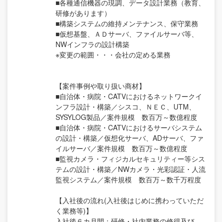
■各種通信機器の現調、データ設計業務（教育、
研修があります）
■構築システムの維持メンテナンス、保守業務
■仮想基盤、ＡＤサーバ、ファイルサーバ等、
NWインフラの設計構築
※変更の範囲・・・会社の定める業務
【案件事例や取り扱い商材】
■自治体・病院・CATVにおけるネットワークイ
ンフラ設計・構築／シスコ、ＮＥＣ、UTM、
SYSYLOG製品／案件規模 数百万～数億程度
■自治体・病院・CATVにおけるサーバシステム
の設計・構築／仮想化サーバ、ADサーバ、ファ
イルサーバ／案件規模 数百万～数億程度
■監視カメラ・フィジカルセキュリティー等シス
テムの設計・構築／NWカメラ・光彩認証・人流
監視システム／案件規模 数百万～数千万程度
【入社後の流れ(入社後はじめに携わっていただ
く業務等)】
入社後６カ月間：研修・社内業務の修得及び、