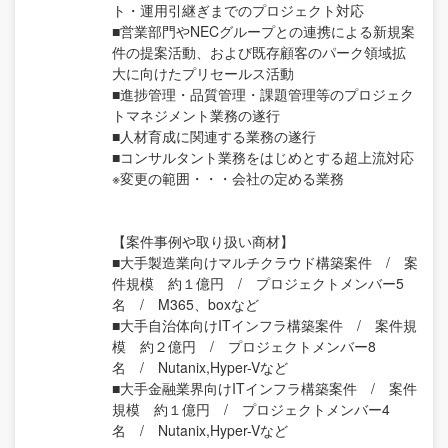
ト・運用引継ぎまでのプロジェクト対応
■営業部門やNECグループとの連携による新規案
件の提案活動、および既存顧客のパーク領域拡
大に向けたプリセールス活動
■進捗管理・品質管理・課題管理等のプロジェク
トマネジメント業務の遂行
■人材育成に関連する業務の遂行
■コンサルタント業務をはじめとする超上流対応
※変更の範囲・・・会社の定める業務
【案件事例や取り扱い商材】
■大手製造業向けマルチクラウド構築案件 / 案
件規模 約１億円 / プロジェクトメンバー5
名 / M365、boxなど
■大手自治体向けITインフラ構築案件 / 案件規
模 約２億円 / プロジェクトメンバー8
名 / Nutanix,Hyper-Vなど
■大手金融業界向けITインフラ構築案件 / 案件
規模 約１億円 / プロジェクトメンバー4
名 / Nutanix,Hyper-Vなど