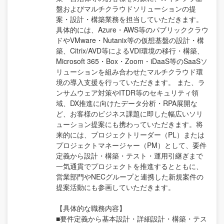
盤およびマルチクラウドソリューションの提
案・設計・構築業務を担当していただきます。
具体的には、Azure・AWS等のパブリッククラウ
ドやVMware・Nutanix等の仮想基盤の設計・構
築、Citrix/AVD等によるVDI環境の移行・構築、
Microsoft 365・Box・Zoom・iDaaS等のSaaSソ
リューションを組み合わせたマルチクラウド環
境の導入支援を行っていただきます。 また、ラ
ンサムウェア対策やITDR等のセキュリティ領
域、DX推進に向けたデータ分析・RPA展開な
ど、お客様のビジネス課題に即した幅広いソリ
ューション提案にも携わっていただきます。将
来的には、プロジェクトリーダー（PL）または
プロジェクトマネージャー（PM）として、要件
定義から設計・構築・テスト・運用引継ぎまで
一気通貫でプロジェクトを推進するとともに、
営業部門やNECグループと連携した新規案件の
提案活動にも参画していただきます。
【具体的な職務内容】
■要件定義から基本設計・詳細設計・構築・テス