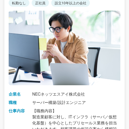
転勤なし
正社員
設立10年以上の会社
企業名
NECネッツエスアイ株式会社
職種
サーバー構築/設計エンジニア
仕事内容
【職務内容】
製造業顧客に対し、ITインフラ（サーバ／仮想
化基盤）を中心としたプリセールス業務を担当
いただきます。顧客課題の仮説立案から構想設