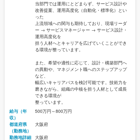
当部門では運用にとどまらず、サービス設計や
改善提案、運用高度化（自動化・標準化）とい
った
上流領域への関与も期待しており、現場リーダ
ー → サービスマネージャー → サービス設計・
運用高度化を
担う人材へとキャリアを広げていくことができ
る環境が整っています。
また、希望や適性に応じて、設計・構築部門へ
の異動や、マネジメント職へのステップアップ
など、
幅広いキャリアパスを検討可能です。技術力を
磨きながら、組織の中核を担う人材として成長
できる環境が
整っています。
給与（年
500万円～800万円
収）
都道府県
大阪府
（勤務地）
勤務地詳細
大阪府