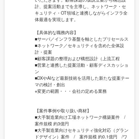
計、提案活動までを主導し、ネットワーク・セ
キュリティ・OT領域と連携しながらインフラ全
体最適を実現します。
【具体的な職務内容】
■サーバ／インフラ基盤を軸としたプリセールス
■ネットワーク／セキュリティを含めた全体設
計・提案
■顧客課題の整理および構想設計（上流工程
■営業と連携した提案活動・顧客ディスカッショ
ン
■DXやAIなど最新技術を活用した新たな提案テー
マの検討・創出
※変更の範囲・・・会社の定める業務
【案件事例や取り扱い商材】
■大手製造業向け工場ネットワーク構築案件 /
案件規模 約3億円
■大手製造業向けセキュリティ強化対応（グラン
ドデザイン）案件 / 案件規模 約0.1億円 /ワ