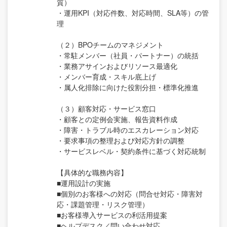
質）
・運用KPI（対応件数、対応時間、SLA等）の管
理
（２）BPOチームのマネジメント
・常駐メンバー（社員・パートナー）の統括
・業務アサインおよびリソース最適化
・メンバー育成・スキル底上げ
・属人化排除に向けた役割分担・標準化推進
（３）顧客対応・サービス窓口
・顧客との定例会実施、報告資料作成
・障害・トラブル時のエスカレーション対応
・要求事項の整理および対応方針の調整
・サービスレベル・契約条件に基づく対応統制
【具体的な職務内容】
■運用設計の実施
■個別のお客様への対応（問合せ対応・障害対
応・課題管理・リスク管理）
■お客様導入サービスの利活用提案
■ヘルプデスク／問い合わせ対応