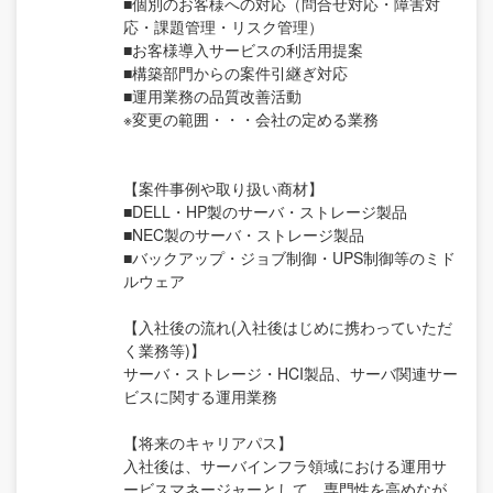
■個別のお客様への対応（問合せ対応・障害対
応・課題管理・リスク管理）
■お客様導入サービスの利活用提案
■構築部門からの案件引継ぎ対応
■運用業務の品質改善活動
※変更の範囲・・・会社の定める業務
【案件事例や取り扱い商材】
■DELL・HP製のサーバ・ストレージ製品
■NEC製のサーバ・ストレージ製品
■バックアップ・ジョブ制御・UPS制御等のミド
ルウェア
【入社後の流れ(入社後はじめに携わっていただ
く業務等)】
サーバ・ストレージ・HCI製品、サーバ関連サー
ビスに関する運用業務
【将来のキャリアパス】
入社後は、サーバインフラ領域における運用サ
ービスマネージャーとして、専門性を高めなが