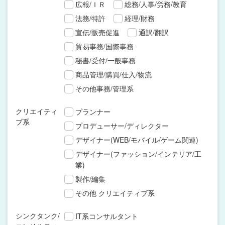
広報/ＩＲ
総務/人事/労務/教育
法務/特許
経理/財務
宣伝/販売促進
通訳/翻訳
貿易事務/国際事務
秘書/受付/一般事務
商品管理/購買/仕入/物流
その他事務/管理系
クリエイティ
プランナー
ブ系
プロデューサー/ディレクター
デザイナー(WEB/モバイル/ゲーム関連)
デザイナー(ファッション/インテリア/工
業)
製作/編集
その他 クリエイティブ系
シンクタンク/
IT系コンサルタント