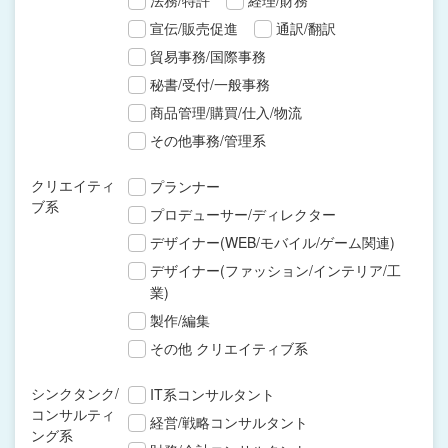
法務/特許
経理/財務
宣伝/販売促進
通訳/翻訳
貿易事務/国際事務
秘書/受付/一般事務
商品管理/購買/仕入/物流
その他事務/管理系
クリエイティ
プランナー
ブ系
プロデューサー/ディレクター
デザイナー(WEB/モバイル/ゲーム関連)
デザイナー(ファッション/インテリア/工
業)
製作/編集
その他 クリエイティブ系
シンクタンク/
IT系コンサルタント
コンサルティ
経営/戦略コンサルタント
ング系