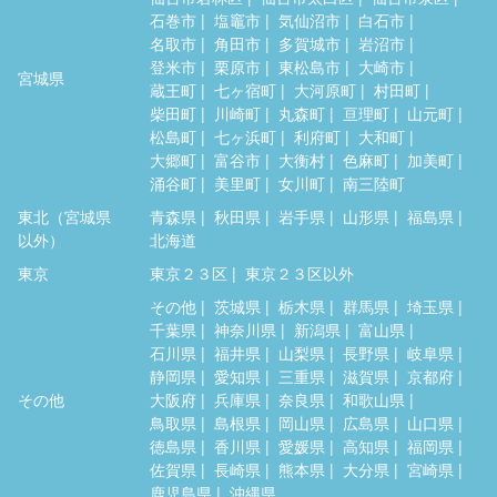
石巻市
塩竈市
気仙沼市
白石市
名取市
角田市
多賀城市
岩沼市
登米市
栗原市
東松島市
大崎市
宮城県
蔵王町
七ヶ宿町
大河原町
村田町
柴田町
川崎町
丸森町
亘理町
山元町
松島町
七ヶ浜町
利府町
大和町
大郷町
富谷市
大衡村
色麻町
加美町
涌谷町
美里町
女川町
南三陸町
東北（宮城県
青森県
秋田県
岩手県
山形県
福島県
以外）
北海道
東京
東京２３区
東京２３区以外
その他
茨城県
栃木県
群馬県
埼玉県
千葉県
神奈川県
新潟県
富山県
石川県
福井県
山梨県
長野県
岐阜県
静岡県
愛知県
三重県
滋賀県
京都府
その他
大阪府
兵庫県
奈良県
和歌山県
鳥取県
島根県
岡山県
広島県
山口県
徳島県
香川県
愛媛県
高知県
福岡県
佐賀県
長崎県
熊本県
大分県
宮崎県
鹿児島県
沖縄県