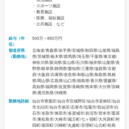
・スポーツ施設
・教育施設
・医療、福祉施設
・公共施設 など
給与（年
500万～850万円
収）
都道府県
北海道/青森県/岩手県/宮城県/秋田県/山形県/福島
（勤務地）
県/茨城県/栃木県/群馬県/埼玉県/千葉県/東京都/
神奈川県/新潟県/富山県/石川県/福井県/山梨県/長
野県/岐阜県/静岡県/愛知県/三重県/滋賀県/京都
府/大阪府/兵庫県/奈良県/和歌山県/鳥取県/島根
県/岡山県/広島県/山口県/徳島県/香川県/愛媛県/
高知県/福岡県/佐賀県/長崎県/熊本県/大分県/宮崎
県/鹿児島県/沖縄県
勤務地詳細
仙台市青葉区/仙台市宮城野区/仙台市若林区/仙台
市太白区/仙台市泉区/石巻市/塩竈市/気仙沼市/白
石市/名取市/角田市/多賀城市/岩沼市/登米市/栗原
市/東松島市/大崎市/蔵王町/七ヶ宿町/大河原町/村
田町/柴田町/川崎町/丸森町/亘理町/山元町/松島