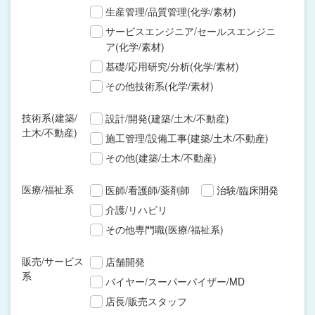
生産管理/品質管理(化学/素材)
サービスエンジニア/セールスエンジニ
ア(化学/素材)
基礎/応用研究/分析(化学/素材)
その他技術系(化学/素材)
技術系(建築/
設計/開発(建築/土木/不動産)
土木/不動産)
施工管理/設備工事(建築/土木/不動産)
その他(建築/土木/不動産)
医療/福祉系
医師/看護師/薬剤師
治験/臨床開発
介護/リハビリ
その他専門職(医療/福祉系)
販売/サービス
店舗開発
系
バイヤー/スーパーバイザー/MD
店長/販売スタッフ