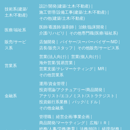
設計/開発(建築/土木/不動産)
技術系(建築/
施工管理/設備工事(建築/土木/不動産)
土木/不動産)
その他(建築/土木/不動産)
医師/看護師/薬剤師
治験/臨床開発
医療/福祉系
介護/リハビリ
その他専門職(医療/福祉系)
販売/サービ
店舗開発
バイヤー/スーパーバイザー/MD
ス系
店長/販売スタッフ
その他販売/サービス系
営業(法人向け)
営業(個人向け)
海外営業/貿易営業
営業系
営業支援/テレマーケティング
MR
その他営業系
運用/資金管理
投資理論/アクチュアリー/商品開発
金融系
アナリスト/エコノミスト/ストラテジスト
投資銀行系業務
バック/ミドル
その他金融系
管理職
経営企画/事業企画
商品開発/マーケティング
広報/ＩＲ
総務/人事/労務/教育
法務/特許
経理/財務