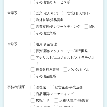
その他販売/サービス系
営業系
営業(法人向け)
営業(個人向け)
海外営業/貿易営業
営業支援/テレマーケティング
MR
その他営業系
金融系
運用/資金管理
投資理論/アクチュアリー/商品開発
アナリスト/エコノミスト/ストラテジス
ト
投資銀行系業務
バック/ミドル
その他金融系
事務/管理系
管理職
経営企画/事業企画
商品開発/マーケティング
広報/ＩＲ
総務/人事/労務/教育