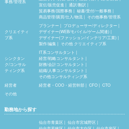
事務/管理系
宣伝/販売促進
通訳/翻訳
貿易事務/国際事務
秘書/受付/一般事務
商品管理/購買/仕入/物流
その他事務/管理系
プランナー
プロデューサー/ディレクター
クリエイティ
デザイナー(WEB/モバイル/ゲーム関連)
ブ系
デザイナー(ファッション/インテリア/工業)
製作/編集
その他 クリエイティブ系
IT系コンサルタント
シンクタン
経営/戦略コンサルタント
ク/コンサル
財務/会計コンサルタント
ティング系
組織/人事コンサルタント
その他コンサルティング系
経営者
経営者・COO・経営幹部
CFO
CTO
その他
勤務地から探す
仙台市青葉区
仙台市宮城野区
仙台市若林区
仙台市太白区
仙台市泉区