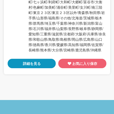
町/七ヶ浜町/利府町/大和町/大郷町/富谷市/大衡
村/色麻町/加美町/涌谷町/美里町/女川町/南三陸
町/東京２３区/東京２３区以外/青森県/秋田県/岩
手県/山形県/福島県/その他/北海道/茨城県/栃木
県/群馬県/埼玉県/千葉県/神奈川県/新潟県/富山
県/石川県/福井県/山梨県/長野県/岐阜県/静岡県/
愛知県/三重県/滋賀県/京都府/大阪府/兵庫県/奈良
県/和歌山県/鳥取県/島根県/岡山県/広島県/山口
県/徳島県/香川県/愛媛県/高知県/福岡県/佐賀県/
長崎県/熊本県/大分県/宮崎県/鹿児島県/沖縄県
詳細を見る
お気に入り保存