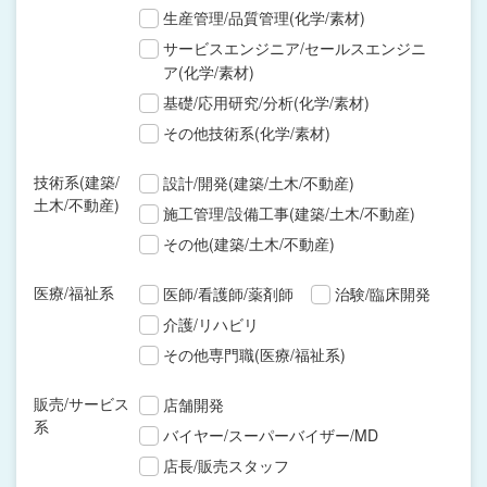
生産管理/品質管理(化学/素材)
サービスエンジニア/セールスエンジニ
ア(化学/素材)
基礎/応用研究/分析(化学/素材)
その他技術系(化学/素材)
技術系(建築/
設計/開発(建築/土木/不動産)
土木/不動産)
施工管理/設備工事(建築/土木/不動産)
その他(建築/土木/不動産)
医療/福祉系
医師/看護師/薬剤師
治験/臨床開発
介護/リハビリ
その他専門職(医療/福祉系)
販売/サービス
店舗開発
系
バイヤー/スーパーバイザー/MD
店長/販売スタッフ