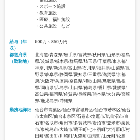
・スポーツ施設
・教育施設
・医療、福祉施設
・公共施設 など
給与（年
500万～850万円
収）
都道府県
北海道/青森県/岩手県/宮城県/秋田県/山形県/福島
（勤務地）
県/茨城県/栃木県/群馬県/埼玉県/千葉県/東京都/
神奈川県/新潟県/富山県/石川県/福井県/山梨県/長
野県/岐阜県/静岡県/愛知県/三重県/滋賀県/京都
府/大阪府/兵庫県/奈良県/和歌山県/鳥取県/島根
県/岡山県/広島県/山口県/徳島県/香川県/愛媛県/
高知県/福岡県/佐賀県/長崎県/熊本県/大分県/宮崎
県/鹿児島県/沖縄県
勤務地詳細
仙台市青葉区/仙台市宮城野区/仙台市若林区/仙台
市太白区/仙台市泉区/石巻市/塩竈市/気仙沼市/白
石市/名取市/角田市/多賀城市/岩沼市/登米市/栗原
市/東松島市/大崎市/蔵王町/七ヶ宿町/大河原町/村
田町/柴田町/川崎町/丸森町/亘理町/山元町/松島