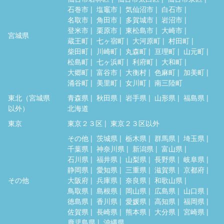
石巻市
塩竈市
気仙沼市
白石市
名取市
角田市
多賀城市
岩沼市
登米市
栗原市
東松島市
大崎市
宮城県
蔵王町
七ヶ宿町
大河原町
村田町
柴田町
川崎町
丸森町
亘理町
山元町
松島町
七ヶ浜町
利府町
大和町
大郷町
富谷市
大衡村
色麻町
加美町
涌谷町
美里町
女川町
南三陸町
東北（宮城県
青森県
秋田県
岩手県
山形県
福島県
以外）
北海道
東京
東京２３区
東京２３区以外
その他
茨城県
栃木県
群馬県
埼玉県
千葉県
神奈川県
新潟県
富山県
石川県
福井県
山梨県
長野県
岐阜県
静岡県
愛知県
三重県
滋賀県
京都府
その他
大阪府
兵庫県
奈良県
和歌山県
鳥取県
島根県
岡山県
広島県
山口県
徳島県
香川県
愛媛県
高知県
福岡県
佐賀県
長崎県
熊本県
大分県
宮崎県
鹿児島県
沖縄県