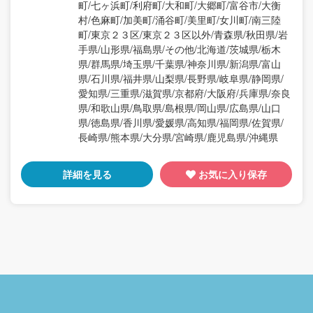
町/七ヶ浜町/利府町/大和町/大郷町/富谷市/大衡
村/色麻町/加美町/涌谷町/美里町/女川町/南三陸
町/東京２３区/東京２３区以外/青森県/秋田県/岩
手県/山形県/福島県/その他/北海道/茨城県/栃木
県/群馬県/埼玉県/千葉県/神奈川県/新潟県/富山
県/石川県/福井県/山梨県/長野県/岐阜県/静岡県/
愛知県/三重県/滋賀県/京都府/大阪府/兵庫県/奈良
県/和歌山県/鳥取県/島根県/岡山県/広島県/山口
県/徳島県/香川県/愛媛県/高知県/福岡県/佐賀県/
長崎県/熊本県/大分県/宮崎県/鹿児島県/沖縄県
詳細を見る
お気に入り保存