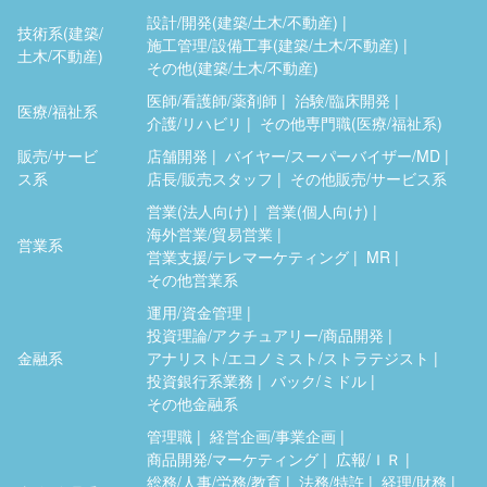
設計/開発(建築/土木/不動産)
技術系(建築/
施工管理/設備工事(建築/土木/不動産)
土木/不動産)
その他(建築/土木/不動産)
医師/看護師/薬剤師
治験/臨床開発
医療/福祉系
介護/リハビリ
その他専門職(医療/福祉系)
販売/サービ
店舗開発
バイヤー/スーパーバイザー/MD
ス系
店長/販売スタッフ
その他販売/サービス系
営業(法人向け)
営業(個人向け)
海外営業/貿易営業
営業系
営業支援/テレマーケティング
MR
その他営業系
運用/資金管理
投資理論/アクチュアリー/商品開発
金融系
アナリスト/エコノミスト/ストラテジスト
投資銀行系業務
バック/ミドル
その他金融系
管理職
経営企画/事業企画
商品開発/マーケティング
広報/ＩＲ
総務/人事/労務/教育
法務/特許
経理/財務