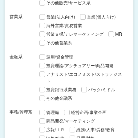
その他販売/サービス系
営業系
営業(法人向け)
営業(個人向け)
海外営業/貿易営業
営業支援/テレマーケティング
MR
その他営業系
金融系
運用/資金管理
投資理論/アクチュアリー/商品開発
アナリスト/エコノミスト/ストラテジス
ト
投資銀行系業務
バック/ミドル
その他金融系
事務/管理系
管理職
経営企画/事業企画
商品開発/マーケティング
広報/ＩＲ
総務/人事/労務/教育