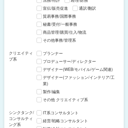
法務/特許
経理/財務
宣伝/販売促進
通訳/翻訳
貿易事務/国際事務
秘書/受付/一般事務
商品管理/購買/仕入/物流
その他事務/管理系
クリエイティ
プランナー
ブ系
プロデューサー/ディレクター
デザイナー(WEB/モバイル/ゲーム関連)
デザイナー(ファッション/インテリア/工
業)
製作/編集
その他 クリエイティブ系
シンクタンク/
IT系コンサルタント
コンサルティ
経営/戦略コンサルタント
ング系