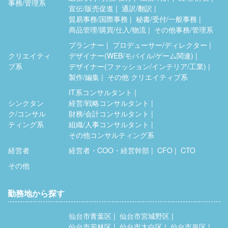
事務/管理系
宣伝/販売促進
通訳/翻訳
貿易事務/国際事務
秘書/受付/一般事務
商品管理/購買/仕入/物流
その他事務/管理系
プランナー
プロデューサー/ディレクター
クリエイティ
デザイナー(WEB/モバイル/ゲーム関連)
ブ系
デザイナー(ファッション/インテリア/工業)
製作/編集
その他 クリエイティブ系
IT系コンサルタント
シンクタン
経営/戦略コンサルタント
ク/コンサル
財務/会計コンサルタント
ティング系
組織/人事コンサルタント
その他コンサルティング系
経営者
経営者・COO・経営幹部
CFO
CTO
その他
勤務地から探す
仙台市青葉区
仙台市宮城野区
仙台市若林区
仙台市太白区
仙台市泉区