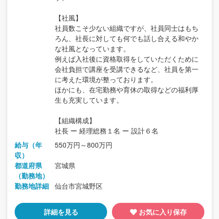
【社風】
社員数こそ少ない組織ですが、社員同士はもち
ろん、社長に対しても何でも話し合える和やか
な社風となっています。
例えば入社後に資格取得をしていただくために
会社負担で講座を受講できるなど、社員を第一
に考えた環境が整っております。
ほかにも、在宅勤務や育休の取得などの福利厚
生も充実しています。
【組織構成】
社長 ー 経理総務１名 ー 設計６名
給与（年
550万円～800万円
収）
都道府県
宮城県
（勤務地）
勤務地詳細
仙台市宮城野区
詳細を見る
お気に入り保存