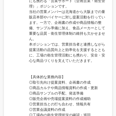
にも携わる「営業サポート（企画営業・衛生管
理）」ポジションです。
当社の営業メンバーは北海道から大阪までの量
販店本部やバイヤーに対し提案活動を行ってい
ます。一方で、企画書の作成や商品情報の整
備、サンプル準備に加え、食品メーカーとして
重要な品質・衛生管理体制の維持も欠かせませ
ん。
本ポジションでは、営業担当者と連携しながら
提案活動の品質向上と効率化を支援するととも
に、工場の衛生管理活動にも携わり、安全・安
心な商品づくりを支えていただきます。
【具体的な業務内容】
◎取引先向け提案資料、企画書の作成
◎商品カルテや商品情報資料の作成・更新
◎商品サンプルの手配、発送準備
◎販売企画や売場提案資料の作成補助
◎営業担当との打ち合わせ、情報共有
◎営業会議資料の作成
◎工場内の衛生管理状況の確認・巡回