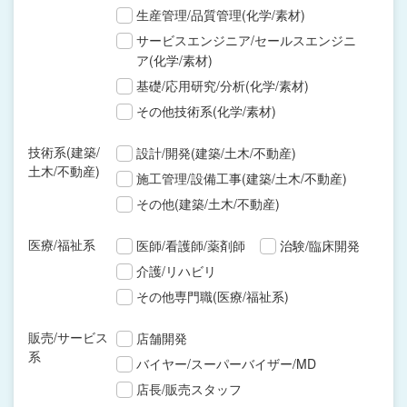
生産管理/品質管理(化学/素材)
サービスエンジニア/セールスエンジニ
ア(化学/素材)
基礎/応用研究/分析(化学/素材)
その他技術系(化学/素材)
技術系(建築/
設計/開発(建築/土木/不動産)
土木/不動産)
施工管理/設備工事(建築/土木/不動産)
その他(建築/土木/不動産)
医療/福祉系
医師/看護師/薬剤師
治験/臨床開発
介護/リハビリ
その他専門職(医療/福祉系)
販売/サービス
店舗開発
系
バイヤー/スーパーバイザー/MD
店長/販売スタッフ