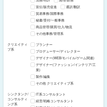
法務/特許
経理/財務
宣伝/販売促進
通訳/翻訳
貿易事務/国際事務
秘書/受付/一般事務
商品管理/購買/仕入/物流
その他事務/管理系
クリエイティ
プランナー
ブ系
プロデューサー/ディレクター
デザイナー(WEB/モバイル/ゲーム関連)
デザイナー(ファッション/インテリア/工
業)
製作/編集
その他 クリエイティブ系
シンクタンク/
IT系コンサルタント
コンサルティ
経営/戦略コンサルタント
ング系