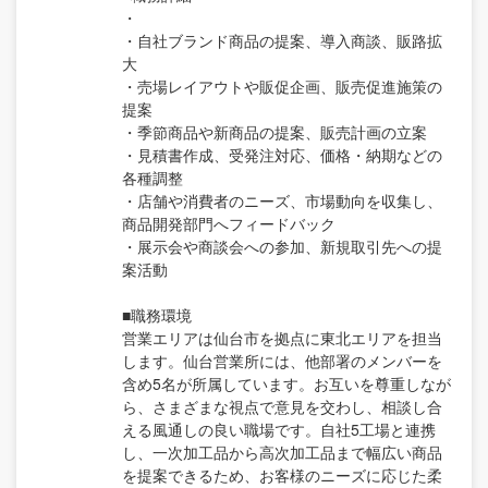
・
・自社ブランド商品の提案、導入商談、販路拡
大
・売場レイアウトや販促企画、販売促進施策の
提案
・季節商品や新商品の提案、販売計画の立案
・見積書作成、受発注対応、価格・納期などの
各種調整
・店舗や消費者のニーズ、市場動向を収集し、
商品開発部門へフィードバック
・展示会や商談会への参加、新規取引先への提
案活動
■職務環境
営業エリアは仙台市を拠点に東北エリアを担当
します。仙台営業所には、他部署のメンバーを
含め5名が所属しています。お互いを尊重しなが
ら、さまざまな視点で意見を交わし、相談し合
える風通しの良い職場です。自社5工場と連携
し、一次加工品から高次加工品まで幅広い商品
を提案できるため、お客様のニーズに応じた柔