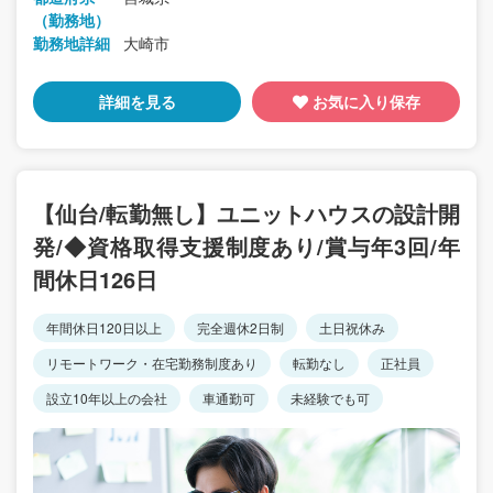
（勤務地）
勤務地詳細
大崎市
詳細を見る
お気に入り保存
【仙台/転勤無し】ユニットハウスの設計開
発/◆資格取得支援制度あり/賞与年3回/年
間休日126日
年間休日120日以上
完全週休2日制
土日祝休み
リモートワーク・在宅勤務制度あり
転勤なし
正社員
設立10年以上の会社
車通勤可
未経験でも可