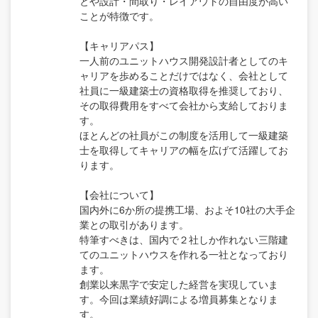
とや設計・間取り・レイアウトの自由度が高い
ことが特徴です。
【キャリアパス】
一人前のユニットハウス開発設計者としてのキ
ャリアを歩めることだけではなく、会社として
社員に一級建築士の資格取得を推奨しており、
その取得費用をすべて会社から支給しておりま
す。
ほとんどの社員がこの制度を活用して一級建築
士を取得してキャリアの幅を広げて活躍してお
ります。
【会社について】
国内外に6か所の提携工場、およそ10社の大手企
業との取引があります。
特筆すべきは、国内で２社しか作れない三階建
てのユニットハウスを作れる一社となっており
ます。
創業以来黒字で安定した経営を実現していま
す。今回は業績好調による増員募集となりま
す。