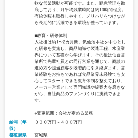
軟な営業活動が可能です。また、勤怠管理を徹
底しており、月平均残業時間は約13時間程度。
有給休暇も取得しやすく、メリハリをつけなが
ら長期的に活躍できる環境が整っています。
■教育・研修体制
入社後は約1〜2カ月間、気仙沼本社を中心とし
た研修を実施し、商品知識や製造工程、水産業
界について基礎から学びます。その後は仙台営
業所で先輩社員との同行営業を通じて、商談の
進め方や担当顧客を段階的に引き継ぎます。営
業経験をお持ちであれば食品業界未経験でも安
心してスタートできる教育体制を整えており、
メーカー営業として専門知識や提案力を磨きな
がら、自社商品のファンづくりに挑戦できま
す。
※変更範囲：会社が定める業務
給与（年
３３０万円～４００万円
収）
都道府県
宮城県