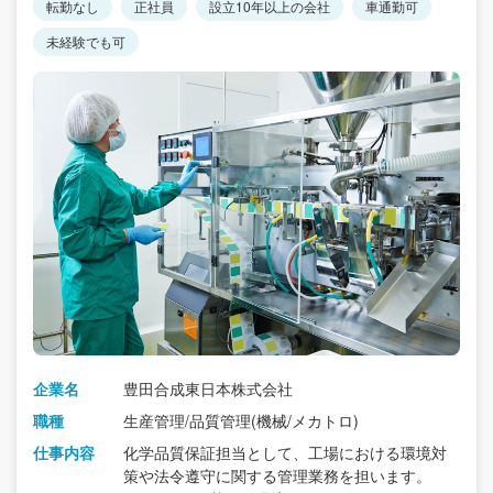
転勤なし
正社員
設立10年以上の会社
車通勤可
未経験でも可
企業名
豊田合成東日本株式会社
職種
生産管理/品質管理(機械/メカトロ)
仕事内容
化学品質保証担当として、工場における環境対
策や法令遵守に関する管理業務を担います。