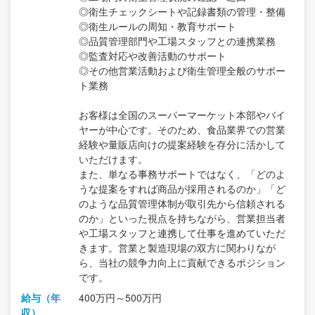
◎衛生チェックシートや記録書類の管理・整備
◎衛生ルールの周知・教育サポート
◎品質管理部門や工場スタッフとの連携業務
◎監査対応や改善活動のサポート
◎その他営業活動および衛生管理全般のサポー
ト業務
お客様は全国のスーパーマーケット本部やバイ
ヤーが中心です。そのため、食品業界での営業
経験や量販店向けの提案経験を存分に活かして
いただけます。
また、単なる事務サポートではなく、「どのよ
うな提案をすれば商品が採用されるのか」「ど
のような品質管理体制が取引先から信頼される
のか」といった視点を持ちながら、営業担当者
や工場スタッフと連携して仕事を進めていただ
きます。営業と製造現場の双方に関わりなが
ら、当社の競争力向上に貢献できるポジション
です。
給与（年
400万円～500万円
収）