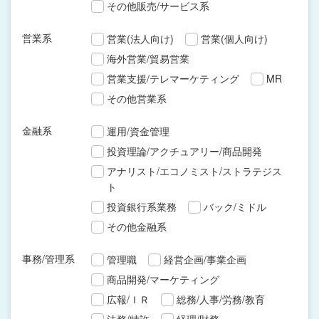
その他販売/サービス系
営業系
営業(法人向け)
営業(個人向け)
海外営業/貿易営業
営業支援/テレマーケティング
MR
その他営業系
金融系
運用/資金管理
投資理論/アクチュアリー/商品開発
アナリスト/エコノミスト/ストラテジス
ト
投資銀行系業務
バック/ミドル
その他金融系
事務/管理系
管理職
経営企画/事業企画
商品開発/マーケティング
広報/ＩＲ
総務/人事/労務/教育