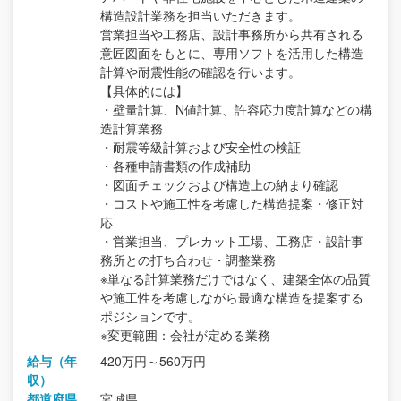
構造設計業務を担当いただきます。
営業担当や工務店、設計事務所から共有される
意匠図面をもとに、専用ソフトを活用した構造
計算や耐震性能の確認を行います。
【具体的には】
・壁量計算、N値計算、許容応力度計算などの構
造計算業務
・耐震等級計算および安全性の検証
・各種申請書類の作成補助
・図面チェックおよび構造上の納まり確認
・コストや施工性を考慮した構造提案・修正対
応
・営業担当、プレカット工場、工務店・設計事
務所との打ち合わせ・調整業務
※単なる計算業務だけではなく、建築全体の品質
や施工性を考慮しながら最適な構造を提案する
ポジションです。
※変更範囲：会社が定める業務
給与（年
420万円～560万円
収）
都道府県
宮城県