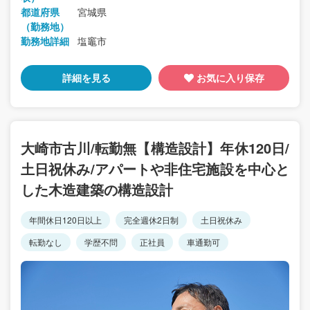
都道府県
宮城県
（勤務地）
勤務地詳細
塩竈市
詳細を見る
お気に入り保存
大崎市古川/転勤無【構造設計】年休120日/
土日祝休み/アパートや非住宅施設を中心と
した木造建築の構造設計
年間休日120日以上
完全週休2日制
土日祝休み
転勤なし
学歴不問
正社員
車通勤可