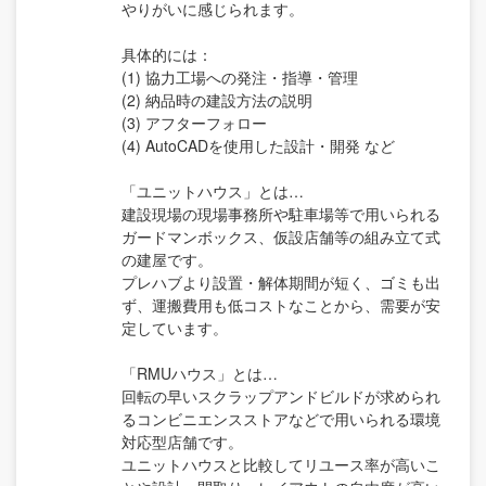
やりがいに感じられます。
具体的には：
(1) 協力工場への発注・指導・管理
(2) 納品時の建設方法の説明
(3) アフターフォロー
(4) AutoCADを使用した設計・開発 など
「ユニットハウス」とは…
建設現場の現場事務所や駐車場等で用いられる
ガードマンボックス、仮設店舗等の組み立て式
の建屋です。
プレハブより設置・解体期間が短く、ゴミも出
ず、運搬費用も低コストなことから、需要が安
定しています。
「RMUハウス」とは…
回転の早いスクラップアンドビルドが求められ
るコンビニエンスストアなどで用いられる環境
対応型店舗です。
ユニットハウスと比較してリユース率が高いこ