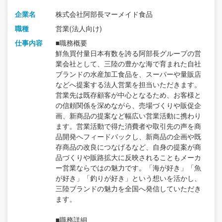
企業名
株式会社阿部長マーメイド食品
職種
営業(法人向け)
仕事内容
■職務概要
鮮魚買付量日本有数を誇る阿部長グループの営
業会社として、三陸の豊かな海で育まれた自社
ブランドの水産加工食品を、スーパーや量販店
などへ提案する法人営業を担当いただきます。
営業先は既存顧客が中心となるため、お客様と
の信頼関係を深めながら、売場づくりや販促企
画、新商品の提案など幅広い営業活動に携わり
ます。営業活動で得た消費者や取引先の声を商
品開発へフィードバックし、新商品の企画や既
存商品の改良につなげるなど、自身の提案が商
品づくりや販路拡大に反映されることもメーカ
ー営業ならではの魅力です。「海が好き」「魚
が好き」「釣りが好き」という想いを活かし、
三陸ブランドの魅力を全国へ発信していただき
ます。
■職務詳細