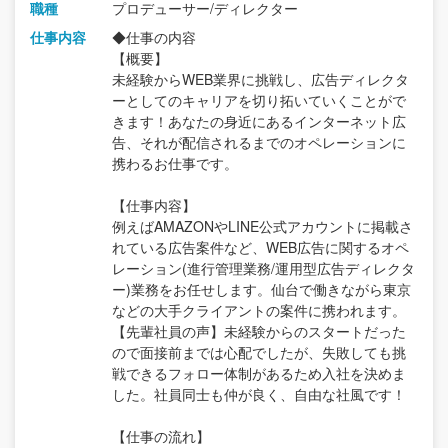
職種
プロデューサー/ディレクター
仕事内容
◆仕事の内容
【概要】
未経験からWEB業界に挑戦し、広告ディレクタ
ーとしてのキャリアを切り拓いていくことがで
きます！あなたの身近にあるインターネット広
告、それが配信されるまでのオペレーションに
携わるお仕事です。
【仕事内容】
例えばAMAZONやLINE公式アカウントに掲載さ
れている広告案件など、WEB広告に関するオペ
レーション(進行管理業務/運用型広告ディレクタ
ー)業務をお任せします。仙台で働きながら東京
などの大手クライアントの案件に携われます。
【先輩社員の声】未経験からのスタートだった
ので面接前までは心配でしたが、失敗しても挑
戦できるフォロー体制があるため入社を決めま
した。社員同士も仲が良く、自由な社風です！
【仕事の流れ】