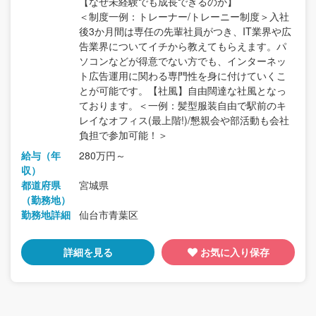
【なぜ未経験でも成長できるのか】
＜制度一例：トレーナー/トレーニー制度＞入社
後3か月間は専任の先輩社員がつき、IT業界や広
告業界についてイチから教えてもらえます。パ
ソコンなどが得意でない方でも、インターネッ
ト広告運用に関わる専門性を身に付けていくこ
とが可能です。【社風】自由闊達な社風となっ
ております。＜一例：髪型服装自由で駅前のキ
レイなオフィス(最上階!)/懇親会や部活動も会社
負担で参加可能！＞
給与（年
280万円～
収）
都道府県
宮城県
（勤務地）
勤務地詳細
仙台市青葉区
詳細を見る
お気に入り保存