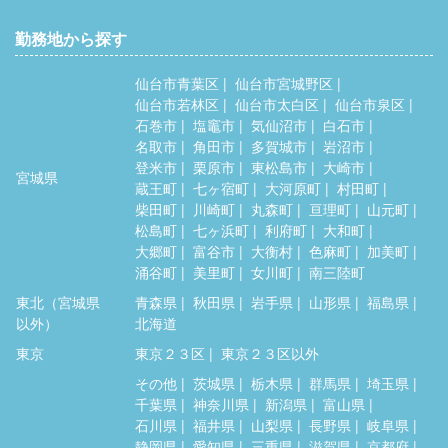
勤務地から探す
仙台市青葉区
仙台市宮城野区
仙台市若林区
仙台市太白区
仙台市泉区
石巻市
塩竈市
気仙沼市
白石市
名取市
角田市
多賀城市
岩沼市
登米市
栗原市
東松島市
大崎市
宮城県
蔵王町
七ヶ宿町
大河原町
村田町
柴田町
川崎町
丸森町
亘理町
山元町
松島町
七ヶ浜町
利府町
大和町
大郷町
富谷市
大衡村
色麻町
加美町
涌谷町
美里町
女川町
南三陸町
東北（宮城県
青森県
秋田県
岩手県
山形県
福島県
以外）
北海道
東京
東京２３区
東京２３区以外
その他
茨城県
栃木県
群馬県
埼玉県
千葉県
神奈川県
新潟県
富山県
石川県
福井県
山梨県
長野県
岐阜県
静岡県
愛知県
三重県
滋賀県
京都府