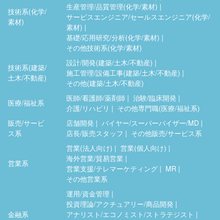
生産管理/品質管理(化学/素材)
技術系(化学/
サービスエンジニア/セールスエンジニア(化学/
素材)
素材)
基礎/応用研究/分析(化学/素材)
その他技術系(化学/素材)
設計/開発(建築/土木/不動産)
技術系(建築/
施工管理/設備工事(建築/土木/不動産)
土木/不動産)
その他(建築/土木/不動産)
医師/看護師/薬剤師
治験/臨床開発
医療/福祉系
介護/リハビリ
その他専門職(医療/福祉系)
販売/サービ
店舗開発
バイヤー/スーパーバイザー/MD
ス系
店長/販売スタッフ
その他販売/サービス系
営業(法人向け)
営業(個人向け)
海外営業/貿易営業
営業系
営業支援/テレマーケティング
MR
その他営業系
運用/資金管理
投資理論/アクチュアリー/商品開発
金融系
アナリスト/エコノミスト/ストラテジスト