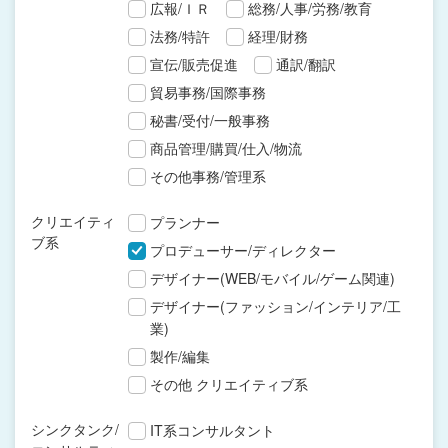
広報/ＩＲ
総務/人事/労務/教育
法務/特許
経理/財務
宣伝/販売促進
通訳/翻訳
貿易事務/国際事務
秘書/受付/一般事務
商品管理/購買/仕入/物流
その他事務/管理系
クリエイティ
プランナー
ブ系
プロデューサー/ディレクター
デザイナー(WEB/モバイル/ゲーム関連)
デザイナー(ファッション/インテリア/工
業)
製作/編集
その他 クリエイティブ系
シンクタンク/
IT系コンサルタント