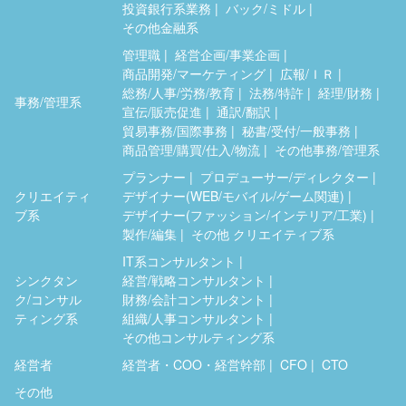
投資銀行系業務
バック/ミドル
その他金融系
管理職
経営企画/事業企画
商品開発/マーケティング
広報/ＩＲ
総務/人事/労務/教育
法務/特許
経理/財務
事務/管理系
宣伝/販売促進
通訳/翻訳
貿易事務/国際事務
秘書/受付/一般事務
商品管理/購買/仕入/物流
その他事務/管理系
プランナー
プロデューサー/ディレクター
クリエイティ
デザイナー(WEB/モバイル/ゲーム関連)
ブ系
デザイナー(ファッション/インテリア/工業)
製作/編集
その他 クリエイティブ系
IT系コンサルタント
シンクタン
経営/戦略コンサルタント
ク/コンサル
財務/会計コンサルタント
ティング系
組織/人事コンサルタント
その他コンサルティング系
経営者
経営者・COO・経営幹部
CFO
CTO
その他