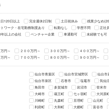
他
日120日以上
完全週休2日制
土日祝休み
残業少なめ(2
ートワーク・在宅勤務制度あり
転勤なし
学歴不問
正社
0年以上の会社
ベンチャー企業
車通勤可
未経験でも可
０万円～
２００万円～
３００万円～
４００万円～
０万円～
７００万円～
８００万円～
９００万円～
仙台市青葉区
仙台市宮城野区
仙台市
仙台市泉区
石巻市
塩竈市
気仙
角田市
多賀城市
岩沼市
登米市
大崎市
蔵王町
七ヶ宿町
大河原
川崎町
丸森町
亘理町
山元町
利府町
大和町
大郷町
富谷市