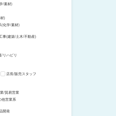
学/素材)
材)
(化学/素材)
工事(建築/土木/不動産)
護/リハビリ
店長/販売スタッフ
業/貿易営業
の他営業系
品開発