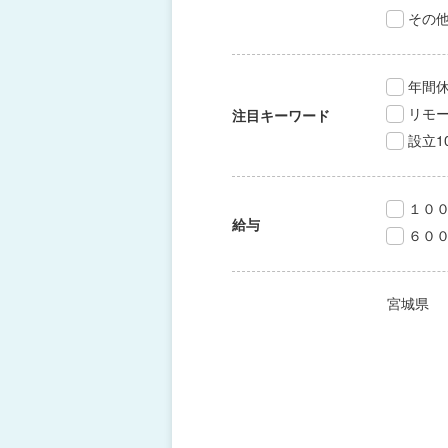
その
年間休
リモ
注目キーワード
設立1
１０
給与
６０
宮城県