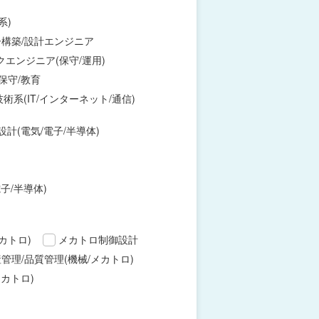
系)
構築/設計エンジニア
エンジニア(保守/運用)
保守/教育
術系(IT/インターネット/通信)
設計(電気/電子/半導体)
子/半導体)
カトロ)
メカトロ制御設計
管理/品質管理(機械/メカトロ)
カトロ)