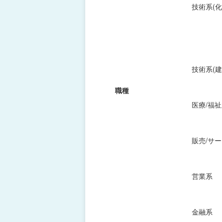
技術系(化
技術系(建
職種
医療/福
販売/サ
営業系
金融系