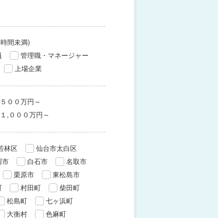
0時間未満)
員
管理職・マネージャー
上場企業
５００万円～
１,０００万円～
若林区
仙台市太白区
沼市
白石市
名取市
栗原市
東松島市
町
村田町
柴田町
松島町
七ヶ浜町
大衡村
色麻町