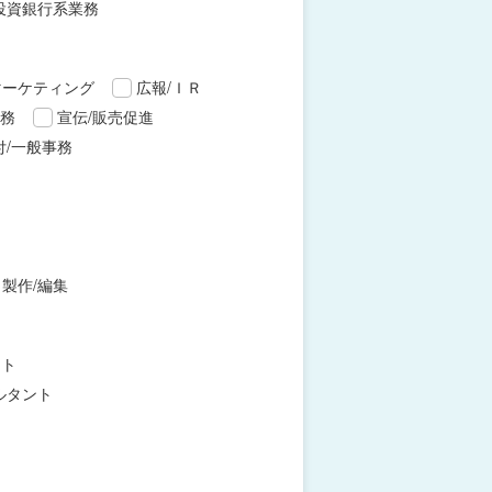
投資銀行系業務
マーケティング
広報/ＩＲ
財務
宣伝/販売促進
付/一般事務
製作/編集
ント
ルタント