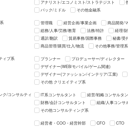
アナリスト/エコノミスト/ストラテジスト
バック/ミドル
その他金融系
理系
管理職
経営企画/事業企画
商品開発/
総務/人事/労務/教育
法務/特許
経理/
通訳/翻訳
貿易事務/国際事務
秘書/受
商品管理/購買/仕入/物流
その他事務/管理系
ティブ系
プランナー
プロデューサー/ディレクター
デザイナー(WEB/モバイル/ゲーム関連)
デザイナー(ファッション/インテリア/工業)
その他 クリエイティブ系
ンク/コンサルティ
IT系コンサルタント
経営/戦略コンサルタ
財務/会計コンサルタント
組織/人事コンサ
その他コンサルティング系
経営者・COO・経営幹部
CFO
CTO