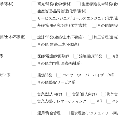
学/素材)
研究/開発(化学/素材)
生産/製造技術開発(化
生産管理/品質管理(化学/素材)
サービスエンジニア/セールスエンジニア(化学/素
基礎/応用研究/分析(化学/素材)
その他技術系
築/土木/不動産)
設計/開発(建築/土木/不動産)
施工管理/設備
その他(建築/土木/不動産)
祉系
医師/看護師/薬剤師
治験/臨床開発
介
その他専門職(医療/福祉系)
ービス系
店舗開発
バイヤー/スーパーバイザー/MD
その他販売/サービス系
営業(法人向け)
営業(個人向け)
海外営
営業支援/テレマーケティング
MR
そ
運用/資金管理
投資理論/アクチュアリー/商