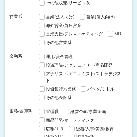
その他販売/サービス系
営業系
営業(法人向け)
営業(個人向け)
海外営業/貿易営業
営業支援/テレマーケティング
MR
その他営業系
金融系
運用/資金管理
投資理論/アクチュアリー/商品開発
アナリスト/エコノミスト/ストラテジス
ト
投資銀行系業務
バック/ミドル
その他金融系
事務/管理系
管理職
経営企画/事業企画
商品開発/マーケティング
広報/ＩＲ
総務/人事/労務/教育