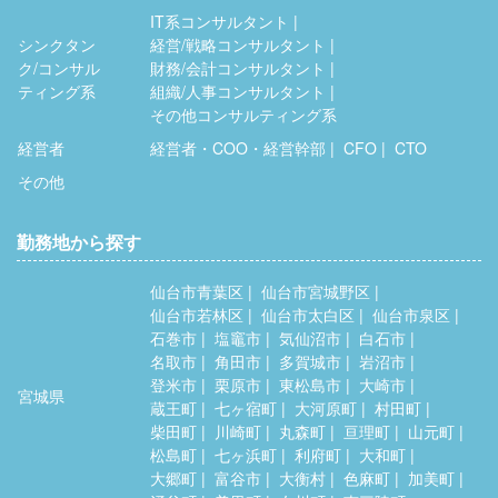
IT系コンサルタント
シンクタン
経営/戦略コンサルタント
ク/コンサル
財務/会計コンサルタント
ティング系
組織/人事コンサルタント
その他コンサルティング系
経営者
経営者・COO・経営幹部
CFO
CTO
その他
勤務地から探す
仙台市青葉区
仙台市宮城野区
仙台市若林区
仙台市太白区
仙台市泉区
石巻市
塩竈市
気仙沼市
白石市
名取市
角田市
多賀城市
岩沼市
登米市
栗原市
東松島市
大崎市
宮城県
蔵王町
七ヶ宿町
大河原町
村田町
柴田町
川崎町
丸森町
亘理町
山元町
松島町
七ヶ浜町
利府町
大和町
大郷町
富谷市
大衡村
色麻町
加美町