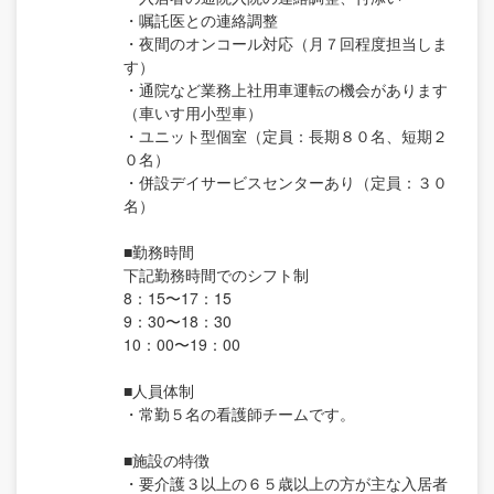
・嘱託医との連絡調整
・夜間のオンコール対応（月７回程度担当しま
す）
・通院など業務上社用車運転の機会があります
（車いす用小型車）
・ユニット型個室（定員：長期８０名、短期２
０名）
・併設デイサービスセンターあり（定員：３０
名）
■勤務時間
下記勤務時間でのシフト制
8：15〜17：15
9：30〜18：30
10：00〜19：00
■人員体制
・常勤５名の看護師チームです。
■施設の特徴
・要介護３以上の６５歳以上の方が主な入居者