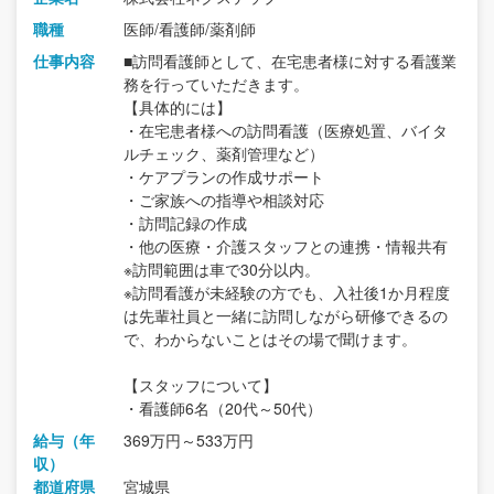
職種
医師/看護師/薬剤師
仕事内容
■訪問看護師として、在宅患者様に対する看護業
務を行っていただきます。
【具体的には】
・在宅患者様への訪問看護（医療処置、バイタ
ルチェック、薬剤管理など）
・ケアプランの作成サポート
・ご家族への指導や相談対応
・訪問記録の作成
・他の医療・介護スタッフとの連携・情報共有
※訪問範囲は車で30分以内。
※訪問看護が未経験の方でも、入社後1か月程度
は先輩社員と一緒に訪問しながら研修できるの
で、わからないことはその場で聞けます。
【スタッフについて】
・看護師6名（20代～50代）
給与（年
369万円～533万円
収）
都道府県
宮城県