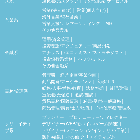
ス系
店長/販売スタッフ
その他販売/サービス系
営業(法人向け)
営業(個人向け)
海外営業/貿易営業
営業系
営業支援/テレマーケティング
MR
その他営業系
運用/資金管理
投資理論/アクチュアリー/商品開発
金融系
アナリスト/エコノミスト/ストラテジスト
投資銀行系業務
バック/ミドル
その他金融系
管理職
経営企画/事業企画
商品開発/マーケティング
広報/ＩＲ
総務/人事/労務/教育
法務/特許
経理/財務
事務/管理系
宣伝/販売促進
通訳/翻訳
貿易事務/国際事務
秘書/受付/一般事務
商品管理/購買/仕入/物流
その他事務/管理系
プランナー
プロデューサー/ディレクター
クリエイティ
デザイナー(WEB/モバイル/ゲーム関連)
ブ系
デザイナー(ファッション/インテリア/工業)
製作/編集
その他 クリエイティブ系