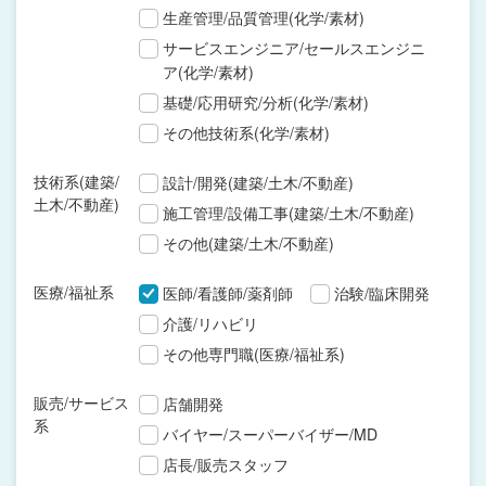
生産管理/品質管理(化学/素材)
サービスエンジニア/セールスエンジニ
ア(化学/素材)
基礎/応用研究/分析(化学/素材)
その他技術系(化学/素材)
技術系(建築/
設計/開発(建築/土木/不動産)
土木/不動産)
施工管理/設備工事(建築/土木/不動産)
その他(建築/土木/不動産)
医療/福祉系
医師/看護師/薬剤師
治験/臨床開発
介護/リハビリ
その他専門職(医療/福祉系)
販売/サービス
店舗開発
系
バイヤー/スーパーバイザー/MD
店長/販売スタッフ