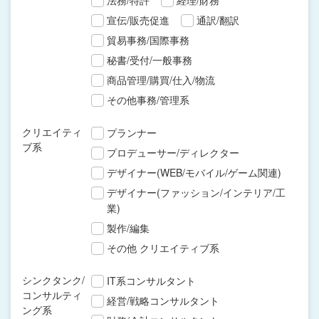
法務/特許
経理/財務
宣伝/販売促進
通訳/翻訳
貿易事務/国際事務
秘書/受付/一般事務
商品管理/購買/仕入/物流
その他事務/管理系
クリエイティ
プランナー
ブ系
プロデューサー/ディレクター
デザイナー(WEB/モバイル/ゲーム関連)
デザイナー(ファッション/インテリア/工
業)
製作/編集
その他 クリエイティブ系
シンクタンク/
IT系コンサルタント
コンサルティ
経営/戦略コンサルタント
ング系