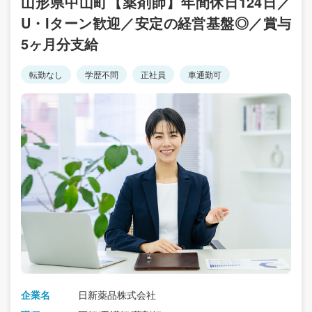
山形県中山町【薬剤師】年間休日124日／
U・Iターン歓迎／安定の経営基盤◎／賞与
5ヶ月分支給
転勤なし
学歴不問
正社員
車通勤可
企業名
日新薬品株式会社