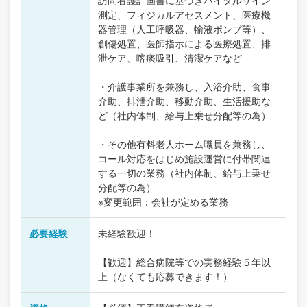
訪問看護計画書に基づきバイタルサイン
測定、フィジカルアセスメント、医療機
器管理（人工呼吸器、輸液ポンプ等）、
創傷処置、医師指示による医療処置、排
泄ケア、喀痰吸引、清潔ケアなど
・介護事業所を兼務し、入浴介助、食事
介助、排泄介助、移動介助、生活援助な
ど（社内体制、給与上乗せ分配等の為）
・その他有料老人ホーム職員を兼務し、
コール対応をはじめ施設運営に付帯関連
する一切の業務（社内体制、給与上乗せ
分配等の為）
※変更範囲：会社が定める業務
必要経験
未経験歓迎！
【歓迎】総合病院等での実務経験５年以
上（なくても応募できます！）