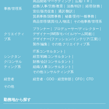
商品開発/マーケティング
広報/ＩＲ
総務/人事/労務/教育
法務/特許
経理/財務
事務/管理系
宣伝/販売促進
通訳/翻訳
貿易事務/国際事務
秘書/受付/一般事務
商品管理/購買/仕入/物流
その他事務/管理系
プランナー
プロデューサー/ディレクター
クリエイティ
デザイナー(WEB/モバイル/ゲーム関連)
ブ系
デザイナー(ファッション/インテリア/工業)
製作/編集
その他 クリエイティブ系
IT系コンサルタント
シンクタン
経営/戦略コンサルタント
ク/コンサル
財務/会計コンサルタント
ティング系
組織/人事コンサルタント
その他コンサルティング系
経営者
経営者・COO・経営幹部
CFO
CTO
その他
勤務地から探す