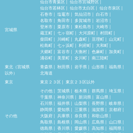
仙台市青葉区
仙台市宮城野区
仙台市若林区
仙台市太白区
仙台市泉区
石巻市
塩竈市
気仙沼市
白石市
名取市
角田市
多賀城市
岩沼市
登米市
栗原市
東松島市
大崎市
宮城県
蔵王町
七ヶ宿町
大河原町
村田町
柴田町
川崎町
丸森町
亘理町
山元町
松島町
七ヶ浜町
利府町
大和町
大郷町
富谷市
大衡村
色麻町
加美町
涌谷町
美里町
女川町
南三陸町
東北（宮城県
青森県
秋田県
岩手県
山形県
福島県
以外）
北海道
東京
東京２３区
東京２３区以外
その他
茨城県
栃木県
群馬県
埼玉県
千葉県
神奈川県
新潟県
富山県
石川県
福井県
山梨県
長野県
岐阜県
静岡県
愛知県
三重県
滋賀県
京都府
その他
大阪府
兵庫県
奈良県
和歌山県
鳥取県
島根県
岡山県
広島県
山口県
徳島県
香川県
愛媛県
高知県
福岡県