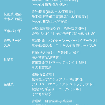
その他技術系(化学/素材)
設計/開発(建築/土木/不動産)
技術系(建築/
施工管理/設備工事(建築/土木/不動産)
土木/不動産)
その他(建築/土木/不動産)
医師/看護師/薬剤師
治験/臨床開発
医療/福祉系
介護/リハビリ
その他専門職(医療/福祉系)
販売/サービ
店舗開発
バイヤー/スーパーバイザー/MD
ス系
店長/販売スタッフ
その他販売/サービス系
営業(法人向け)
営業(個人向け)
海外営業/貿易営業
営業系
営業支援/テレマーケティング
MR
その他営業系
運用/資金管理
投資理論/アクチュアリー/商品開発
金融系
アナリスト/エコノミスト/ストラテジスト
投資銀行系業務
バック/ミドル
その他金融系
管理職
経営企画/事業企画