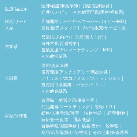
医師/看護師/薬剤師
治験/臨床開発
医療/福祉系
介護/リハビリ
その他専門職(医療/福祉系)
販売/サービ
店舗開発
バイヤー/スーパーバイザー/MD
ス系
店長/販売スタッフ
その他販売/サービス系
営業(法人向け)
営業(個人向け)
海外営業/貿易営業
営業系
営業支援/テレマーケティング
MR
その他営業系
運用/資金管理
投資理論/アクチュアリー/商品開発
金融系
アナリスト/エコノミスト/ストラテジスト
投資銀行系業務
バック/ミドル
その他金融系
管理職
経営企画/事業企画
商品開発/マーケティング
広報/ＩＲ
総務/人事/労務/教育
法務/特許
経理/財務
事務/管理系
宣伝/販売促進
通訳/翻訳
貿易事務/国際事務
秘書/受付/一般事務
商品管理/購買/仕入/物流
その他事務/管理系