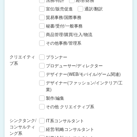
法務/特許
経理/財務
宣伝/販売促進
通訳/翻訳
貿易事務/国際事務
秘書/受付/一般事務
商品管理/購買/仕入/物流
その他事務/管理系
クリエイティ
プランナー
ブ系
プロデューサー/ディレクター
デザイナー(WEB/モバイル/ゲーム関連)
デザイナー(ファッション/インテリア/工
業)
製作/編集
その他 クリエイティブ系
シンクタンク/
IT系コンサルタント
コンサルティ
経営/戦略コンサルタント
ング系