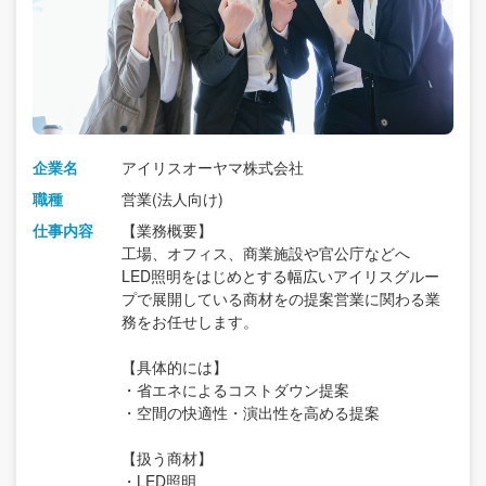
企業名
アイリスオーヤマ株式会社
職種
営業(法人向け)
仕事内容
【業務概要】
工場、オフィス、商業施設や官公庁などへ
LED照明をはじめとする幅広いアイリスグルー
プで展開している商材をの提案営業に関わる業
務をお任せします。
【具体的には】
・省エネによるコストダウン提案
・空間の快適性・演出性を高める提案
【扱う商材】
・LED照明