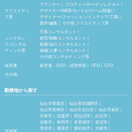
プランナー
プロデューサー/ディレクター
クリエイティ
デザイナー(WEB/モバイル/ゲーム関連)
ブ系
デザイナー(ファッション/インテリア/工業)
製作/編集
その他 クリエイティブ系
IT系コンサルタント
シンクタン
経営/戦略コンサルタント
ク/コンサル
財務/会計コンサルタント
ティング系
組織/人事コンサルタント
その他コンサルティング系
経営者
経営者・COO・経営幹部
CFO
CTO
その他
勤務地から探す
仙台市青葉区
仙台市宮城野区
仙台市若林区
仙台市太白区
仙台市泉区
石巻市
塩竈市
気仙沼市
白石市
名取市
角田市
多賀城市
岩沼市
登米市
栗原市
東松島市
大崎市
宮城県