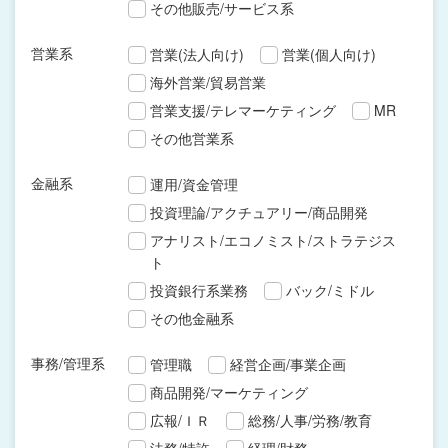
その他販売/サービス系
営業系
営業(法人向け)
営業(個人向け)
海外営業/貿易営業
営業支援/テレマーケティング
MR
その他営業系
金融系
運用/資金管理
投資理論/アクチュアリー/商品開発
アナリスト/エコノミスト/ストラテジス
ト
投資銀行系業務
バック/ミドル
その他金融系
事務/管理系
管理職
経営企画/事業企画
商品開発/マーケティング
広報/ＩＲ
総務/人事/労務/教育