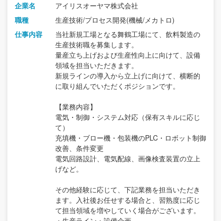
企業名
アイリスオーヤマ株式会社
職種
生産技術/プロセス開発(機械/メカトロ)
仕事内容
当社新規工場となる舞鶴工場にて、飲料製造の
生産技術職を募集します。
量産立ち上げおよび生産性向上に向けて、設備
領域を担当いただきます。
新規ラインの導入から立上げに向けて、横断的
に取り組んでいただくポジションです。
【業務内容】
電気・制御・システム対応（保有スキルに応じ
て）
充填機・ブロー機・包装機のPLC・ロボット制御
改善、条件変更
電気回路設計、電気配線、画像検査装置の立上
げなど。
その他経験に応じて、下記業務を担当いただき
ます。入社後お任せする場合と、習熟度に応じ
て担当領域を増やしていく場合がございます。
・生産ライン・設備企画