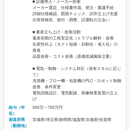
■ 設備導入・メーカー折衝
メーカー選定、仕様書作成、発注・稟議手続
詳細仕様確認、図面チェック、試作立上げ支援
出荷前検収、据付・調整、試運転の立会い
■ 量産立ち上げ・改善活動
量産初期の工程安定化（トラブル解析・改善
生産性向上（タクト短縮・自動化・省人化）の
推進
品質改善・コスト改善（原価低減施策立案）
■ 電気・制御・システム対応（保有スキルに応じ
て）
充填機・ブロー機・包装機のPLC・ロボット制御
改善、条件変更
電気回路設計、電気配線、画像検査装置の立上
げ
給与（年
500万～750万円
収）
都道府県
宮城県/埼玉県/静岡県/滋賀県/京都府/佐賀県
（勤務地）