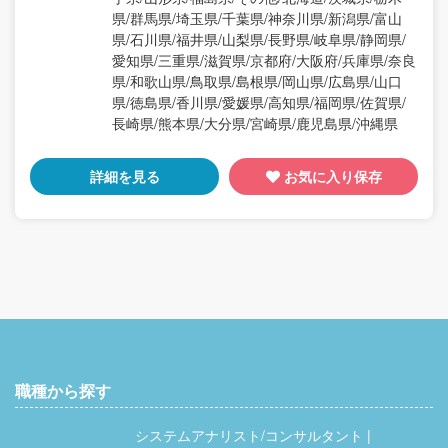
県/群馬県/埼玉県/千葉県/神奈川県/新潟県/富山
県/石川県/福井県/山梨県/長野県/岐阜県/静岡県/
愛知県/三重県/滋賀県/京都府/大阪府/兵庫県/奈良
県/和歌山県/鳥取県/島根県/岡山県/広島県/山口
県/徳島県/香川県/愛媛県/高知県/福岡県/佐賀県/
長崎県/熊本県/大分県/宮崎県/鹿児島県/沖縄県
詳細を見る
お気に入り保存
職種から探す
システムアナリスト/コンサルタント