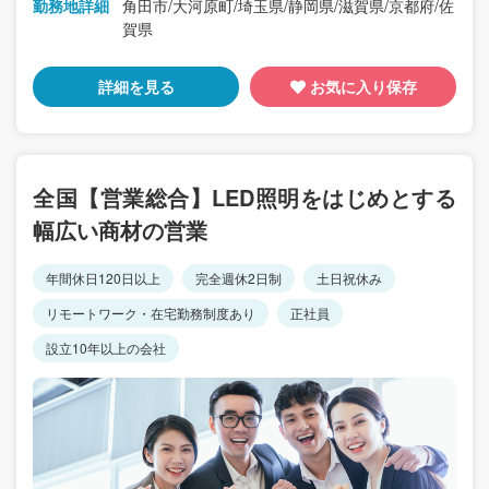
勤務地詳細
角田市/大河原町/埼玉県/静岡県/滋賀県/京都府/佐
賀県
詳細を見る
お気に入り保存
全国【営業総合】LED照明をはじめとする
幅広い商材の営業
年間休日120日以上
完全週休2日制
土日祝休み
リモートワーク・在宅勤務制度あり
正社員
設立10年以上の会社