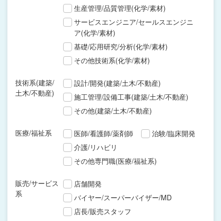
生産管理/品質管理(化学/素材)
サービスエンジニア/セールスエンジニ
ア(化学/素材)
基礎/応用研究/分析(化学/素材)
その他技術系(化学/素材)
技術系(建築/
設計/開発(建築/土木/不動産)
土木/不動産)
施工管理/設備工事(建築/土木/不動産)
その他(建築/土木/不動産)
医療/福祉系
医師/看護師/薬剤師
治験/臨床開発
介護/リハビリ
その他専門職(医療/福祉系)
販売/サービス
店舗開発
系
バイヤー/スーパーバイザー/MD
店長/販売スタッフ