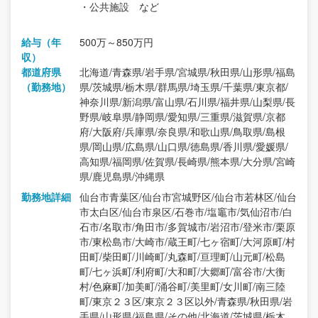
・公共施設 など
給与（年
500万～850万円
収）
都道府県
北海道/青森県/岩手県/宮城県/秋田県/山形県/福島
（勤務地）
県/茨城県/栃木県/群馬県/埼玉県/千葉県/東京都/
神奈川県/新潟県/富山県/石川県/福井県/山梨県/長
野県/岐阜県/静岡県/愛知県/三重県/滋賀県/京都
府/大阪府/兵庫県/奈良県/和歌山県/鳥取県/島根
県/岡山県/広島県/山口県/徳島県/香川県/愛媛県/
高知県/福岡県/佐賀県/長崎県/熊本県/大分県/宮崎
県/鹿児島県/沖縄県
勤務地詳細
仙台市青葉区/仙台市宮城野区/仙台市若林区/仙台
市太白区/仙台市泉区/石巻市/塩竈市/気仙沼市/白
石市/名取市/角田市/多賀城市/岩沼市/登米市/栗原
市/東松島市/大崎市/蔵王町/七ヶ宿町/大河原町/村
田町/柴田町/川崎町/丸森町/亘理町/山元町/松島
町/七ヶ浜町/利府町/大和町/大郷町/富谷市/大衡
村/色麻町/加美町/涌谷町/美里町/女川町/南三陸
町/東京２３区/東京２３区以外/青森県/秋田県/岩
手県/山形県/福島県/その他/北海道/茨城県/栃木