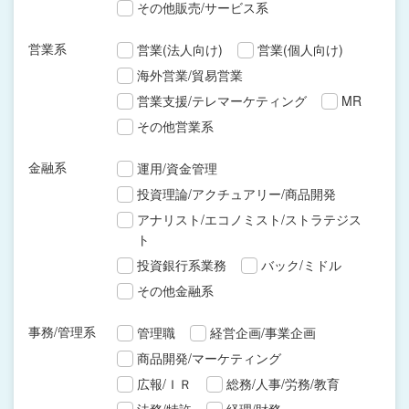
その他販売/サービス系
営業系
営業(法人向け)
営業(個人向け)
海外営業/貿易営業
営業支援/テレマーケティング
MR
その他営業系
金融系
運用/資金管理
投資理論/アクチュアリー/商品開発
アナリスト/エコノミスト/ストラテジス
ト
投資銀行系業務
バック/ミドル
その他金融系
事務/管理系
管理職
経営企画/事業企画
商品開発/マーケティング
広報/ＩＲ
総務/人事/労務/教育