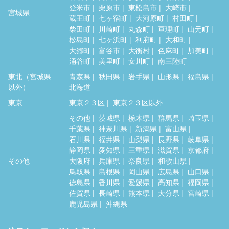
登米市
栗原市
東松島市
大崎市
宮城県
蔵王町
七ヶ宿町
大河原町
村田町
柴田町
川崎町
丸森町
亘理町
山元町
松島町
七ヶ浜町
利府町
大和町
大郷町
富谷市
大衡村
色麻町
加美町
涌谷町
美里町
女川町
南三陸町
東北（宮城県
青森県
秋田県
岩手県
山形県
福島県
以外）
北海道
東京
東京２３区
東京２３区以外
その他
茨城県
栃木県
群馬県
埼玉県
千葉県
神奈川県
新潟県
富山県
石川県
福井県
山梨県
長野県
岐阜県
静岡県
愛知県
三重県
滋賀県
京都府
その他
大阪府
兵庫県
奈良県
和歌山県
鳥取県
島根県
岡山県
広島県
山口県
徳島県
香川県
愛媛県
高知県
福岡県
佐賀県
長崎県
熊本県
大分県
宮崎県
鹿児島県
沖縄県