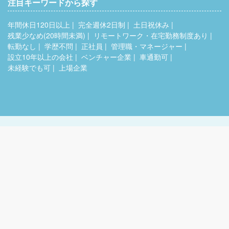
注目キーワードから探す
年間休日120日以上
完全週休2日制
土日祝休み
残業少なめ(20時間未満)
リモートワーク・在宅勤務制度あり
転勤なし
学歴不問
正社員
管理職・マネージャー
設立10年以上の会社
ベンチャー企業
車通勤可
未経験でも可
上場企業
よくあるご質問
｜
会社情報
｜
お問い合わせ
Copyright © 77HumanDesign Co.,Ltd. All Rights Reserved.