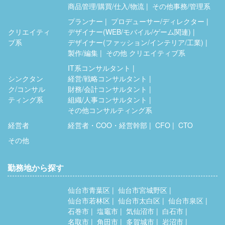
商品管理/購買/仕入/物流
その他事務/管理系
プランナー
プロデューサー/ディレクター
クリエイティ
デザイナー(WEB/モバイル/ゲーム関連)
ブ系
デザイナー(ファッション/インテリア/工業)
製作/編集
その他 クリエイティブ系
IT系コンサルタント
シンクタン
経営/戦略コンサルタント
ク/コンサル
財務/会計コンサルタント
ティング系
組織/人事コンサルタント
その他コンサルティング系
経営者
経営者・COO・経営幹部
CFO
CTO
その他
勤務地から探す
仙台市青葉区
仙台市宮城野区
仙台市若林区
仙台市太白区
仙台市泉区
石巻市
塩竈市
気仙沼市
白石市
名取市
角田市
多賀城市
岩沼市