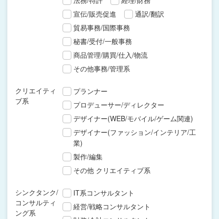
法務/特許
経理/財務
宣伝/販売促進
通訳/翻訳
貿易事務/国際事務
秘書/受付/一般事務
商品管理/購買/仕入/物流
その他事務/管理系
クリエイティ
プランナー
ブ系
プロデューサー/ディレクター
デザイナー(WEB/モバイル/ゲーム関連)
デザイナー(ファッション/インテリア/工
業)
製作/編集
その他 クリエイティブ系
シンクタンク/
IT系コンサルタント
コンサルティ
経営/戦略コンサルタント
ング系