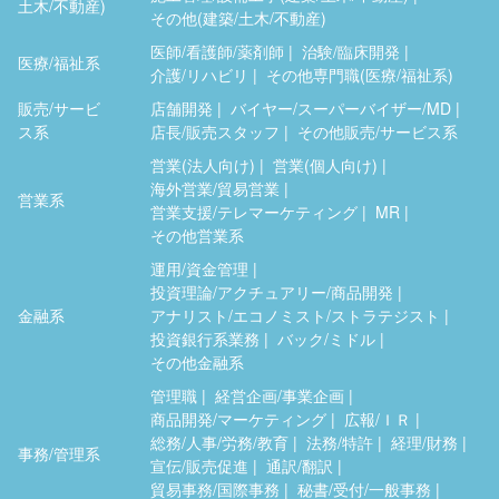
土木/不動産)
その他(建築/土木/不動産)
医師/看護師/薬剤師
治験/臨床開発
医療/福祉系
介護/リハビリ
その他専門職(医療/福祉系)
販売/サービ
店舗開発
バイヤー/スーパーバイザー/MD
ス系
店長/販売スタッフ
その他販売/サービス系
営業(法人向け)
営業(個人向け)
海外営業/貿易営業
営業系
営業支援/テレマーケティング
MR
その他営業系
運用/資金管理
投資理論/アクチュアリー/商品開発
金融系
アナリスト/エコノミスト/ストラテジスト
投資銀行系業務
バック/ミドル
その他金融系
管理職
経営企画/事業企画
商品開発/マーケティング
広報/ＩＲ
総務/人事/労務/教育
法務/特許
経理/財務
事務/管理系
宣伝/販売促進
通訳/翻訳
貿易事務/国際事務
秘書/受付/一般事務