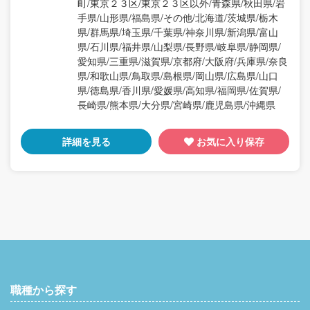
町/東京２３区/東京２３区以外/青森県/秋田県/岩
手県/山形県/福島県/その他/北海道/茨城県/栃木
県/群馬県/埼玉県/千葉県/神奈川県/新潟県/富山
県/石川県/福井県/山梨県/長野県/岐阜県/静岡県/
愛知県/三重県/滋賀県/京都府/大阪府/兵庫県/奈良
県/和歌山県/鳥取県/島根県/岡山県/広島県/山口
県/徳島県/香川県/愛媛県/高知県/福岡県/佐賀県/
長崎県/熊本県/大分県/宮崎県/鹿児島県/沖縄県
詳細を見る
お気に入り保存
職種から探す