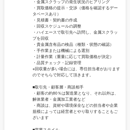
・金属スクラップの発生状況のヒアリング
・買取価格の提示・交渉（価格を確認するデー
タベースあり）
・見積書・契約書の作成
・回収スケジュールの調整
・ハイエースで取引先へ訪問し、金属スクラッ
プを回収
・貴金属含有品の検品（種類・状態の確認）
・手作業または機械による選別
・計量作業（重量に応じて買取価格が決定）
・品質チェック・記録管理
※回収量が多い場合には、専任担当者がおります
のでそちらで対応して頂きます。
■取引先・顧客層・商談相手
・顧客の約80％は製造業となり、それ以外は、
解体業者・金属加工業者など
・商談は、資材や環境保全などの担当者や企業
規模によっては経営者とやり取りすることもご
ざいます
■営業スタイル