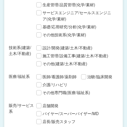
生産管理/品質管理(化学/素材)
サービスエンジニア/セールスエンジニ
ア(化学/素材)
基礎/応用研究/分析(化学/素材)
その他技術系(化学/素材)
技術系(建築/
設計/開発(建築/土木/不動産)
土木/不動産)
施工管理/設備工事(建築/土木/不動産)
その他(建築/土木/不動産)
医療/福祉系
医師/看護師/薬剤師
治験/臨床開発
介護/リハビリ
その他専門職(医療/福祉系)
販売/サービス
店舗開発
系
バイヤー/スーパーバイザー/MD
店長/販売スタッフ