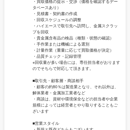
・買取価格の提示・交渉（価格を確認するデー
タベースあり）
・見積書・契約書の作成
・回収スケジュールの調整
・ハイエースで取引先へ訪問し、金属スクラッ
プを回収
・貴金属含有品の検品（種類・状態の確認）
・手作業または機械による選別
・計量作業（重量に応じて買取価格が決定）
・品質チェック・記録管理
※回収量が多い場合には、専任担当者がおります
のでそちらで対応して頂きます。
■取引先・顧客層・商談相手
・顧客の約80％は製造業となり、それ以外は、
解体業者・金属加工業者など
・商談は、資材や環境保全などの担当者や企業
規模によっては経営者とやり取りすることもご
ざいます
■営業スタイル
・新規と既存どちらもございます