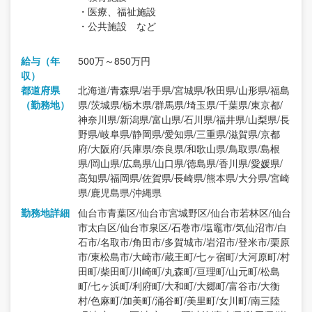
・医療、福祉施設
・公共施設 など
給与（年
500万～850万円
収）
都道府県
北海道/青森県/岩手県/宮城県/秋田県/山形県/福島
（勤務地）
県/茨城県/栃木県/群馬県/埼玉県/千葉県/東京都/
神奈川県/新潟県/富山県/石川県/福井県/山梨県/長
野県/岐阜県/静岡県/愛知県/三重県/滋賀県/京都
府/大阪府/兵庫県/奈良県/和歌山県/鳥取県/島根
県/岡山県/広島県/山口県/徳島県/香川県/愛媛県/
高知県/福岡県/佐賀県/長崎県/熊本県/大分県/宮崎
県/鹿児島県/沖縄県
勤務地詳細
仙台市青葉区/仙台市宮城野区/仙台市若林区/仙台
市太白区/仙台市泉区/石巻市/塩竈市/気仙沼市/白
石市/名取市/角田市/多賀城市/岩沼市/登米市/栗原
市/東松島市/大崎市/蔵王町/七ヶ宿町/大河原町/村
田町/柴田町/川崎町/丸森町/亘理町/山元町/松島
町/七ヶ浜町/利府町/大和町/大郷町/富谷市/大衡
村/色麻町/加美町/涌谷町/美里町/女川町/南三陸