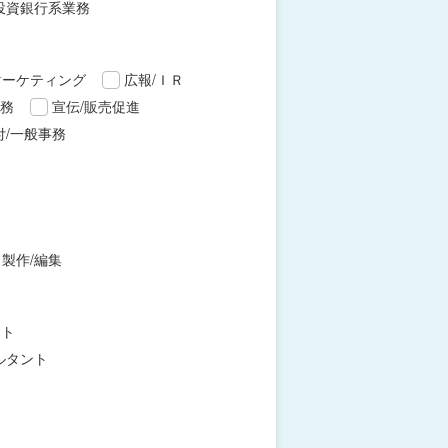
投資銀行系業務
マーケティング
広報/ＩＲ
財務
宣伝/販売促進
付/一般事務
製作/編集
ント
ルタント