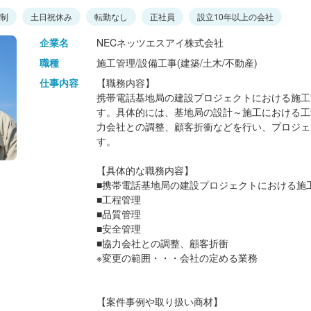
日制
土日祝休み
転勤なし
正社員
設立10年以上の会社
企業名
NECネッツエスアイ株式会社
職種
施工管理/設備工事(建築/土木/不動産)
仕事内容
【職務内容】
携帯電話基地局の建設プロジェクトにおける施工
す。具体的には、基地局の設計～施工における工
力会社との調整、顧客折衝などを行い、プロジェ
す。
【具体的な職務内容】
■携帯電話基地局の建設プロジェクトにおける施
■工程管理
■品質管理
■安全管理
■協力会社との調整、顧客折衝
※変更の範囲・・・会社の定める業務
【案件事例や取り扱い商材】