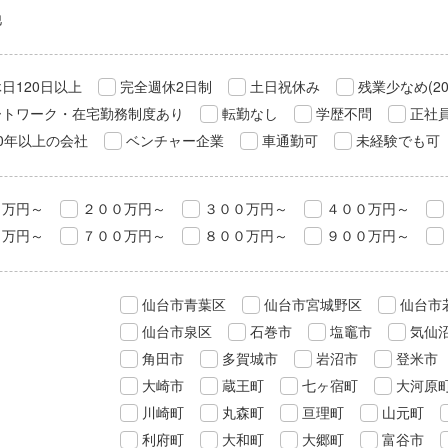
他
日120日以上
完全週休2日制
土日祝休み
残業少なめ(2
ートワーク・在宅勤務制度あり
転勤なし
学歴不問
正社
0年以上の会社
ベンチャー企業
車通勤可
未経験でも可
０万円～
２００万円～
３００万円～
４００万円～
０万円～
７００万円～
８００万円～
９００万円～
仙台市青葉区
仙台市宮城野区
仙台市
仙台市泉区
石巻市
塩竈市
気仙
角田市
多賀城市
岩沼市
登米市
大崎市
蔵王町
七ヶ宿町
大河原
川崎町
丸森町
亘理町
山元町
利府町
大和町
大郷町
富谷市