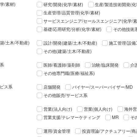
学/素材)
研究/開発(化学/素材)
生産/製造技術開発(化
生産管理/品質管理(化学/素材)
サービスエンジニア/セールスエンジニア(化学/素
基礎/応用研究/分析(化学/素材)
その他技術系
築/土木/不動産)
設計/開発(建築/土木/不動産)
施工管理/設備
その他(建築/土木/不動産)
祉系
医師/看護師/薬剤師
治験/臨床開発
介
その他専門職(医療/福祉系)
ービス系
店舗開発
バイヤー/スーパーバイザー/MD
その他販売/サービス系
営業(法人向け)
営業(個人向け)
海外営
営業支援/テレマーケティング
MR
そ
運用/資金管理
投資理論/アクチュアリー/商