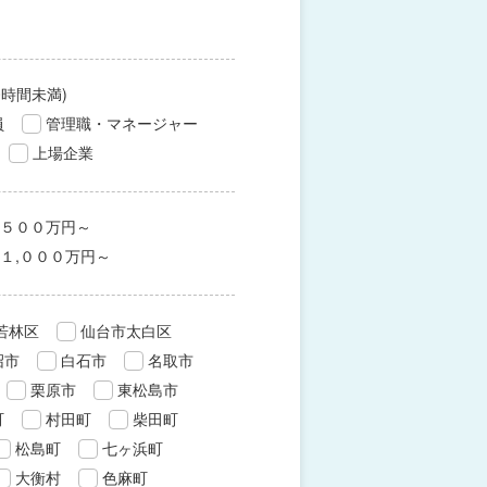
0時間未満)
員
管理職・マネージャー
上場企業
５００万円～
１,０００万円～
若林区
仙台市太白区
沼市
白石市
名取市
栗原市
東松島市
町
村田町
柴田町
松島町
七ヶ浜町
大衡村
色麻町