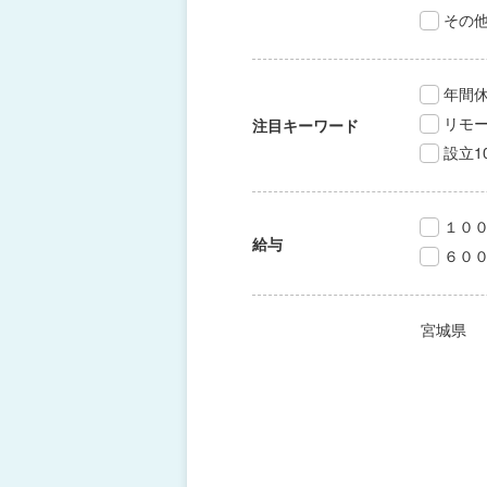
その
年間休
リモ
注目キーワード
設立1
１０
給与
６０
宮城県