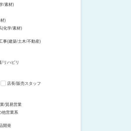
学/素材)
材)
(化学/素材)
工事(建築/土木/不動産)
護/リハビリ
店長/販売スタッフ
業/貿易営業
の他営業系
品開発