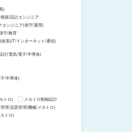
系)
構築/設計エンジニア
エンジニア(保守/運用)
保守/教育
術系(IT/インターネット/通信)
設計(電気/電子/半導体)
子/半導体)
カトロ)
メカトロ制御設計
管理/品質管理(機械/メカトロ)
カトロ)