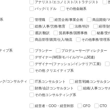
アナリスト/エコノミスト/ストラテジスト
バック/ミドル
その他金融系
理系
管理職
経営企画/事業企画
商品開発/
総務/人事/労務/教育
法務/特許
経理/
通訳/翻訳
貿易事務/国際事務
秘書/受
商品管理/購買/仕入/物流
その他事務/管理系
ティブ系
プランナー
プロデューサー/ディレクター
デザイナー(WEB/モバイル/ゲーム関連)
デザイナー(ファッション/インテリア/工業)
その他 クリエイティブ系
ンク/コンサルティ
IT系コンサルタント
経営/戦略コンサルタ
財務/会計コンサルタント
組織/人事コンサ
その他コンサルティング系
経営者・COO・経営幹部
CFO
CTO