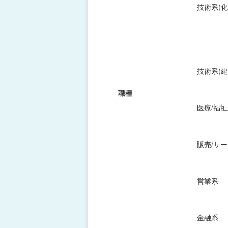
技術系(化
技術系(建
職種
医療/福
販売/サ
営業系
金融系