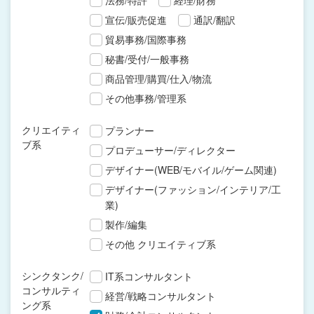
法務/特許
経理/財務
宣伝/販売促進
通訳/翻訳
貿易事務/国際事務
秘書/受付/一般事務
商品管理/購買/仕入/物流
その他事務/管理系
クリエイティ
プランナー
ブ系
プロデューサー/ディレクター
デザイナー(WEB/モバイル/ゲーム関連)
デザイナー(ファッション/インテリア/工
業)
製作/編集
その他 クリエイティブ系
シンクタンク/
IT系コンサルタント
コンサルティ
経営/戦略コンサルタント
ング系