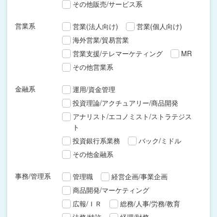
その他販売/サービス系
営業系
営業(法人向け)
営業(個人向け)
海外営業/貿易営業
営業支援/テレマーケティング
MR
その他営業系
金融系
運用/資金管理
投資理論/アクチュアリー/商品開発
アナリスト/エコノミスト/ストラテジス
ト
投資銀行系業務
バック/ミドル
その他金融系
事務/管理系
管理職
経営企画/事業企画
商品開発/マーケティング
広報/ＩＲ
総務/人事/労務/教育