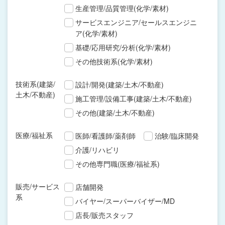
生産管理/品質管理(化学/素材)
サービスエンジニア/セールスエンジニ
ア(化学/素材)
基礎/応用研究/分析(化学/素材)
その他技術系(化学/素材)
技術系(建築/
設計/開発(建築/土木/不動産)
土木/不動産)
施工管理/設備工事(建築/土木/不動産)
その他(建築/土木/不動産)
医療/福祉系
医師/看護師/薬剤師
治験/臨床開発
介護/リハビリ
その他専門職(医療/福祉系)
販売/サービス
店舗開発
系
バイヤー/スーパーバイザー/MD
店長/販売スタッフ