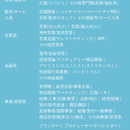
介護/リハビリ
その他専門職(医療/福祉系)
販売/サービ
店舗開発
バイヤー/スーパーバイザー/MD
ス系
店長/販売スタッフ
その他販売/サービス系
営業(法人向け)
営業(個人向け)
海外営業/貿易営業
営業系
営業支援/テレマーケティング
MR
その他営業系
運用/資金管理
投資理論/アクチュアリー/商品開発
金融系
アナリスト/エコノミスト/ストラテジスト
投資銀行系業務
バック/ミドル
その他金融系
管理職
経営企画/事業企画
商品開発/マーケティング
広報/ＩＲ
総務/人事/労務/教育
法務/特許
経理/財務
事務/管理系
宣伝/販売促進
通訳/翻訳
貿易事務/国際事務
秘書/受付/一般事務
商品管理/購買/仕入/物流
その他事務/管理系
プランナー
プロデューサー/ディレクター