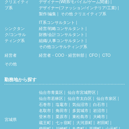
クリエイティ
デザイナー(WEB/モバイル/ゲーム関連)
ブ系
デザイナー(ファッション/インテリア/工業)
製作/編集
その他 クリエイティブ系
IT系コンサルタント
シンクタン
経営/戦略コンサルタント
ク/コンサル
財務/会計コンサルタント
ティング系
組織/人事コンサルタント
その他コンサルティング系
経営者
経営者・COO・経営幹部
CFO
CTO
その他
勤務地から探す
仙台市青葉区
仙台市宮城野区
仙台市若林区
仙台市太白区
仙台市泉区
石巻市
塩竈市
気仙沼市
白石市
名取市
角田市
多賀城市
岩沼市
登米市
栗原市
東松島市
大崎市
宮城県
蔵王町
七ヶ宿町
大河原町
村田町
柴田町
川崎町
丸森町
亘理町
山元町