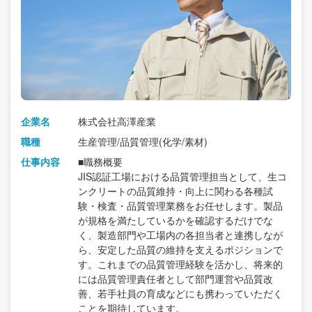
企業名
株式会社高澤産業
職種
生産管理/品質管理(化学/素材)
仕事内容
■職務概要
JIS認証工場における品質管理担当として、生コ
ンクリートの品質維持・向上に関わる各種試
験・検査・品質管理業務をお任せします。製品
が規格を満たしているかを確認するだけでな
く、製造部門や工場内の各担当者と連携しなが
ら、安定した品質の維持を支えるポジションで
す。これまでの品質管理経験を活かし、将来的
には品質管理責任者として部門運営や品質改
善、若手社員の育成などにも携わっていただく
ことを期待しています。