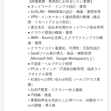
【関連業務・将来的にお任せしたい業務】
● ネットワーク・インフラ設計・運用
○ 社内LAN・WAN環境の設計・構築・運用管理
○ VPN・インターネット接続環境の整備（拠点
間・リモートアクセス対応）
○ 東京支社・仙台本社間のネットワーク統合管理
● クラウド環境の構築・運用
○ AWS・Azureを活用したクラウドインフラの構
築・運用
○ クラウドコスト最適化、可用性・冗長性設計
○ SaaSツール群の導入・統合・権限管理
（Microsoft 365、Google Workspaceなど）
● IT資産・ヘルプデスク管理
○ PCキッティング・IT資産台帳管理、端末ライ
フサイクル管理
○ 社員からの問い合わせ対応（ヘルプデスク業
務）
○ 社内IT教育・リテラシー向上施策
● IT戦略・推進
○ 業務効率化を目的としたAIツール・自動化ツー
ルの調査・導入推