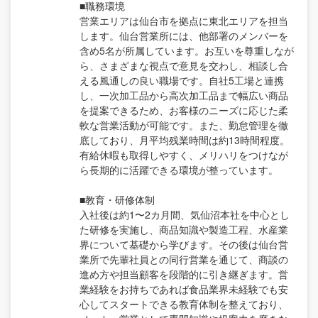
■職務環境
営業エリアは仙台市を拠点に東北エリアを担当
します。仙台営業所には、他部署のメンバーを
含め5名が所属しています。お互いを尊重しなが
ら、さまざまな視点で意見を交わし、相談し合
える風通しの良い職場です。自社5工場と連携
し、一次加工品から高次加工品まで幅広い商品
を提案できるため、お客様のニーズに応じた柔
軟な営業活動が可能です。また、勤怠管理を徹
底しており、月平均残業時間は約13時間程度。
有給休暇も取得しやすく、メリハリをつけなが
ら長期的に活躍できる環境が整っています。
■教育・研修体制
入社後は約1〜2カ月間、気仙沼本社を中心とし
た研修を実施し、商品知識や製造工程、水産業
界について基礎から学びます。その後は仙台営
業所で先輩社員との同行営業を通じて、商談の
進め方や担当顧客を段階的に引き継ぎます。営
業経験をお持ちであれば食品業界未経験でも安
心してスタートできる教育体制を整えており、