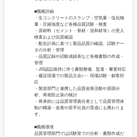
■職務詳細
・生コンクリートのスランプ・空気量・塩化物
量・圧縮強度など各種品質試験・検査
・原材料（セメント・骨材・混和材等）の受入
検査および品質確認
・配合計画に基づく製品品質の確認、試験デー
タの分析・管理
・品質記録や試験成績表など各種書類の作成・
管理
・JIS認証維持に伴う書類整備、監査・審査対応
・建設現場での製品立会い・現場試験・顧客対
応
・製造部門と連携した品質改善活動や原因分
析、再発防止策の検討
・将来的には品質管理責任者として品質管理体
制の構築・改善や若手社員の育成にも携わりま
す。
■職務環境
品質管理部門では試験室での分析・書類作成だ