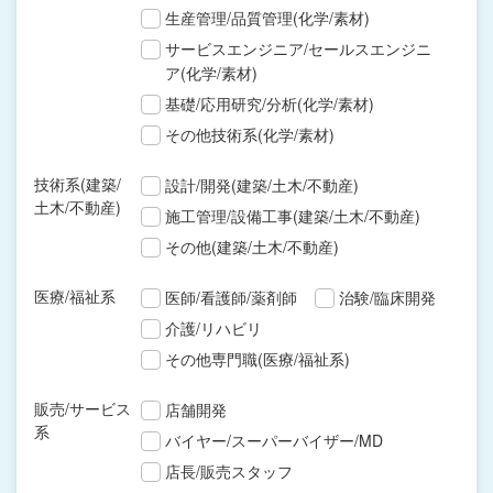
生産管理/品質管理(化学/素材)
サービスエンジニア/セールスエンジニ
ア(化学/素材)
基礎/応用研究/分析(化学/素材)
その他技術系(化学/素材)
技術系(建築/
設計/開発(建築/土木/不動産)
土木/不動産)
施工管理/設備工事(建築/土木/不動産)
その他(建築/土木/不動産)
医療/福祉系
医師/看護師/薬剤師
治験/臨床開発
介護/リハビリ
その他専門職(医療/福祉系)
販売/サービス
店舗開発
系
バイヤー/スーパーバイザー/MD
店長/販売スタッフ