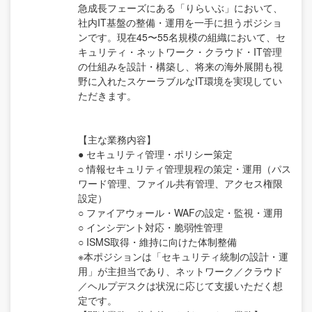
急成長フェーズにある「りらいぶ」において、
社内IT基盤の整備・運用を一手に担うポジショ
ンです。現在45〜55名規模の組織において、セ
キュリティ・ネットワーク・クラウド・IT管理
の仕組みを設計・構築し、将来の海外展開も視
野に入れたスケーラブルなIT環境を実現してい
ただきます。
【主な業務内容】
● セキュリティ管理・ポリシー策定
○ 情報セキュリティ管理規程の策定・運用（パス
ワード管理、ファイル共有管理、アクセス権限
設定）
○ ファイアウォール・WAFの設定・監視・運用
○ インシデント対応・脆弱性管理
○ ISMS取得・維持に向けた体制整備
※本ポジションは「セキュリティ統制の設計・運
用」が主担当であり、ネットワーク／クラウド
／ヘルプデスクは状況に応じて支援いただく想
定です。