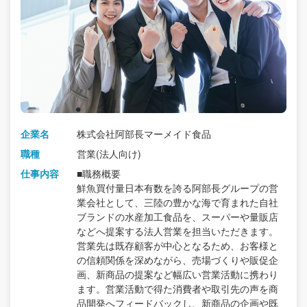
企業名
株式会社阿部長マーメイド食品
職種
営業(法人向け)
仕事内容
■職務概要
鮮魚買付量日本有数を誇る阿部長グループの営
業会社として、三陸の豊かな海で育まれた自社
ブランドの水産加工食品を、スーパーや量販店
などへ提案する法人営業を担当いただきます。
営業先は既存顧客が中心となるため、お客様と
の信頼関係を深めながら、売場づくりや販促企
画、新商品の提案など幅広い営業活動に携わり
ます。営業活動で得た消費者や取引先の声を商
品開発へフィードバックし、新商品の企画や既