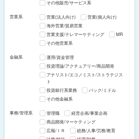
その他販売/サービス系
営業系
営業(法人向け)
営業(個人向け)
海外営業/貿易営業
営業支援/テレマーケティング
MR
その他営業系
金融系
運用/資金管理
投資理論/アクチュアリー/商品開発
アナリスト/エコノミスト/ストラテジス
ト
投資銀行系業務
バック/ミドル
その他金融系
事務/管理系
管理職
経営企画/事業企画
商品開発/マーケティング
広報/ＩＲ
総務/人事/労務/教育