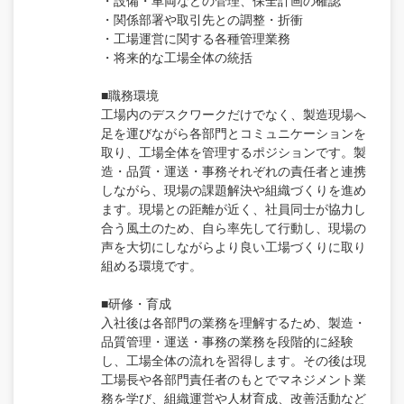
・設備・車両などの管理、保全計画の確認
・関係部署や取引先との調整・折衝
・工場運営に関する各種管理業務
・将来的な工場全体の統括
■職務環境
工場内のデスクワークだけでなく、製造現場へ
足を運びながら各部門とコミュニケーションを
取り、工場全体を管理するポジションです。製
造・品質・運送・事務それぞれの責任者と連携
しながら、現場の課題解決や組織づくりを進め
ます。現場との距離が近く、社員同士が協力し
合う風土のため、自ら率先して行動し、現場の
声を大切にしながらより良い工場づくりに取り
組める環境です。
■研修・育成
入社後は各部門の業務を理解するため、製造・
品質管理・運送・事務の業務を段階的に経験
し、工場全体の流れを習得します。その後は現
工場長や各部門責任者のもとでマネジメント業
務を学び、組織運営や人材育成、改善活動など