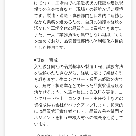
けでなく、工場内での製造状況の確認や建設現
場での立会検査など、現場との距離が近い環境
です。製造・運送・事務部門と日常的に連携し
ながら業務を進めるため、自身の知識や経験を
活かして工場全体の品質向上に貢献できます。
また、一人に業務負担が集中しない組織づくり
を進めており、品質管理部門の体制強化を目的
とした採用です。
■研修・育成
入社後は同社の品質基準や製造工程、試験方法
を理解いただきながら、経験に応じて業務を引
き継ぎます。生コンクリート業界未経験の方で
も、建材・製造業などで培った品質管理経験を
活かせるよう、先輩社員によるOJTを実施。コ
ンクリート技士・コンクリート主任技士などの
資格取得も会社がバックアップします。将来的
には品質管理責任者として、品質改善や部門マ
ネジメントを担う中核人材への成長を期待して
います。