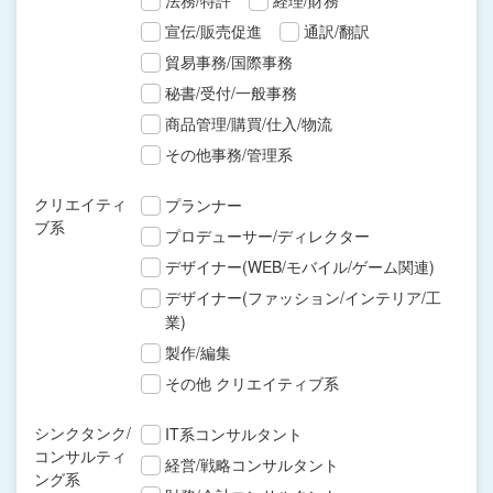
法務/特許
経理/財務
宣伝/販売促進
通訳/翻訳
貿易事務/国際事務
秘書/受付/一般事務
商品管理/購買/仕入/物流
その他事務/管理系
クリエイティ
プランナー
ブ系
プロデューサー/ディレクター
デザイナー(WEB/モバイル/ゲーム関連)
デザイナー(ファッション/インテリア/工
業)
製作/編集
その他 クリエイティブ系
シンクタンク/
IT系コンサルタント
コンサルティ
経営/戦略コンサルタント
ング系