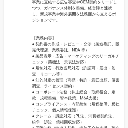
事業に直結する広告審査やOEM契約をリードし
つつ、ガバナンス体制を整備。経営陣と連携
し、新規事業や海外展開を法務面から支えるポ
ジションです。
【業務内容】
● 契約書の作成・レビュー・交渉（製造委託、販
売代理店、業務委託、NDA 等）
● 製品表示・広告・マーケティングのリーガルチ
ェック（薬機法・景表法対応）
● 規制対応・行政当局対応（許認可・届出・監
査・リコール等）
● 知的財産の管理（商標・特許・意匠出願、侵害
調査、ライセンス契約）
● コーポレート法務（株主総会・取締役会、定
款・規程整備、資本政策、M&A支援）
● コンプライアンス・内部統制（規程整備、反社
チェック、個人情報保護）
● クレーム・訴訟対応（PL法、消費者契約法、
紛争・訴訟・債権回収対応）
● 国際法務（輸出入契約、海外子会社支援、英文