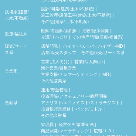
設計/開発(建築/土木/不動産)
技術系(建築/
施工管理/設備工事(建築/土木/不動産)
土木/不動産)
その他(建築/土木/不動産)
医師/看護師/薬剤師
治験/臨床開発
医療/福祉系
介護/リハビリ
その他専門職(医療/福祉系)
販売/サービ
店舗開発
バイヤー/スーパーバイザー/MD
ス系
店長/販売スタッフ
その他販売/サービス系
営業(法人向け)
営業(個人向け)
海外営業/貿易営業
営業系
営業支援/テレマーケティング
MR
その他営業系
運用/資金管理
投資理論/アクチュアリー/商品開発
金融系
アナリスト/エコノミスト/ストラテジスト
投資銀行系業務
バック/ミドル
その他金融系
管理職
経営企画/事業企画
商品開発/マーケティング
広報/ＩＲ