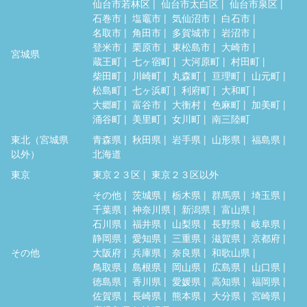
仙台市若林区
仙台市太白区
仙台市泉区
石巻市
塩竈市
気仙沼市
白石市
名取市
角田市
多賀城市
岩沼市
登米市
栗原市
東松島市
大崎市
宮城県
蔵王町
七ヶ宿町
大河原町
村田町
柴田町
川崎町
丸森町
亘理町
山元町
松島町
七ヶ浜町
利府町
大和町
大郷町
富谷市
大衡村
色麻町
加美町
涌谷町
美里町
女川町
南三陸町
東北（宮城県
青森県
秋田県
岩手県
山形県
福島県
以外）
北海道
東京
東京２３区
東京２３区以外
その他
茨城県
栃木県
群馬県
埼玉県
千葉県
神奈川県
新潟県
富山県
石川県
福井県
山梨県
長野県
岐阜県
静岡県
愛知県
三重県
滋賀県
京都府
その他
大阪府
兵庫県
奈良県
和歌山県
鳥取県
島根県
岡山県
広島県
山口県
徳島県
香川県
愛媛県
高知県
福岡県
佐賀県
長崎県
熊本県
大分県
宮崎県