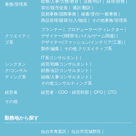
総務/人事/労務/教育
法務/特許
経理/財務
事務/管理系
宣伝/販売促進
通訳/翻訳
貿易事務/国際事務
秘書/受付/一般事務
商品管理/購買/仕入/物流
その他事務/管理系
プランナー
プロデューサー/ディレクター
クリエイティ
デザイナー(WEB/モバイル/ゲーム関連)
ブ系
デザイナー(ファッション/インテリア/工業)
製作/編集
その他 クリエイティブ系
IT系コンサルタント
シンクタン
経営/戦略コンサルタント
ク/コンサル
財務/会計コンサルタント
ティング系
組織/人事コンサルタント
その他コンサルティング系
経営者
経営者・COO・経営幹部
CFO
CTO
その他
勤務地から探す
仙台市青葉区
仙台市宮城野区