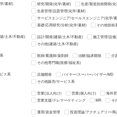
学/素材)
研究/開発(化学/素材)
生産/製造技術開発(化
生産管理/品質管理(化学/素材)
サービスエンジニア/セールスエンジニア(化学/素
基礎/応用研究/分析(化学/素材)
その他技術系
築/土木/不動産)
設計/開発(建築/土木/不動産)
施工管理/設備
その他(建築/土木/不動産)
祉系
医師/看護師/薬剤師
治験/臨床開発
介
その他専門職(医療/福祉系)
ービス系
店舗開発
バイヤー/スーパーバイザー/MD
その他販売/サービス系
営業(法人向け)
営業(個人向け)
海外営
営業支援/テレマーケティング
MR
そ
運用/資金管理
投資理論/アクチュアリー/商