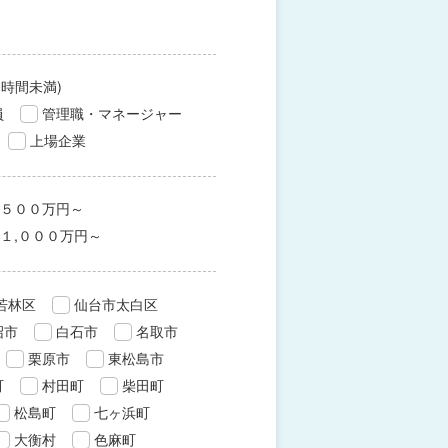
0時間未満)
員
管理職・マネージャー
上場企業
５００万円～
１,０００万円～
若林区
仙台市太白区
沼市
白石市
名取市
栗原市
東松島市
町
村田町
柴田町
松島町
七ヶ浜町
大衡村
色麻町