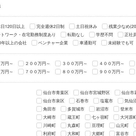
他
日120日以上
完全週休2日制
土日祝休み
残業少なめ(2
ートワーク・在宅勤務制度あり
転勤なし
学歴不問
正社
0年以上の会社
ベンチャー企業
車通勤可
未経験でも可
０万円～
２００万円～
３００万円～
４００万円～
０万円～
７００万円～
８００万円～
９００万円～
仙台市青葉区
仙台市宮城野区
仙台市
仙台市泉区
石巻市
塩竈市
気仙
角田市
多賀城市
岩沼市
登米市
大崎市
蔵王町
七ヶ宿町
大河原
川崎町
丸森町
亘理町
山元町
利府町
大和町
大郷町
富谷市