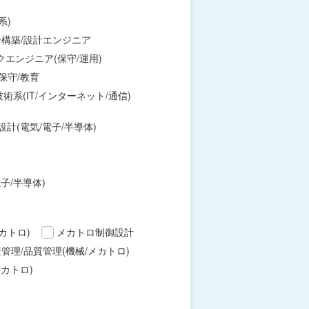
系)
構築/設計エンジニア
エンジニア(保守/運用)
保守/教育
術系(IT/インターネット/通信)
設計(電気/電子/半導体)
子/半導体)
カトロ)
メカトロ制御設計
管理/品質管理(機械/メカトロ)
カトロ)