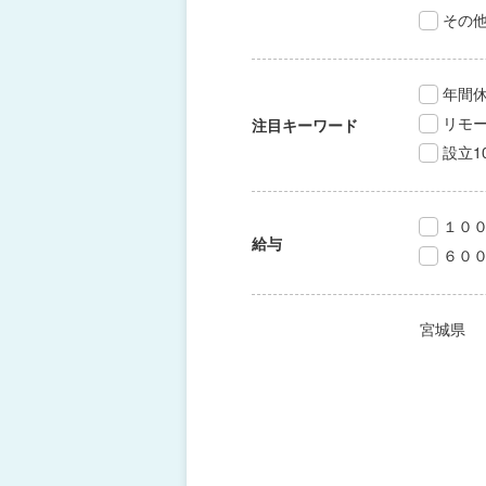
その
年間休
リモ
注目キーワード
設立1
１０
給与
６０
宮城県