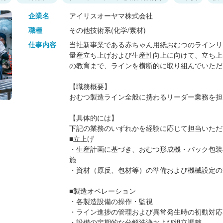
企業名
アイリスオーヤマ株式会社
職種
その他技術系(化学/素材)
仕事内容
当社新事業である赤ちゃん用紙おむつのラインリ
量産立ち上げおよび生産性向上に向けて、立ち上
の教育まで、ラインを横断的に取り組んでいただ
【職務概要】
おむつ製造ライン全般に携わるリーダー業務を担
【具体的には】
下記の業務のいずれかを経験に応じて担当いただ
■立上げ
・生産計画に基づき、おむつ形成機・パック包装
施
・資材（原反、包材等）の準備および機械設定の
■製造オペレーション
・各製造設備の操作・監視
・ライン進捗の管理および異常発生時の初動対応
・設備の定期的な分解洗浄および組立調整