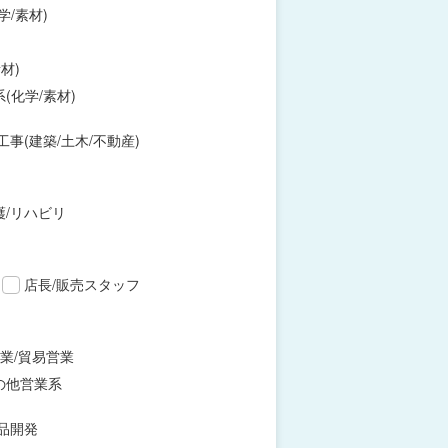
学/素材)
材)
(化学/素材)
工事(建築/土木/不動産)
護/リハビリ
店長/販売スタッフ
業/貿易営業
の他営業系
品開発