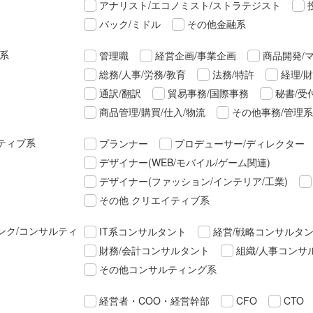
アナリスト/エコノミスト/ストラテジスト
バック/ミドル
その他金融系
理系
管理職
経営企画/事業企画
商品開発/
総務/人事/労務/教育
法務/特許
経理/
通訳/翻訳
貿易事務/国際事務
秘書/受
商品管理/購買/仕入/物流
その他事務/管理系
ティブ系
プランナー
プロデューサー/ディレクター
デザイナー(WEB/モバイル/ゲーム関連)
デザイナー(ファッション/インテリア/工業)
その他 クリエイティブ系
ンク/コンサルティ
IT系コンサルタント
経営/戦略コンサルタ
財務/会計コンサルタント
組織/人事コンサ
その他コンサルティング系
経営者・COO・経営幹部
CFO
CTO