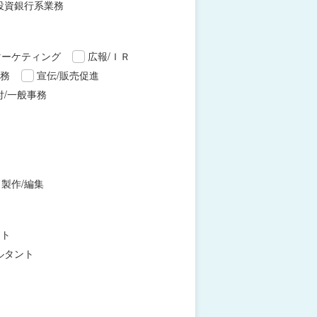
投資銀行系業務
マーケティング
広報/ＩＲ
財務
宣伝/販売促進
付/一般事務
製作/編集
ント
ルタント