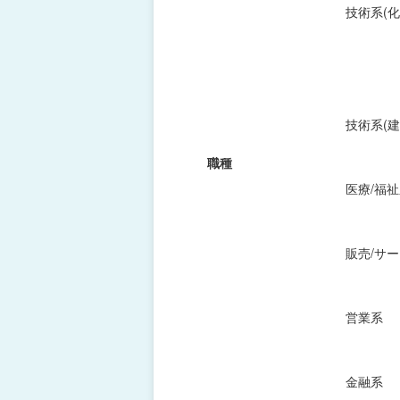
技術系(化
技術系(建
職種
医療/福
販売/サ
営業系
金融系