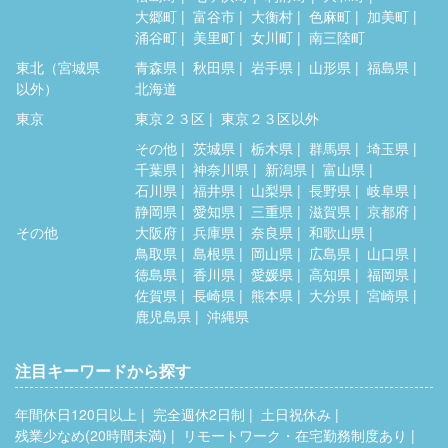
大郷町
富谷市
大衡村
色麻町
加美町
涌谷町
美里町
女川町
南三陸町
東北（宮城県
青森県
秋田県
岩手県
山形県
福島県
以外）
北海道
東京
東京２３区
東京２３区以外
その他
茨城県
栃木県
群馬県
埼玉県
千葉県
神奈川県
新潟県
富山県
石川県
福井県
山梨県
長野県
岐阜県
静岡県
愛知県
三重県
滋賀県
京都府
その他
大阪府
兵庫県
奈良県
和歌山県
鳥取県
島根県
岡山県
広島県
山口県
徳島県
香川県
愛媛県
高知県
福岡県
佐賀県
長崎県
熊本県
大分県
宮崎県
鹿児島県
沖縄県
注目キーワードから探す
年間休日120日以上
完全週休2日制
土日祝休み
残業少なめ(20時間未満)
リモートワーク・在宅勤務制度あり