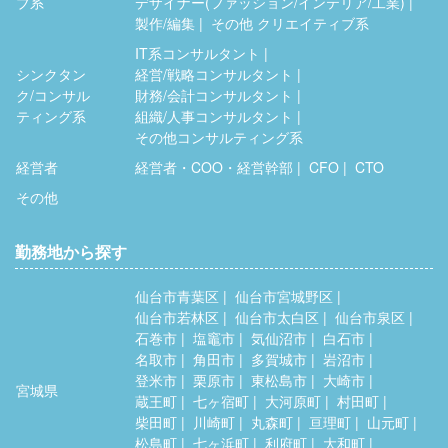
ブ系
デザイナー(ファッション/インテリア/工業)
製作/編集
その他 クリエイティブ系
IT系コンサルタント
シンクタン
経営/戦略コンサルタント
ク/コンサル
財務/会計コンサルタント
ティング系
組織/人事コンサルタント
その他コンサルティング系
経営者
経営者・COO・経営幹部
CFO
CTO
その他
勤務地から探す
仙台市青葉区
仙台市宮城野区
仙台市若林区
仙台市太白区
仙台市泉区
石巻市
塩竈市
気仙沼市
白石市
名取市
角田市
多賀城市
岩沼市
登米市
栗原市
東松島市
大崎市
宮城県
蔵王町
七ヶ宿町
大河原町
村田町
柴田町
川崎町
丸森町
亘理町
山元町
松島町
七ヶ浜町
利府町
大和町