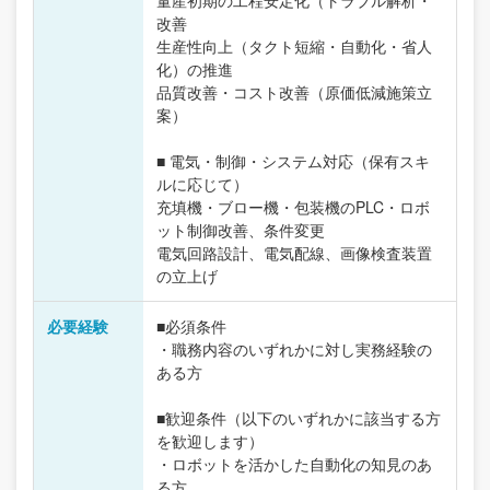
量産初期の工程安定化（トラブル解析・
改善
生産性向上（タクト短縮・自動化・省人
化）の推進
品質改善・コスト改善（原価低減施策立
案）
■ 電気・制御・システム対応（保有スキ
ルに応じて）
充填機・ブロー機・包装機のPLC・ロボ
ット制御改善、条件変更
電気回路設計、電気配線、画像検査装置
の立上げ
必要経験
■必須条件
・職務内容のいずれかに対し実務経験の
ある方
■歓迎条件（以下のいずれかに該当する方
を歓迎します）
・ロボットを活かした自動化の知見のあ
る方