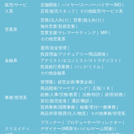
販売/サービ
店舗開発
バイヤー/スーパーバイザー/MD
ス系
店長/販売スタッフ
その他販売/サービス系
営業(法人向け)
営業(個人向け)
海外営業/貿易営業
営業系
営業支援/テレマーケティング
MR
その他営業系
運用/資金管理
投資理論/アクチュアリー/商品開発
金融系
アナリスト/エコノミスト/ストラテジスト
投資銀行系業務
バック/ミドル
その他金融系
管理職
経営企画/事業企画
商品開発/マーケティング
広報/ＩＲ
総務/人事/労務/教育
法務/特許
経理/財務
事務/管理系
宣伝/販売促進
通訳/翻訳
貿易事務/国際事務
秘書/受付/一般事務
商品管理/購買/仕入/物流
その他事務/管理系
プランナー
プロデューサー/ディレクター
クリエイティ
デザイナー(WEB/モバイル/ゲーム関連)