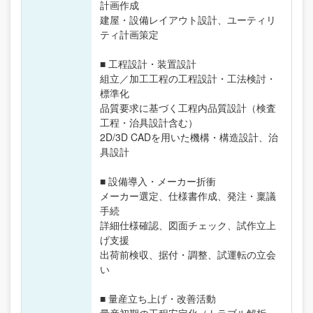
計画作成
建屋・設備レイアウト設計、ユーティリ
ティ計画策定
■ 工程設計・装置設計
組立／加工工程の工程設計・工法検討・
標準化
品質要求に基づく工程内品質設計（検査
工程・治具設計含む）
2D/3D CADを用いた機構・構造設計、治
具設計
■ 設備導入・メーカー折衝
メーカー選定、仕様書作成、発注・稟議
手続
詳細仕様確認、図面チェック、試作立上
げ支援
出荷前検収、据付・調整、試運転の立会
い
■ 量産立ち上げ・改善活動