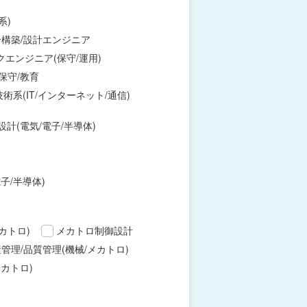
系)
構築/設計エンジニア
エンジニア(保守/運用)
保守/教育
術系(IT/インターネット/通信)
設計(電気/電子/半導体)
子/半導体)
カトロ)
メカトロ制御設計
管理/品質管理(機械/メカトロ)
カトロ)