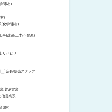
学/素材)
材)
(化学/素材)
工事(建築/土木/不動産)
護/リハビリ
店長/販売スタッフ
業/貿易営業
の他営業系
品開発