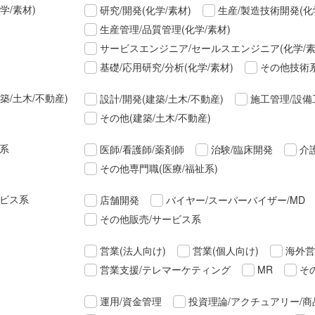
学/素材)
研究/開発(化学/素材)
生産/製造技術開発(化
生産管理/品質管理(化学/素材)
サービスエンジニア/セールスエンジニア(化学/素
基礎/応用研究/分析(化学/素材)
その他技術系
築/土木/不動産)
設計/開発(建築/土木/不動産)
施工管理/設備
その他(建築/土木/不動産)
祉系
医師/看護師/薬剤師
治験/臨床開発
介
その他専門職(医療/福祉系)
ービス系
店舗開発
バイヤー/スーパーバイザー/MD
その他販売/サービス系
営業(法人向け)
営業(個人向け)
海外営
営業支援/テレマーケティング
MR
そ
運用/資金管理
投資理論/アクチュアリー/商