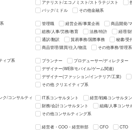
アナリスト/エコノミスト/ストラテジスト
バック/ミドル
その他金融系
理系
管理職
経営企画/事業企画
商品開発/
総務/人事/労務/教育
法務/特許
経理/
通訳/翻訳
貿易事務/国際事務
秘書/受
商品管理/購買/仕入/物流
その他事務/管理系
ティブ系
プランナー
プロデューサー/ディレクター
デザイナー(WEB/モバイル/ゲーム関連)
デザイナー(ファッション/インテリア/工業)
その他 クリエイティブ系
ンク/コンサルティ
IT系コンサルタント
経営/戦略コンサルタ
財務/会計コンサルタント
組織/人事コンサ
その他コンサルティング系
経営者・COO・経営幹部
CFO
CTO