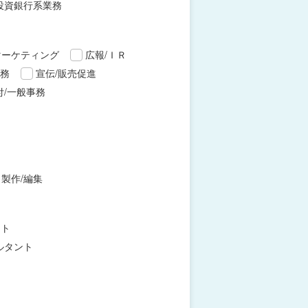
投資銀行系業務
マーケティング
広報/ＩＲ
財務
宣伝/販売促進
付/一般事務
製作/編集
ント
ルタント