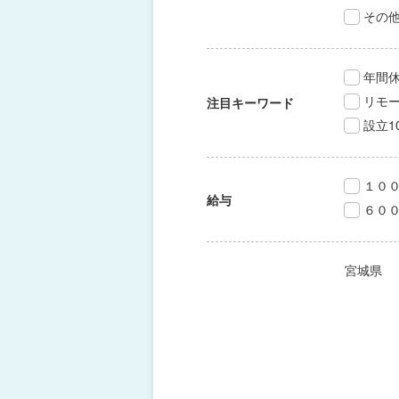
その
年間休
リモ
注目キーワード
設立1
１０
給与
６０
宮城県