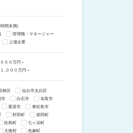
0時間未満)
員
管理職・マネージャー
上場企業
５００万円～
１,０００万円～
若林区
仙台市太白区
沼市
白石市
名取市
栗原市
東松島市
町
村田町
柴田町
松島町
七ヶ浜町
大衡村
色麻町