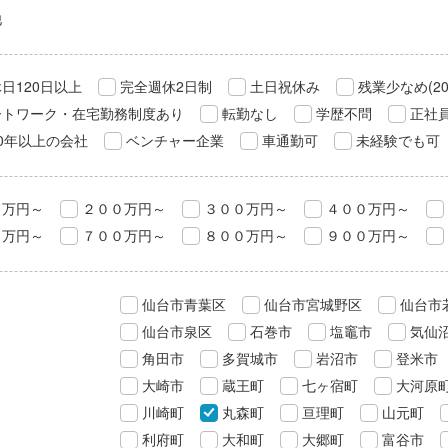
他
日120日以上
完全週休2日制
土日祝休み
残業少なめ(2
ートワーク・在宅勤務制度あり
転勤なし
学歴不問
正社
0年以上の会社
ベンチャー企業
車通勤可
未経験でも可
０万円～
２００万円～
３００万円～
４００万円～
０万円～
７００万円～
８００万円～
９００万円～
仙台市青葉区
仙台市宮城野区
仙台市
仙台市泉区
石巻市
塩竈市
気仙
角田市
多賀城市
岩沼市
登米市
大崎市
蔵王町
七ヶ宿町
大河原
川崎町
丸森町
亘理町
山元町
利府町
大和町
大郷町
富谷市