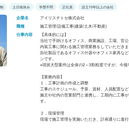
日制
土日祝休み
学歴不問
正社員
設立10年以上の会社
企業名
アイリスチトセ株式会社
職種
施工管理/設備工事(建築/土木/不動産)
仕事内容
【具体的には】
当社で手掛けるオフィス、商業施設、工場、官公
内装工事に関わる施工管理業務をしていただきま
自社製品であるオフィス什器やオフィス家具など
ンです。
※現状大型案件は全体の2～3割程度ですが、今
【業務内容】
１．工事計画の作成と調整
工事のスケジュール、予算、資材、人員配置など
施主や社内の営業部門と連携し、工期内に工事が
す。
２．現場管理
現場で施工管理を実施いただき、計画通りに進行