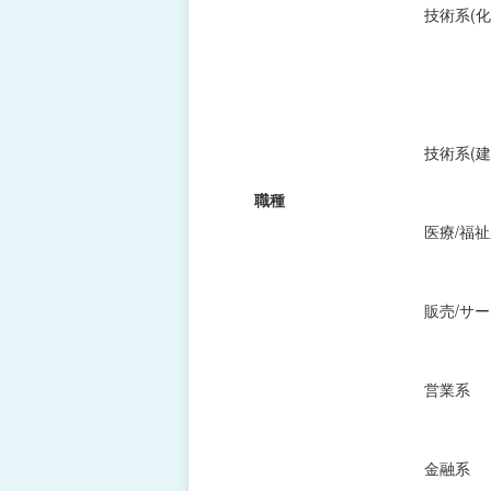
技術系(化
技術系(建
職種
医療/福
販売/サ
営業系
金融系