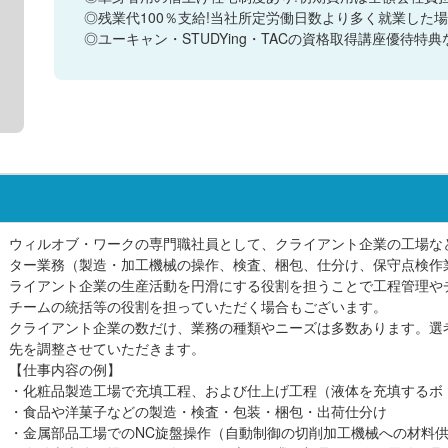
◎残業代100％支給!当社所定労働日数より多く就業した
◎ユーキャン・STUDYing・TACの資格取得講座優待特
ウィルオブ・ワークの専門職社員として、クライアント企業の工場な
ター業務（製造・加工機械の操作、検査、梱包、仕分け、保守点検作
ライアント企業の生産活動を円滑にする役割を担うことで工程管理や
チームの統括等の役割を担っていただく場合もございます。
クライアント企業の数だけ、業務の種類やニーズは多数あります。選
先を調整させていただきます。
【仕事内容の例】
・化粧品製造工場で充填工程、および仕上げ工程（液体を充填するボ
・食品や洋菓子などの製造・検査・包装・梱包・出荷仕分け
・金属部品工場でのNC旋盤操作（自動制御の切削加工機械への材料