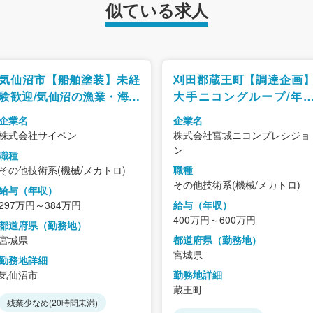
似ている求人
気仙沼市【船舶塗装】未経
刈田郡蔵王町【調達企画
験歓迎/気仙沼の漁業・海の
大手ニコングループ/年
安全を支える専門技術職/残
125日・完全週休二日制/
企業名
企業名
業10時間未満
均残業時間11時間/高速通
株式会社サイペン
株式会社宮城ニコンプレシジョ
可
ン
職種
その他技術系(機械/メカトロ)
職種
その他技術系(機械/メカトロ)
給与（年収）
297万円～384万円
給与（年収）
400万円～600万円
都道府県（勤務地）
宮城県
都道府県（勤務地）
宮城県
勤務地詳細
気仙沼市
勤務地詳細
蔵王町
残業少なめ(20時間未満)