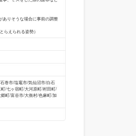
がありそうな場合に事前の調整
にとらえられる姿勢）
石巻市/塩竈市/気仙沼市/白石
王町/七ヶ宿町/大河原町/村田町/
大郷町/富谷市/大衡村/色麻町/加