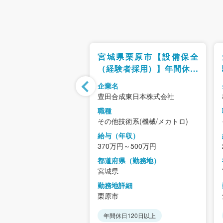
【成形研磨加工オペ
宮城県栗原市【設備保全
ター】月平均残業約
（経験者採用）】年間休日
転勤なし/精密加工業界
121日/土日祝休み
企業名
かな実績
社協和精工
豊田合成東日本株式会社
職種
術系(機械/メカトロ)
その他技術系(機械/メカトロ)
年収）
給与（年収）
～560万円
370万円～500万円
県（勤務地）
都道府県（勤務地）
宮城県
詳細
勤務地詳細
栗原市
し
正社員
年間休日120日以上