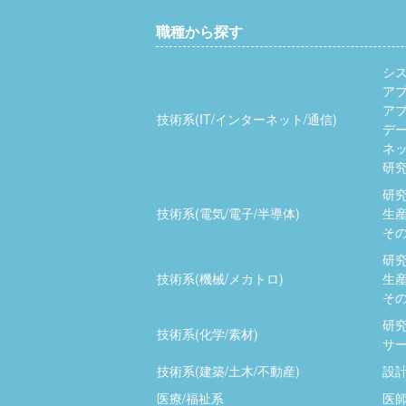
職種から探す
シ
ア
ア
技術系(IT/インターネット/通信)
デ
ネッ
研究
研究
技術系(電気/電子/半導体)
生産
その
研究
技術系(機械/メカトロ)
生産
その
研究
技術系(化学/素材)
サー
技術系(建築/土木/不動産)
設計
医療/福祉系
医師