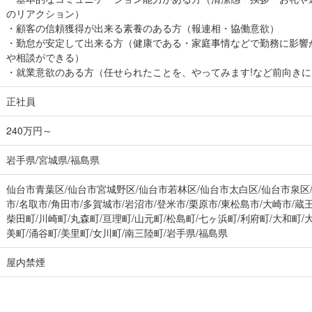
のリアクション）
・顧客の信頼獲得が出来る素養のある方（報連相・協働意欲）
・勤怠が安定して出来る方（健康である・家庭事情などで勤務に影響
や相談ができる）
・就業意欲のある方（任せられたことを、やってみます!など前向き
正社員
240万円～
岩手県/宮城県/福島県
仙台市青葉区/仙台市宮城野区/仙台市若林区/仙台市太白区/仙台市泉区/
市/名取市/角田市/多賀城市/岩沼市/登米市/栗原市/東松島市/大崎市/蔵
柴田町/川崎町/丸森町/亘理町/山元町/松島町/七ヶ浜町/利府町/大和町/
美町/涌谷町/美里町/女川町/南三陸町/岩手県/福島県
屋内禁煙