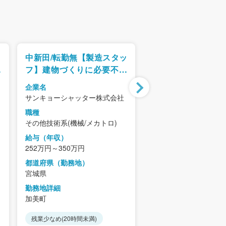
】
中新田/転勤無【製造スタッ
【宮城県名取市】
休
フ】建物づくりに必要不可
備業
平
欠な建築金物の製造業務
企業名
企業名
勤
サンキョーシャッター株式会社
株式会社若生技建
職種
職種
その他技術系(機械/メカトロ)
その他技術系(機械/メカ
給与（年収）
給与（年収）
252万円～350万円
400万円～480万円
都道府県（勤務地）
都道府県（勤務地）
宮城県
宮城県
勤務地詳細
勤務地詳細
加美町
名取市
残業少なめ(20時間未満)
残業少なめ(20時間未満)