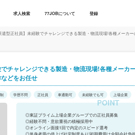
求人検索
77JOBについて
登録
派遣型正社員】未経験でチャレンジできる製造・物流現場!各種メーカ
験でチャレンジできる製造・物流現場!各種メーカ
作などをお任せ
日制
学歴不問
正社員
車通勤可
未経験でも可
上場企業
◎東証プライム上場企業グループでの正社員募集
◎経験不問・意欲重視の積極採用中
◎オンライン面接1回で内定のスピード選考
◎単身者用の借上げ社宅制度あり!初期費用は全額会社負担