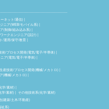
ーネット/通信)
ニア(WEB/モバイル系)
(制御/組み込み系)
ワークエンジニア(設計)
ト/運用/保守/教育
技術/プロセス開発(電気/電子/半導体)
ア(電気/電子/半導体)
生産技術/プロセス開発(機械/メカトロ)
(機械/メカトロ)
化学/素材)
化学/素材)
その他技術系(化学/素材)
(建築/土木/不動産)
福祉系)