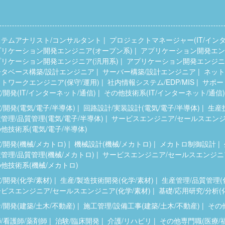
ステムアナリスト/コンサルタント
プロジェクトマネージャー(IT/インタ
プリケーション開発エンジニア(オープン系)
アプリケーション開発エンジ
プリケーション開発エンジニア(汎用系)
アプリケーション開発エンジニア
ータベース構築/設計エンジニア
サーバー構築/設計エンジニア
ネット
トワークエンジニア(保守/運用)
社内情報システム/EDP/MIS
サポー
/開発(IT/インターネット/通信)
その他技術系(IT/インターネット/通信)
/開発(電気/電子/半導体)
回路設計/実装設計(電気/電子/半導体)
生産
管理/品質管理(電気/電子/半導体)
サービスエンジニア/セールスエンジニ
他技術系(電気/電子/半導体)
/開発(機械/メカトロ)
機械設計(機械/メカトロ)
メカトロ制御設計
管理/品質管理(機械/メカトロ)
サービスエンジニア/セールスエンジニア
他技術系(機械/メカトロ)
/開発(化学/素材)
生産/製造技術開発(化学/素材)
生産管理/品質管理(
ビスエンジニア/セールスエンジニア(化学/素材)
基礎/応用研究/分析(
/開発(建築/土木/不動産)
施工管理/設備工事(建築/土木/不動産)
その他
/看護師/薬剤師
治験/臨床開発
介護/リハビリ
その他専門職(医療/