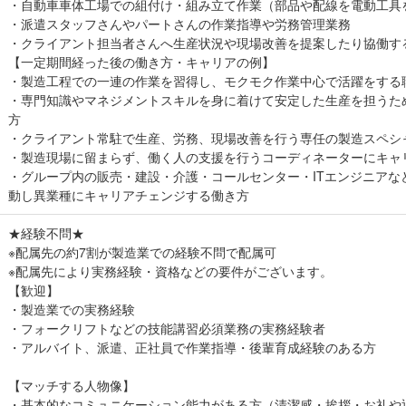
・自動車車体工場での組付け・組み立て作業（部品や配線を電動工具
・派遣スタッフさんやパートさんの作業指導や労務管理業務
・クライアント担当者さんへ生産状況や現場改善を提案したり協働す
【一定期間経った後の働き方・キャリアの例】
・製造工程での一連の作業を習得し、モクモク作業中心で活躍をする
・専門知識やマネジメントスキルを身に着けて安定した生産を担うた
方
・クライアント常駐で生産、労務、現場改善を行う専任の製造スペシ
・製造現場に留まらず、働く人の支援を行うコーディネーターにキャ
・グループ内の販売・建設・介護・コールセンター・ITエンジニアな
動し異業種にキャリアチェンジする働き方
★経験不問★
※配属先の約7割が製造業での経験不問で配属可
※配属先により実務経験・資格などの要件がございます。
【歓迎】
・製造業での実務経験
・フォークリフトなどの技能講習必須業務の実務経験者
・アルバイト、派遣、正社員で作業指導・後輩育成経験のある方
【マッチする人物像】
・基本的なコミュニケーション能力がある方（清潔感・挨拶・お礼や