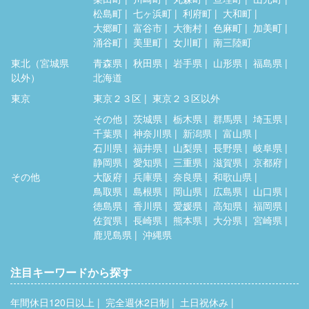
松島町
七ヶ浜町
利府町
大和町
大郷町
富谷市
大衡村
色麻町
加美町
涌谷町
美里町
女川町
南三陸町
東北（宮城県
青森県
秋田県
岩手県
山形県
福島県
以外）
北海道
東京
東京２３区
東京２３区以外
その他
茨城県
栃木県
群馬県
埼玉県
千葉県
神奈川県
新潟県
富山県
石川県
福井県
山梨県
長野県
岐阜県
静岡県
愛知県
三重県
滋賀県
京都府
その他
大阪府
兵庫県
奈良県
和歌山県
鳥取県
島根県
岡山県
広島県
山口県
徳島県
香川県
愛媛県
高知県
福岡県
佐賀県
長崎県
熊本県
大分県
宮崎県
鹿児島県
沖縄県
注目キーワードから探す
年間休日120日以上
完全週休2日制
土日祝休み