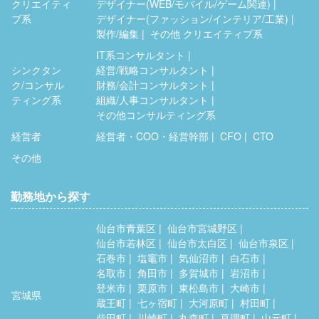
クリエイティ
デザイナー(WEB/モバイル/ゲーム関連)
ブ系
デザイナー(ファッション/インテリア/工業)
製作/編集
その他 クリエイティブ系
IT系コンサルタント
シンクタン
経営/戦略コンサルタント
ク/コンサル
財務/会計コンサルタント
ティング系
組織/人事コンサルタント
その他コンサルティング系
経営者
経営者・COO・経営幹部
CFO
CTO
その他
勤務地から探す
仙台市青葉区
仙台市宮城野区
仙台市若林区
仙台市太白区
仙台市泉区
石巻市
塩竈市
気仙沼市
白石市
名取市
角田市
多賀城市
岩沼市
登米市
栗原市
東松島市
大崎市
宮城県
蔵王町
七ヶ宿町
大河原町
村田町
柴田町
川崎町
丸森町
亘理町
山元町