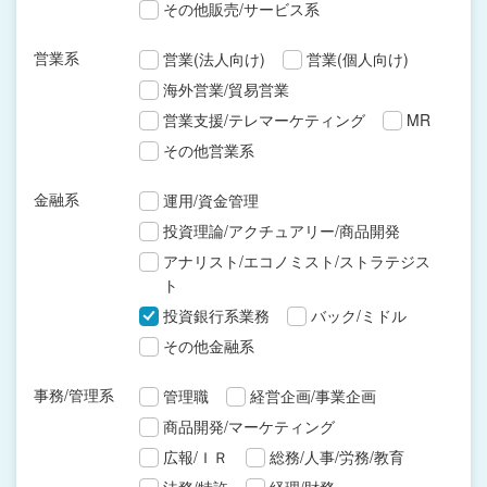
その他販売/サービス系
営業系
営業(法人向け)
営業(個人向け)
海外営業/貿易営業
営業支援/テレマーケティング
MR
その他営業系
金融系
運用/資金管理
投資理論/アクチュアリー/商品開発
アナリスト/エコノミスト/ストラテジス
ト
投資銀行系業務
バック/ミドル
その他金融系
事務/管理系
管理職
経営企画/事業企画
商品開発/マーケティング
広報/ＩＲ
総務/人事/労務/教育