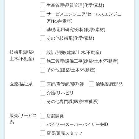
生産管理/品質管理(化学/素材)
サービスエンジニア/セールスエンジニ
ア(化学/素材)
基礎/応用研究/分析(化学/素材)
その他技術系(化学/素材)
技術系(建築/
設計/開発(建築/土木/不動産)
土木/不動産)
施工管理/設備工事(建築/土木/不動産)
その他(建築/土木/不動産)
医療/福祉系
医師/看護師/薬剤師
治験/臨床開発
介護/リハビリ
その他専門職(医療/福祉系)
販売/サービス
店舗開発
系
バイヤー/スーパーバイザー/MD
店長/販売スタッフ