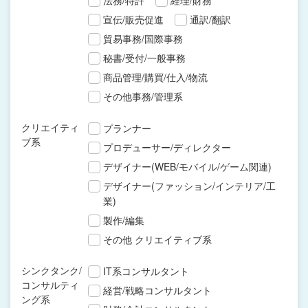
法務/特許
経理/財務
宣伝/販売促進
通訳/翻訳
貿易事務/国際事務
秘書/受付/一般事務
商品管理/購買/仕入/物流
その他事務/管理系
クリエイティ
プランナー
ブ系
プロデューサー/ディレクター
デザイナー(WEB/モバイル/ゲーム関連)
デザイナー(ファッション/インテリア/工
業)
製作/編集
その他 クリエイティブ系
シンクタンク/
IT系コンサルタント
コンサルティ
経営/戦略コンサルタント
ング系