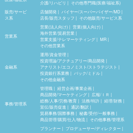
介護/リハビリ
その他専門職(医療/福祉系)
販売/サービ
店舗開発
バイヤー/スーパーバイザー/MD
ス系
店長/販売スタッフ
その他販売/サービス系
営業(法人向け)
営業(個人向け)
海外営業/貿易営業
営業系
営業支援/テレマーケティング
MR
その他営業系
運用/資金管理
投資理論/アクチュアリー/商品開発
金融系
アナリスト/エコノミスト/ストラテジスト
投資銀行系業務
バック/ミドル
その他金融系
管理職
経営企画/事業企画
商品開発/マーケティング
広報/ＩＲ
総務/人事/労務/教育
法務/特許
経理/財務
事務/管理系
宣伝/販売促進
通訳/翻訳
貿易事務/国際事務
秘書/受付/一般事務
商品管理/購買/仕入/物流
その他事務/管理系
プランナー
プロデューサー/ディレクター