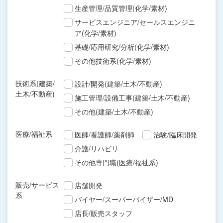
生産管理/品質管理(化学/素材)
サービスエンジニア/セールスエンジニ
ア(化学/素材)
基礎/応用研究/分析(化学/素材)
その他技術系(化学/素材)
技術系(建築/
設計/開発(建築/土木/不動産)
土木/不動産)
施工管理/設備工事(建築/土木/不動産)
その他(建築/土木/不動産)
医療/福祉系
医師/看護師/薬剤師
治験/臨床開発
介護/リハビリ
その他専門職(医療/福祉系)
販売/サービス
店舗開発
系
バイヤー/スーパーバイザー/MD
店長/販売スタッフ