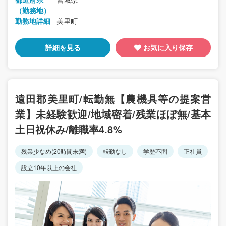
（勤務地）
勤務地詳細
美里町
詳細を見る
お気に入り保存
遠田郡美里町/転勤無【農機具等の提案営
業】未経験歓迎/地域密着/残業ほぼ無/基本
土日祝休み/離職率4.8%
残業少なめ(20時間未満)
転勤なし
学歴不問
正社員
設立10年以上の会社