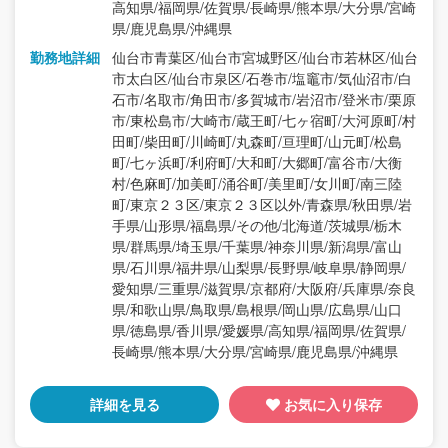
高知県/福岡県/佐賀県/長崎県/熊本県/大分県/宮崎
県/鹿児島県/沖縄県
勤務地詳細
仙台市青葉区/仙台市宮城野区/仙台市若林区/仙台
市太白区/仙台市泉区/石巻市/塩竈市/気仙沼市/白
石市/名取市/角田市/多賀城市/岩沼市/登米市/栗原
市/東松島市/大崎市/蔵王町/七ヶ宿町/大河原町/村
田町/柴田町/川崎町/丸森町/亘理町/山元町/松島
町/七ヶ浜町/利府町/大和町/大郷町/富谷市/大衡
村/色麻町/加美町/涌谷町/美里町/女川町/南三陸
町/東京２３区/東京２３区以外/青森県/秋田県/岩
手県/山形県/福島県/その他/北海道/茨城県/栃木
県/群馬県/埼玉県/千葉県/神奈川県/新潟県/富山
県/石川県/福井県/山梨県/長野県/岐阜県/静岡県/
愛知県/三重県/滋賀県/京都府/大阪府/兵庫県/奈良
県/和歌山県/鳥取県/島根県/岡山県/広島県/山口
県/徳島県/香川県/愛媛県/高知県/福岡県/佐賀県/
長崎県/熊本県/大分県/宮崎県/鹿児島県/沖縄県
詳細を見る
お気に入り保存