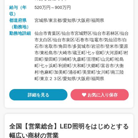
給与（年
520万円～900万円
収）
都道府県
宮城県/東京都/愛知県/大阪府/福岡県
（勤務地）
勤務地詳細
仙台市青葉区/仙台市宮城野区/仙台市若林区/仙台
市太白区/仙台市泉区/石巻市/塩竈市/気仙沼市/白
石市/名取市/角田市/多賀城市/岩沼市/登米市/栗原
市/東松島市/大崎市/蔵王町/七ヶ宿町/大河原町/村
田町/柴田町/川崎町/丸森町/亘理町/山元町/松島
町/七ヶ浜町/利府町/大和町/大郷町/富谷市/大衡
村/色麻町/加美町/涌谷町/美里町/女川町/南三陸
町/東京２３区/愛知県/大阪府/福岡県
詳細を見る
お気に入り保存
全国【営業総合】LED照明をはじめとする
幅広い商材の営業