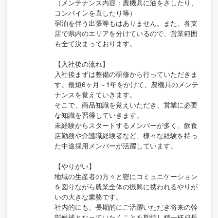
（メンテナンス内容：農機具に油をさしたり、
コンバインを直したり等）
宿泊を伴う出張等もはありません。また、各支
店で県内のエリアを分けているので、営業範囲
も全て決まっております。
【入社後の流れ】
入社後まずは整備の研修から行っていただきま
す。最短6ヶ月～1年をかけて、農機具のメンテ
ナンスを覚えていきます。
そこで、商品知識を覚えいただき、営業に必要
な知識を習得していきます。
未経験からスタートするメンバーが多く、飲食
店勤務や介護職経験者など、様々な経験を持っ
た中途採用メンバーが活躍しています。
【やりがい】
地域の生産者の方々と密にコミュニケーション
を図りながら農業全体の振興に携われるやりが
いの大きな業務です。
社内的にも、長期的にご活躍いただき将来の幹
部候補となっていたくことを期待し精一杯成長