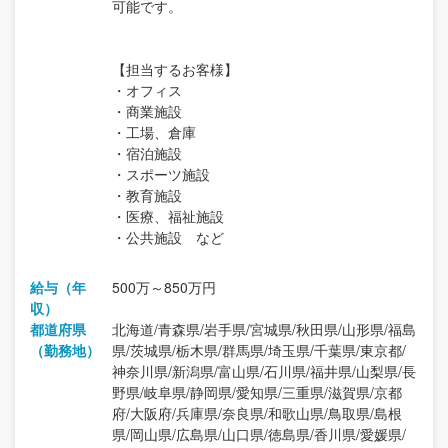
可能です。
【担当するお客様】
・オフィス
・商業施設
・工場、倉庫
・宿泊施設
・スポーツ施設
・教育施設
・医療、福祉施設
・公共施設 など
給与（年
500万～850万円
収）
都道府県
北海道/青森県/岩手県/宮城県/秋田県/山形県/福島
（勤務地）
県/茨城県/栃木県/群馬県/埼玉県/千葉県/東京都/
神奈川県/新潟県/富山県/石川県/福井県/山梨県/長
野県/岐阜県/静岡県/愛知県/三重県/滋賀県/京都
府/大阪府/兵庫県/奈良県/和歌山県/鳥取県/島根
県/岡山県/広島県/山口県/徳島県/香川県/愛媛県/