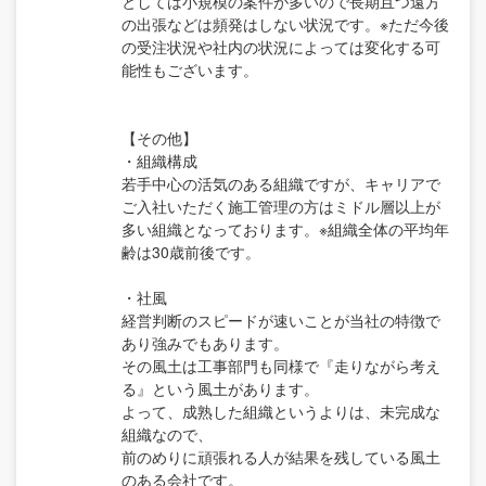
としては小規模の案件が多いので長期且つ遠方
の出張などは頻発はしない状況です。※ただ今後
の受注状況や社内の状況によっては変化する可
能性もございます。
【その他】
・組織構成
若手中心の活気のある組織ですが、キャリアで
ご入社いただく施工管理の方はミドル層以上が
多い組織となっております。※組織全体の平均年
齢は30歳前後です。
・社風
経営判断のスピードが速いことが当社の特徴で
あり強みでもあります。
その風土は工事部門も同様で『走りながら考え
る』という風土があります。
よって、成熟した組織というよりは、未完成な
組織なので、
前のめりに頑張れる人が結果を残している風土
のある会社です。