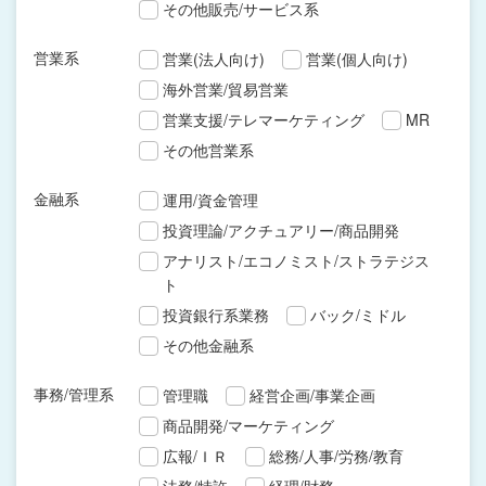
その他販売/サービス系
営業系
営業(法人向け)
営業(個人向け)
海外営業/貿易営業
営業支援/テレマーケティング
MR
その他営業系
金融系
運用/資金管理
投資理論/アクチュアリー/商品開発
アナリスト/エコノミスト/ストラテジス
ト
投資銀行系業務
バック/ミドル
その他金融系
事務/管理系
管理職
経営企画/事業企画
商品開発/マーケティング
広報/ＩＲ
総務/人事/労務/教育