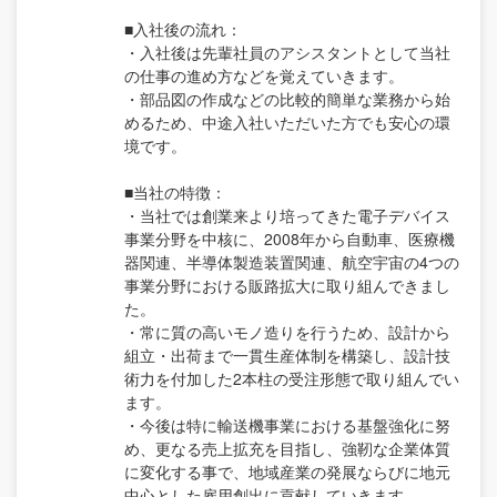
■入社後の流れ：
・入社後は先輩社員のアシスタントとして当社
の仕事の進め方などを覚えていきます。
・部品図の作成などの比較的簡単な業務から始
めるため、中途入社いただいた方でも安心の環
境です。
■当社の特徴：
・当社では創業来より培ってきた電子デバイス
事業分野を中核に、2008年から自動車、医療機
器関連、半導体製造装置関連、航空宇宙の4つの
事業分野における販路拡大に取り組んできまし
た。
・常に質の高いモノ造りを行うため、設計から
組立・出荷まで一貫生産体制を構築し、設計技
術力を付加した2本柱の受注形態で取り組んでい
ます。
・今後は特に輸送機事業における基盤強化に努
め、更なる売上拡充を目指し、強靭な企業体質
に変化する事で、地域産業の発展ならびに地元
中心とした雇用創出に貢献していきます。