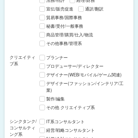
法務/特許
経理/財務
宣伝/販売促進
通訳/翻訳
貿易事務/国際事務
秘書/受付/一般事務
商品管理/購買/仕入/物流
その他事務/管理系
クリエイティ
プランナー
ブ系
プロデューサー/ディレクター
デザイナー(WEB/モバイル/ゲーム関連)
デザイナー(ファッション/インテリア/工
業)
製作/編集
その他 クリエイティブ系
シンクタンク/
IT系コンサルタント
コンサルティ
経営/戦略コンサルタント
ング系