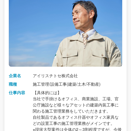
企業名
アイリスチトセ株式会社
職種
施工管理/設備工事(建築/土木/不動産)
仕事内容
【具体的には】
当社で手掛けるオフィス、商業施設、工場、官
公庁施設など様々なアセットの建築内装工事に
関わる施工管理業務をしていただきます。
自社製品であるオフィス什器やオフィス家具な
どの設置工事の施工管理業務がメインです。
※現状大型案件は全体の2～3割程度ですが、今後