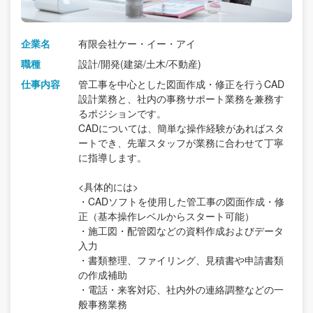
企業名
有限会社ケー・イー・アイ
職種
設計/開発(建築/土木/不動産)
仕事内容
管工事を中心とした図面作成・修正を行うCAD
設計業務と、社内の事務サポート業務を兼務す
るポジションです。
CADについては、簡単な操作経験があればスタ
ートでき、先輩スタッフが業務に合わせて丁寧
に指導します。
<具体的には>
・CADソフトを使用した管工事の図面作成・修
正（基本操作レベルからスタート可能）
・施工図・配管図などの資料作成およびデータ
入力
・書類整理、ファイリング、見積書や申請書類
の作成補助
・電話・来客対応、社内外の連絡調整などの一
般事務業務