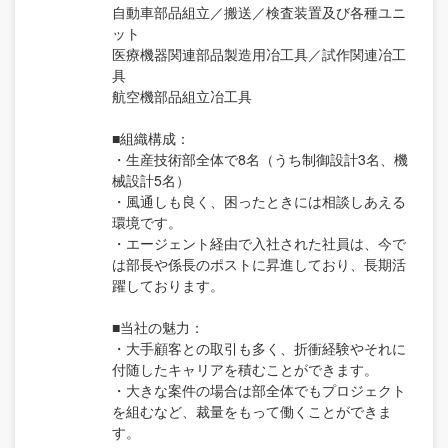
自動車部品組立／搬送／検査装置及び各種ユニ
ット
医療機器関連部品製造用冶工具／試作関連冶工
具
航空機部品組立冶工具
■組織構成：
・生産技術部全体で8名（うち制御設計3名、機
械設計5名）
・風通しも良く、困ったときには相談しあえる
環境です。
・エージェント経由で入社された社員は、今で
は部長や係長のポストに昇進しており、長期活
躍しております。
■当社の魅力：
・大手顧客との取引も多く、折衝経験やそれに
付随したキャリアを積むことができます。
・大きな案件の場合は部全体でもプロジェクト
を組むなど、裁量をもって働くことができま
す。