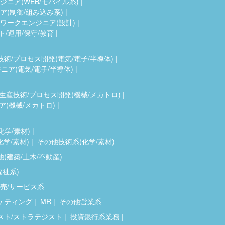
ニア(WEB/モバイル系)
(制御/組み込み系)
ワークエンジニア(設計)
ト/運用/保守/教育
技術/プロセス開発(電気/電子/半導体)
ア(電気/電子/半導体)
生産技術/プロセス開発(機械/メカトロ)
(機械/メカトロ)
化学/素材)
化学/素材)
その他技術系(化学/素材)
(建築/土木/不動産)
福祉系)
売/サービス系
ケティング
MR
その他営業系
スト/ストラテジスト
投資銀行系業務