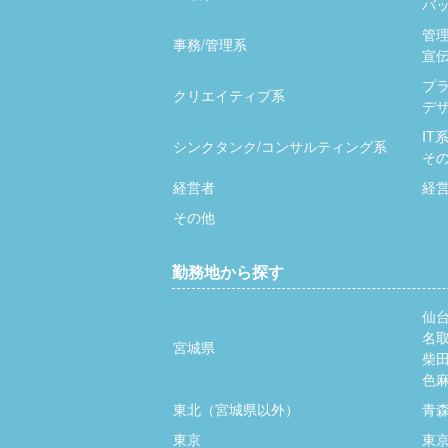
バッ
管
事務/管理系
宣伝
プ
クリエイティブ系
デザ
IT
シンクタンク/コンサルティング系
そ
経営者
経
その他
勤務地から探す
仙
名
宮城県
柴
色
東北（宮城県以外）
青
東京
東