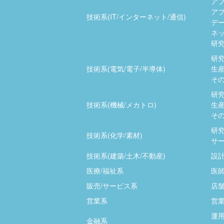
ア
ア
技術系(IT/インターネット/通信)
デ
ネッ
研究
研究
技術系(電気/電子/半導体)
生産
その
研究
技術系(機械/メカトロ)
生産
その
研究
技術系(化学/素材)
サー
技術系(建築/土木/不動産)
設計
医療/福祉系
医師
販売/サービス系
店
営業系
営業
運用
金融系