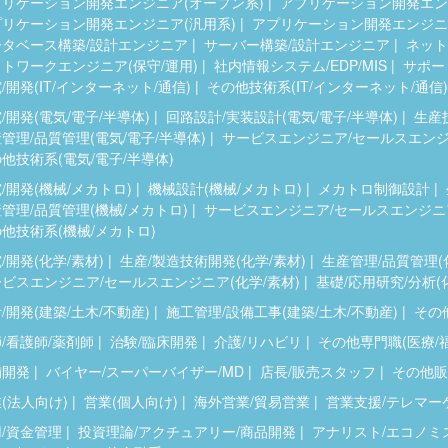
プリケーション開発エンジニア(オープン系)
アプリケーション開発エンジ
プリケーション開発エンジニア(汎用系)
アプリケーション開発エンジニア
ータベース構築/設計エンジニア
サーバー構築/設計エンジニア
ネット
トワークエンジニア(保守/運用)
社内情報システム/EDP/MIS
サポー
/開発(IT/インターネット/通信)
その他技術系(IT/インターネット/通信)
/開発(電気/電子/半導体)
回路設計/実装設計(電気/電子/半導体)
生産
管理/品質管理(電気/電子/半導体)
サービスエンジニア/セールスエンジニ
他技術系(電気/電子/半導体)
/開発(機械/メカトロ)
機械設計(機械/メカトロ)
メカトロ制御設計
管理/品質管理(機械/メカトロ)
サービスエンジニア/セールスエンジニア
他技術系(機械/メカトロ)
/開発(化学/素材)
生産/製造技術開発(化学/素材)
生産管理/品質管理(
ビスエンジニア/セールスエンジニア(化学/素材)
基礎/応用研究/分析(
/開発(建築/土木/不動産)
施工管理/設備工事(建築/土木/不動産)
その他
/看護師/薬剤師
治験/臨床開発
介護/リハビリ
その他専門職(医療/
舗開発
バイヤー/スーパーバイザー/MD
店長/販売スタッフ
その他販
(法人向け)
営業(個人向け)
海外営業/貿易営業
営業支援/テレマー
/資金管理
投資理論/アクチュアリー/商品開発
アナリスト/エコノミ