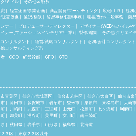
ク/ミドル
その他金融系
理職
経営企画/事業企画
商品開発/マーケティング
広報/ＩＲ
総務/
/販売促進
通訳/翻訳
貿易事務/国際事務
秘書/受付/一般事務
商品
ランナー
プロデューサー/ディレクター
デザイナー(WEB/モバイル/
イナー(ファッション/インテリア/工業)
製作/編集
その他 クリエイ
系コンサルタント
経営/戦略コンサルタント
財務/会計コンサルタント
の他コンサルティング系
営者・COO・経営幹部
CFO
CTO
台市青葉区
仙台市宮城野区
仙台市若林区
仙台市太白区
仙台市泉
取市
角田市
多賀城市
岩沼市
登米市
栗原市
東松島市
大崎
田町
川崎町
丸森町
亘理町
山元町
松島町
七ヶ浜町
利府町
麻町
加美町
涌谷町
美里町
女川町
南三陸町
森県
秋田県
岩手県
山形県
福島県
北海道
京２３区
東京２３区以外