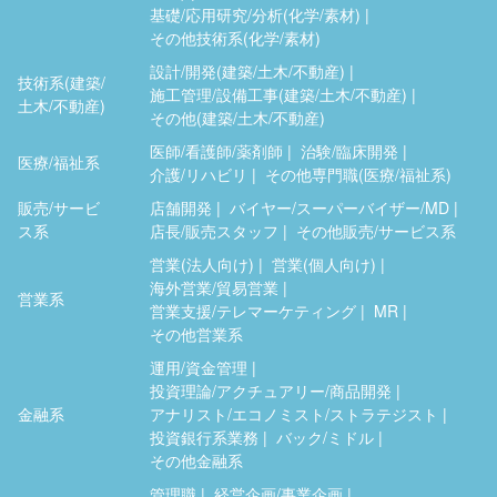
基礎/応用研究/分析(化学/素材)
その他技術系(化学/素材)
設計/開発(建築/土木/不動産)
技術系(建築/
施工管理/設備工事(建築/土木/不動産)
土木/不動産)
その他(建築/土木/不動産)
医師/看護師/薬剤師
治験/臨床開発
医療/福祉系
介護/リハビリ
その他専門職(医療/福祉系)
販売/サービ
店舗開発
バイヤー/スーパーバイザー/MD
ス系
店長/販売スタッフ
その他販売/サービス系
営業(法人向け)
営業(個人向け)
海外営業/貿易営業
営業系
営業支援/テレマーケティング
MR
その他営業系
運用/資金管理
投資理論/アクチュアリー/商品開発
金融系
アナリスト/エコノミスト/ストラテジスト
投資銀行系業務
バック/ミドル
その他金融系
管理職
経営企画/事業企画