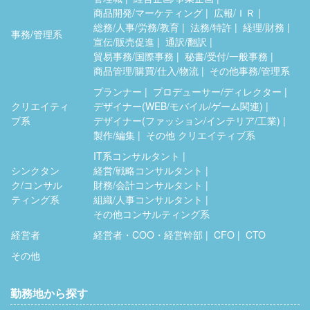
商品開発/マーケティング
広報/ＩＲ
総務/人事/労務/教育
法務/特許
経理/財務
事務/管理系
宣伝/販売促進
通訳/翻訳
貿易事務/国際事務
秘書/受付/一般事務
商品管理/購買/仕入/物流
その他事務/管理系
プランナー
プロデューサー/ディレクター
クリエイティ
デザイナー(WEB/モバイル/ゲーム関連)
ブ系
デザイナー(ファッション/インテリア/工業)
製作/編集
その他 クリエイティブ系
IT系コンサルタント
シンクタン
経営/戦略コンサルタント
ク/コンサル
財務/会計コンサルタント
ティング系
組織/人事コンサルタント
その他コンサルティング系
経営者
経営者・COO・経営幹部
CFO
CTO
その他
勤務地から探す