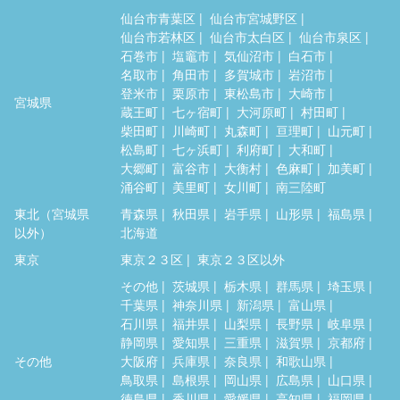
仙台市青葉区
仙台市宮城野区
仙台市若林区
仙台市太白区
仙台市泉区
石巻市
塩竈市
気仙沼市
白石市
名取市
角田市
多賀城市
岩沼市
登米市
栗原市
東松島市
大崎市
宮城県
蔵王町
七ヶ宿町
大河原町
村田町
柴田町
川崎町
丸森町
亘理町
山元町
松島町
七ヶ浜町
利府町
大和町
大郷町
富谷市
大衡村
色麻町
加美町
涌谷町
美里町
女川町
南三陸町
東北（宮城県
青森県
秋田県
岩手県
山形県
福島県
以外）
北海道
東京
東京２３区
東京２３区以外
その他
茨城県
栃木県
群馬県
埼玉県
千葉県
神奈川県
新潟県
富山県
石川県
福井県
山梨県
長野県
岐阜県
静岡県
愛知県
三重県
滋賀県
京都府
その他
大阪府
兵庫県
奈良県
和歌山県
鳥取県
島根県
岡山県
広島県
山口県
徳島県
香川県
愛媛県
高知県
福岡県