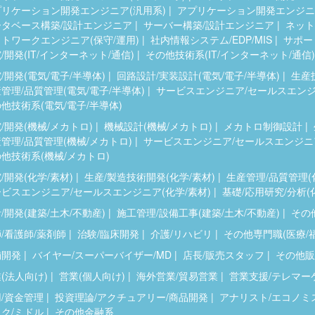
プリケーション開発エンジニア(汎用系)
アプリケーション開発エンジニア
ータベース構築/設計エンジニア
サーバー構築/設計エンジニア
ネット
トワークエンジニア(保守/運用)
社内情報システム/EDP/MIS
サポー
/開発(IT/インターネット/通信)
その他技術系(IT/インターネット/通信)
/開発(電気/電子/半導体)
回路設計/実装設計(電気/電子/半導体)
生産
管理/品質管理(電気/電子/半導体)
サービスエンジニア/セールスエンジニ
他技術系(電気/電子/半導体)
/開発(機械/メカトロ)
機械設計(機械/メカトロ)
メカトロ制御設計
管理/品質管理(機械/メカトロ)
サービスエンジニア/セールスエンジニア
他技術系(機械/メカトロ)
/開発(化学/素材)
生産/製造技術開発(化学/素材)
生産管理/品質管理(
ビスエンジニア/セールスエンジニア(化学/素材)
基礎/応用研究/分析(
/開発(建築/土木/不動産)
施工管理/設備工事(建築/土木/不動産)
その他
/看護師/薬剤師
治験/臨床開発
介護/リハビリ
その他専門職(医療/
舗開発
バイヤー/スーパーバイザー/MD
店長/販売スタッフ
その他販
(法人向け)
営業(個人向け)
海外営業/貿易営業
営業支援/テレマー
/資金管理
投資理論/アクチュアリー/商品開発
アナリスト/エコノミ
ク/ミドル
その他金融系