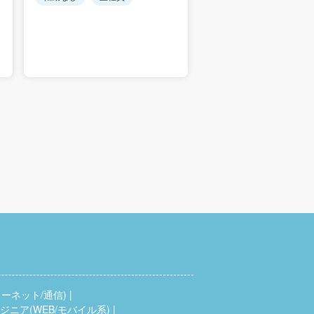
ーネット/通信)
ニア(WEB/モバイル系)