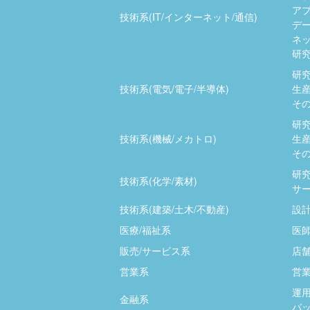
ア
技術系(IT/インターネット/通信)
デ
ネッ
研究
研究
技術系(電気/電子/半導体)
生産
その
研究
技術系(機械/メカトロ)
生産
その
研究
技術系(化学/素材)
サー
技術系(建築/土木/不動産)
設計
医療/福祉系
医師
販売/サービス系
店
営業系
営業
運用
金融系
バッ