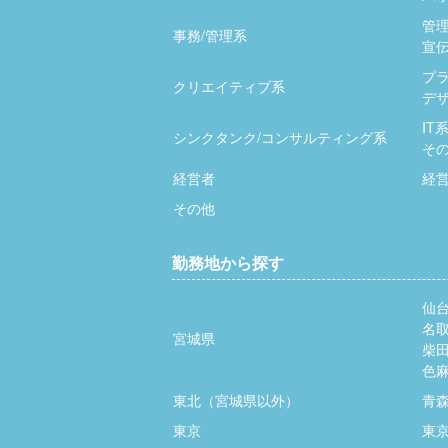
管
事務/管理系
宣伝
プ
クリエイティブ系
デザ
IT
シンクタンク/コンサルティング系
そ
経営者
経
その他
勤務地から探す
仙
名
宮城県
柴
色
東北（宮城県以外）
青
東京
東