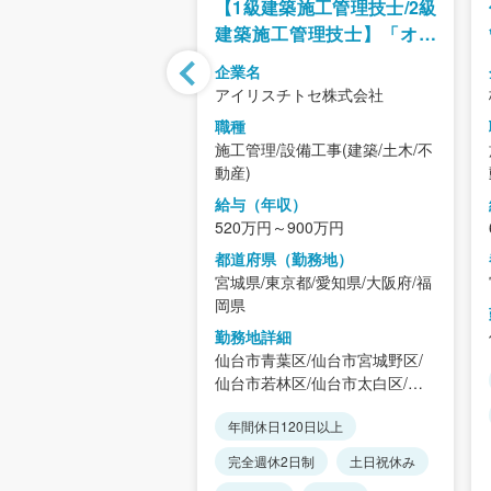
転勤無【施工管理】事
【1級建築施工管理技士/2級
中のため増員募集/社
建築施工管理技士】「オフ
与
ィス・商業施設の内装仕上
企業名
げ工事・家具設置工事」
ン株式会社
アイリスチトセ株式会社
職種
/設備工事(建築/土木/不
施工管理/設備工事(建築/土木/不
動産)
年収）
給与（年収）
～560万円
520万円～900万円
県（勤務地）
都道府県（勤務地）
宮城県/東京都/愛知県/大阪府/福
岡県
詳細
泉区
勤務地詳細
仙台市青葉区/仙台市宮城野区/
仙台市若林区/仙台市太白区/仙
台市泉区/石巻市/塩竈市/気仙沼
年間休日120日以上
市/白石市/名取市/角田市/多賀城
市/岩沼市/登米市/栗原市/東松島
完全週休2日制
土日祝休み
市/大崎市/蔵王町/七ヶ宿町/大河