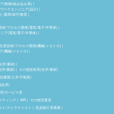
(制御/組み込み系)
ワークエンジニア(設計)
ト/運用/保守/教育
技術/プロセス開発(電気/電子/半導体)
ア(電気/電子/半導体)
生産技術/プロセス開発(機械/メカトロ)
(機械/メカトロ)
化学/素材)
化学/素材)
その他技術系(化学/素材)
(建築/土木/不動産)
福祉系)
売/サービス系
ケティング
MR
その他営業系
スト/ストラテジスト
投資銀行系業務