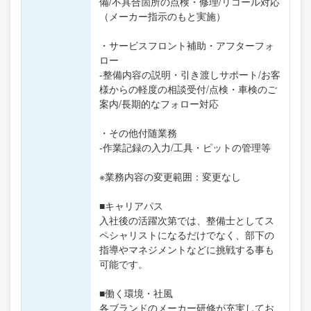
備/不具合箇所の点検・修理/リコール対応
（メーカー指示のもと実施）
・サービスフロント補助・アフターフォ
ロー
-整備内容の説明・引き渡しサポート/お客
様からの軽度の相談受付/点検・車検のご
案内/長期的なフォロー対応
・その他付随業務
-作業記録の入力/工具・ピットの管理等
※業務内容の変更範囲：変更なし
■キャリアパス
入社後の活躍次第では、整備士としてス
ペシャリストになるだけでなく、部下の
指導やマネジメントなどに挑戦する事も
可能です。
■働く環境・社風
各ブランドのメーカー研修が充実してお