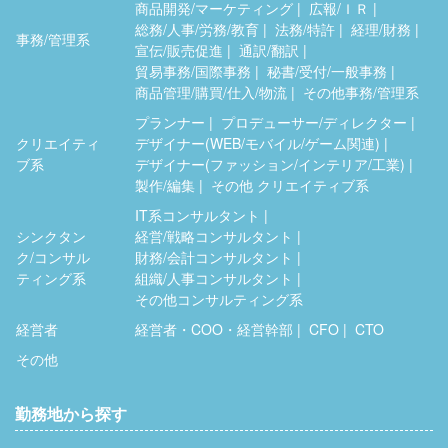
商品開発/マーケティング
広報/ＩＲ
総務/人事/労務/教育
法務/特許
経理/財務
事務/管理系
宣伝/販売促進
通訳/翻訳
貿易事務/国際事務
秘書/受付/一般事務
商品管理/購買/仕入/物流
その他事務/管理系
プランナー
プロデューサー/ディレクター
クリエイティ
デザイナー(WEB/モバイル/ゲーム関連)
ブ系
デザイナー(ファッション/インテリア/工業)
製作/編集
その他 クリエイティブ系
IT系コンサルタント
シンクタン
経営/戦略コンサルタント
ク/コンサル
財務/会計コンサルタント
ティング系
組織/人事コンサルタント
その他コンサルティング系
経営者
経営者・COO・経営幹部
CFO
CTO
その他
勤務地から探す