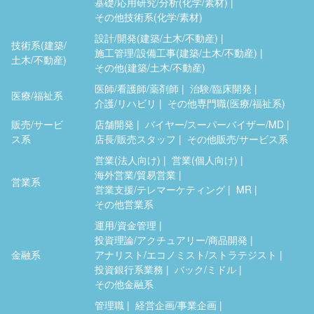
基礎/応用研究/分析(化学/素材)
その他技術系(化学/素材)
設計/開発(建築/土木/不動産)
技術系(建築/
施工管理/設備工事(建築/土木/不動産)
土木/不動産)
その他(建築/土木/不動産)
医師/看護師/薬剤師
治験/臨床開発
医療/福祉系
介護/リハビリ
その他専門職(医療/福祉系)
販売/サービ
店舗開発
バイヤー/スーパーバイザー/MD
ス系
店長/販売スタッフ
その他販売/サービス系
営業(法人向け)
営業(個人向け)
海外営業/貿易営業
営業系
営業支援/テレマーケティング
MR
その他営業系
運用/資金管理
投資理論/アクチュアリー/商品開発
金融系
アナリスト/エコノミスト/ストラテジスト
投資銀行系業務
バック/ミドル
その他金融系
管理職
経営企画/事業企画