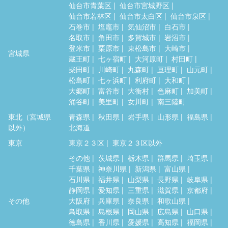
仙台市青葉区
仙台市宮城野区
仙台市若林区
仙台市太白区
仙台市泉区
石巻市
塩竈市
気仙沼市
白石市
名取市
角田市
多賀城市
岩沼市
登米市
栗原市
東松島市
大崎市
宮城県
蔵王町
七ヶ宿町
大河原町
村田町
柴田町
川崎町
丸森町
亘理町
山元町
松島町
七ヶ浜町
利府町
大和町
大郷町
富谷市
大衡村
色麻町
加美町
涌谷町
美里町
女川町
南三陸町
東北（宮城県
青森県
秋田県
岩手県
山形県
福島県
以外）
北海道
東京
東京２３区
東京２３区以外
その他
茨城県
栃木県
群馬県
埼玉県
千葉県
神奈川県
新潟県
富山県
石川県
福井県
山梨県
長野県
岐阜県
静岡県
愛知県
三重県
滋賀県
京都府
その他
大阪府
兵庫県
奈良県
和歌山県
鳥取県
島根県
岡山県
広島県
山口県
徳島県
香川県
愛媛県
高知県
福岡県