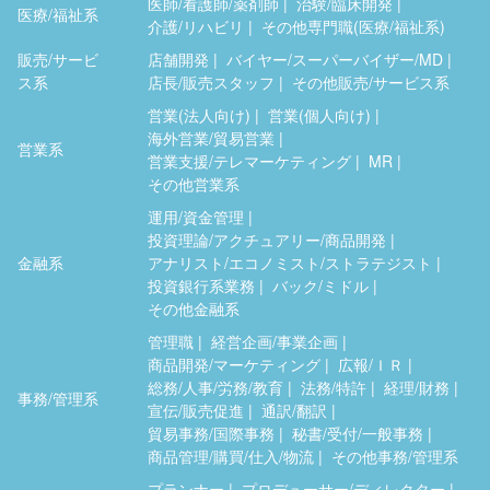
医師/看護師/薬剤師
治験/臨床開発
医療/福祉系
介護/リハビリ
その他専門職(医療/福祉系)
販売/サービ
店舗開発
バイヤー/スーパーバイザー/MD
ス系
店長/販売スタッフ
その他販売/サービス系
営業(法人向け)
営業(個人向け)
海外営業/貿易営業
営業系
営業支援/テレマーケティング
MR
その他営業系
運用/資金管理
投資理論/アクチュアリー/商品開発
金融系
アナリスト/エコノミスト/ストラテジスト
投資銀行系業務
バック/ミドル
その他金融系
管理職
経営企画/事業企画
商品開発/マーケティング
広報/ＩＲ
総務/人事/労務/教育
法務/特許
経理/財務
事務/管理系
宣伝/販売促進
通訳/翻訳
貿易事務/国際事務
秘書/受付/一般事務
商品管理/購買/仕入/物流
その他事務/管理系
プランナー
プロデューサー/ディレクター