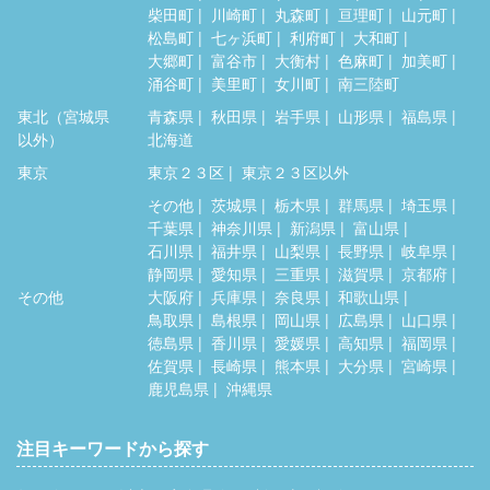
柴田町
川崎町
丸森町
亘理町
山元町
松島町
七ヶ浜町
利府町
大和町
大郷町
富谷市
大衡村
色麻町
加美町
涌谷町
美里町
女川町
南三陸町
東北（宮城県
青森県
秋田県
岩手県
山形県
福島県
以外）
北海道
東京
東京２３区
東京２３区以外
その他
茨城県
栃木県
群馬県
埼玉県
千葉県
神奈川県
新潟県
富山県
石川県
福井県
山梨県
長野県
岐阜県
静岡県
愛知県
三重県
滋賀県
京都府
その他
大阪府
兵庫県
奈良県
和歌山県
鳥取県
島根県
岡山県
広島県
山口県
徳島県
香川県
愛媛県
高知県
福岡県
佐賀県
長崎県
熊本県
大分県
宮崎県
鹿児島県
沖縄県
注目キーワードから探す