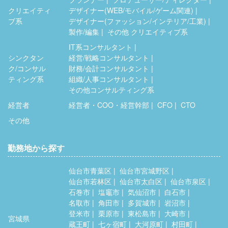
クリエイティ
デザイナー(WEB/モバイル/ゲーム関連)
ブ系
デザイナー(ファッション/インテリア/工業)
製作/編集
その他 クリエイティブ系
IT系コンサルタント
シンクタン
経営/戦略コンサルタント
ク/コンサル
財務/会計コンサルタント
ティング系
組織/人事コンサルタント
その他コンサルティング系
経営者
経営者・COO・経営幹部
CFO
CTO
その他
勤務地から探す
仙台市青葉区
仙台市宮城野区
仙台市若林区
仙台市太白区
仙台市泉区
石巻市
塩竈市
気仙沼市
白石市
名取市
角田市
多賀城市
岩沼市
登米市
栗原市
東松島市
大崎市
宮城県
蔵王町
七ヶ宿町
大河原町
村田町