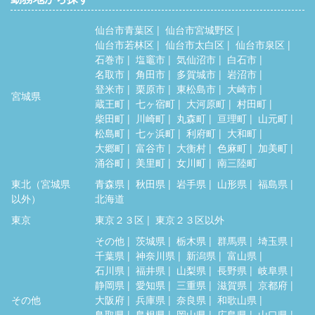
仙台市青葉区
仙台市宮城野区
仙台市若林区
仙台市太白区
仙台市泉区
石巻市
塩竈市
気仙沼市
白石市
名取市
角田市
多賀城市
岩沼市
登米市
栗原市
東松島市
大崎市
宮城県
蔵王町
七ヶ宿町
大河原町
村田町
柴田町
川崎町
丸森町
亘理町
山元町
松島町
七ヶ浜町
利府町
大和町
大郷町
富谷市
大衡村
色麻町
加美町
涌谷町
美里町
女川町
南三陸町
東北（宮城県
青森県
秋田県
岩手県
山形県
福島県
以外）
北海道
東京
東京２３区
東京２３区以外
その他
茨城県
栃木県
群馬県
埼玉県
千葉県
神奈川県
新潟県
富山県
石川県
福井県
山梨県
長野県
岐阜県
静岡県
愛知県
三重県
滋賀県
京都府
その他
大阪府
兵庫県
奈良県
和歌山県
鳥取県
島根県
岡山県
広島県
山口県