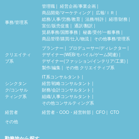
管理職
経営企画/事業企画
商品開発/マーケティング
広報/ＩＲ
総務/人事/労務/教育
法務/特許
経理/財務
事務/管理系
宣伝/販売促進
通訳/翻訳
貿易事務/国際事務
秘書/受付/一般事務
商品管理/購買/仕入/物流
その他事務/管理系
プランナー
プロデューサー/ディレクター
クリエイティ
デザイナー(WEB/モバイル/ゲーム関連)
ブ系
デザイナー(ファッション/インテリア/工業)
製作/編集
その他 クリエイティブ系
IT系コンサルタント
シンクタン
経営/戦略コンサルタント
ク/コンサル
財務/会計コンサルタント
ティング系
組織/人事コンサルタント
その他コンサルティング系
経営者
経営者・COO・経営幹部
CFO
CTO
その他
勤務地から探す