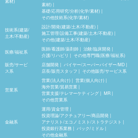
素材)
素材)
基礎/応用研究/分析(化学/素材)
その他技術系(化学/素材)
設計/開発(建築/土木/不動産)
技術系(建築/
施工管理/設備工事(建築/土木/不動産)
土木/不動産)
その他(建築/土木/不動産)
医師/看護師/薬剤師
治験/臨床開発
医療/福祉系
介護/リハビリ
その他専門職(医療/福祉系)
販売/サービ
店舗開発
バイヤー/スーパーバイザー/MD
ス系
店長/販売スタッフ
その他販売/サービス系
営業(法人向け)
営業(個人向け)
海外営業/貿易営業
営業系
営業支援/テレマーケティング
MR
その他営業系
運用/資金管理
投資理論/アクチュアリー/商品開発
金融系
アナリスト/エコノミスト/ストラテジスト
投資銀行系業務
バック/ミドル
その他金融系