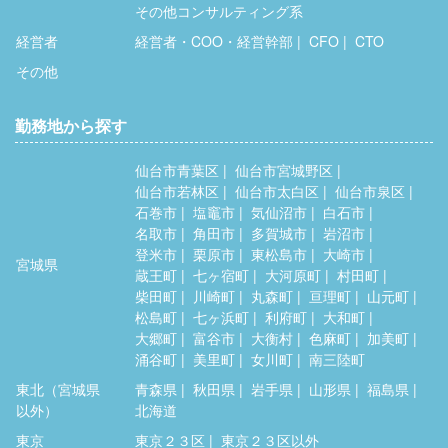
その他コンサルティング系
経営者
経営者・COO・経営幹部
CFO
CTO
その他
勤務地から探す
仙台市青葉区
仙台市宮城野区
仙台市若林区
仙台市太白区
仙台市泉区
石巻市
塩竈市
気仙沼市
白石市
名取市
角田市
多賀城市
岩沼市
登米市
栗原市
東松島市
大崎市
宮城県
蔵王町
七ヶ宿町
大河原町
村田町
柴田町
川崎町
丸森町
亘理町
山元町
松島町
七ヶ浜町
利府町
大和町
大郷町
富谷市
大衡村
色麻町
加美町
涌谷町
美里町
女川町
南三陸町
東北（宮城県
青森県
秋田県
岩手県
山形県
福島県
以外）
北海道
東京
東京２３区
東京２３区以外