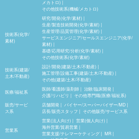
メカトロ)
その他技術系(機械/メカトロ)
研究/開発(化学/素材)
生産/製造技術開発(化学/素材)
生産管理/品質管理(化学/素材)
技術系(化学/
サービスエンジニア/セールスエンジニア(化学/
素材)
素材)
基礎/応用研究/分析(化学/素材)
その他技術系(化学/素材)
設計/開発(建築/土木/不動産)
技術系(建築/
施工管理/設備工事(建築/土木/不動産)
土木/不動産)
その他(建築/土木/不動産)
医師/看護師/薬剤師
治験/臨床開発
医療/福祉系
介護/リハビリ
その他専門職(医療/福祉系)
販売/サービ
店舗開発
バイヤー/スーパーバイザー/MD
ス系
店長/販売スタッフ
その他販売/サービス系
営業(法人向け)
営業(個人向け)
海外営業/貿易営業
営業系
営業支援/テレマーケティング
MR