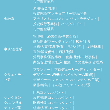
その他営業系
運用/資金管理
投資理論/アクチュアリー/商品開発
金融系
アナリスト/エコノミスト/ストラテジスト
投資銀行系業務
バック/ミドル
その他金融系
管理職
経営企画/事業企画
商品開発/マーケティング
広報/ＩＲ
総務/人事/労務/教育
法務/特許
経理/財務
事務/管理系
宣伝/販売促進
通訳/翻訳
貿易事務/国際事務
秘書/受付/一般事務
商品管理/購買/仕入/物流
その他事務/管理系
プランナー
プロデューサー/ディレクター
クリエイティ
デザイナー(WEB/モバイル/ゲーム関連)
ブ系
デザイナー(ファッション/インテリア/工業)
製作/編集
その他 クリエイティブ系
IT系コンサルタント
シンクタン
経営/戦略コンサルタント
ク/コンサル
財務/会計コンサルタント
ティング系
組織/人事コンサルタント