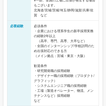
※一部、全国の工場に出張が発生する場合
もございます。
北海道/宮城/茨城/埼玉/静岡/滋賀/兵庫/佐
賀 など
必要経験
必須条件
・企業における理系学生の新卒採用実務
の経験2年以上
（高卒、専門、高専、大卒など）
・全国のインターンシップ/学校訪問のた
め出張対応のできる方
（メイン拠点：宮城・東京・大阪）
歓迎条件
・研究開発職の採用経験
・デザイナー職の採用経験（プロダクト/
グラフィック）
・システムエンジニア職の採用経験
・工場（製造オペレーター、物流、メン
テナンスなど）採用経験
など