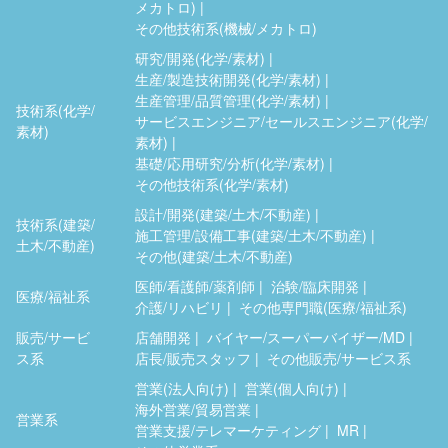
メカトロ)
その他技術系(機械/メカトロ)
研究/開発(化学/素材)
生産/製造技術開発(化学/素材)
生産管理/品質管理(化学/素材)
技術系(化学/
サービスエンジニア/セールスエンジニア(化学/
素材)
素材)
基礎/応用研究/分析(化学/素材)
その他技術系(化学/素材)
設計/開発(建築/土木/不動産)
技術系(建築/
施工管理/設備工事(建築/土木/不動産)
土木/不動産)
その他(建築/土木/不動産)
医師/看護師/薬剤師
治験/臨床開発
医療/福祉系
介護/リハビリ
その他専門職(医療/福祉系)
販売/サービ
店舗開発
バイヤー/スーパーバイザー/MD
ス系
店長/販売スタッフ
その他販売/サービス系
営業(法人向け)
営業(個人向け)
海外営業/貿易営業
営業系
営業支援/テレマーケティング
MR