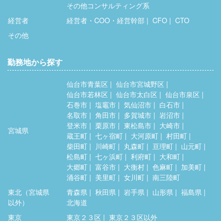
その他コンサルティング系
経営者
経営者・COO・経営幹部
CFO
CTO
その他
勤務地から探す
仙台市青葉区
仙台市宮城野区
仙台市若林区
仙台市太白区
仙台市泉区
石巻市
塩竈市
気仙沼市
白石市
名取市
角田市
多賀城市
岩沼市
登米市
栗原市
東松島市
大崎市
宮城県
蔵王町
七ヶ宿町
大河原町
村田町
柴田町
川崎町
丸森町
亘理町
山元町
松島町
七ヶ浜町
利府町
大和町
大郷町
富谷市
大衡村
色麻町
加美町
涌谷町
美里町
女川町
南三陸町
東北（宮城県
青森県
秋田県
岩手県
山形県
福島県
以外）
北海道
東京
東京２３区
東京２３区以外