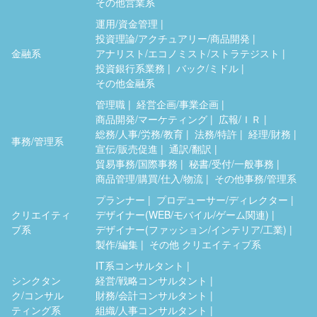
その他営業系
運用/資金管理
投資理論/アクチュアリー/商品開発
金融系
アナリスト/エコノミスト/ストラテジスト
投資銀行系業務
バック/ミドル
その他金融系
管理職
経営企画/事業企画
商品開発/マーケティング
広報/ＩＲ
総務/人事/労務/教育
法務/特許
経理/財務
事務/管理系
宣伝/販売促進
通訳/翻訳
貿易事務/国際事務
秘書/受付/一般事務
商品管理/購買/仕入/物流
その他事務/管理系
プランナー
プロデューサー/ディレクター
クリエイティ
デザイナー(WEB/モバイル/ゲーム関連)
ブ系
デザイナー(ファッション/インテリア/工業)
製作/編集
その他 クリエイティブ系
IT系コンサルタント
シンクタン
経営/戦略コンサルタント
ク/コンサル
財務/会計コンサルタント
ティング系
組織/人事コンサルタント