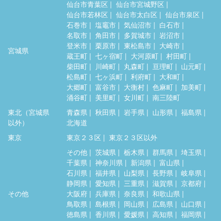
仙台市青葉区
仙台市宮城野区
仙台市若林区
仙台市太白区
仙台市泉区
石巻市
塩竈市
気仙沼市
白石市
名取市
角田市
多賀城市
岩沼市
登米市
栗原市
東松島市
大崎市
宮城県
蔵王町
七ヶ宿町
大河原町
村田町
柴田町
川崎町
丸森町
亘理町
山元町
松島町
七ヶ浜町
利府町
大和町
大郷町
富谷市
大衡村
色麻町
加美町
涌谷町
美里町
女川町
南三陸町
東北（宮城県
青森県
秋田県
岩手県
山形県
福島県
以外）
北海道
東京
東京２３区
東京２３区以外
その他
茨城県
栃木県
群馬県
埼玉県
千葉県
神奈川県
新潟県
富山県
石川県
福井県
山梨県
長野県
岐阜県
静岡県
愛知県
三重県
滋賀県
京都府
その他
大阪府
兵庫県
奈良県
和歌山県
鳥取県
島根県
岡山県
広島県
山口県
徳島県
香川県
愛媛県
高知県
福岡県