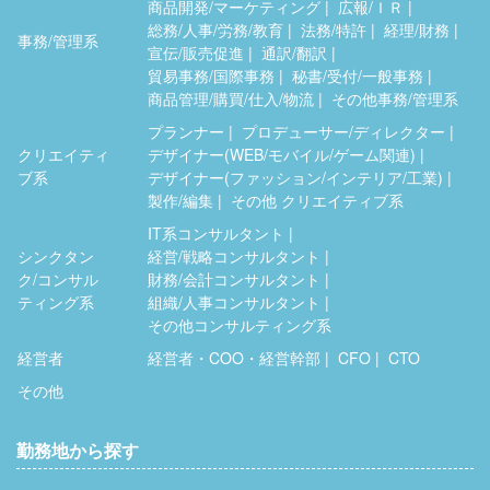
商品開発/マーケティング
広報/ＩＲ
総務/人事/労務/教育
法務/特許
経理/財務
事務/管理系
宣伝/販売促進
通訳/翻訳
貿易事務/国際事務
秘書/受付/一般事務
商品管理/購買/仕入/物流
その他事務/管理系
プランナー
プロデューサー/ディレクター
クリエイティ
デザイナー(WEB/モバイル/ゲーム関連)
ブ系
デザイナー(ファッション/インテリア/工業)
製作/編集
その他 クリエイティブ系
IT系コンサルタント
シンクタン
経営/戦略コンサルタント
ク/コンサル
財務/会計コンサルタント
ティング系
組織/人事コンサルタント
その他コンサルティング系
経営者
経営者・COO・経営幹部
CFO
CTO
その他
勤務地から探す