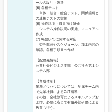
ールの設計・製造
(5) 各種テスト
単体・結合・総合テスト、関係箇所と
の連携テストの実施
(6) 操作説明・職員向け研修
システム操作説明の実施、マニュアル
作成
(7) 帳票BPOに関する対応
委託範囲やスケジュール、加工内容の
確認。各種手順書の作成
【配属先情報】
公共社会ビジネス本部 公共社会第１シ
ステム部
【育成体制】
業務ノウハウについては、配属チーム内
で先輩社員によるOJT指導
その他、全社教育によるスキルアップお
よび、必要に応じて有償外部研修による
教育も行う。