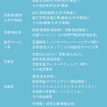
基礎/応用研究/分析(化学/素材)
その他技術系(化学/素材)
設計/開発(建築/土木/不動産)
技術系(建築/
施工管理/設備工事(建築/土木/不動産)
土木/不動産)
その他(建築/土木/不動産)
医師/看護師/薬剤師
治験/臨床開発
医療/福祉系
介護/リハビリ
その他専門職(医療/福祉系)
販売/サービ
店舗開発
バイヤー/スーパーバイザー/MD
ス系
店長/販売スタッフ
その他販売/サービス系
営業(法人向け)
営業(個人向け)
海外営業/貿易営業
営業系
営業支援/テレマーケティング
MR
その他営業系
運用/資金管理
投資理論/アクチュアリー/商品開発
金融系
アナリスト/エコノミスト/ストラテジスト
投資銀行系業務
バック/ミドル
その他金融系
管理職
経営企画/事業企画