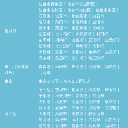
仙台市青葉区
仙台市宮城野区
仙台市若林区
仙台市太白区
仙台市泉区
石巻市
塩竈市
気仙沼市
白石市
名取市
角田市
多賀城市
岩沼市
登米市
栗原市
東松島市
大崎市
宮城県
蔵王町
七ヶ宿町
大河原町
村田町
柴田町
川崎町
丸森町
亘理町
山元町
松島町
七ヶ浜町
利府町
大和町
大郷町
富谷市
大衡村
色麻町
加美町
涌谷町
美里町
女川町
南三陸町
東北（宮城県
青森県
秋田県
岩手県
山形県
福島県
以外）
北海道
東京
東京２３区
東京２３区以外
その他
茨城県
栃木県
群馬県
埼玉県
千葉県
神奈川県
新潟県
富山県
石川県
福井県
山梨県
長野県
岐阜県
静岡県
愛知県
三重県
滋賀県
京都府
その他
大阪府
兵庫県
奈良県
和歌山県
鳥取県
島根県
岡山県
広島県
山口県
徳島県
香川県
愛媛県
高知県
福岡県