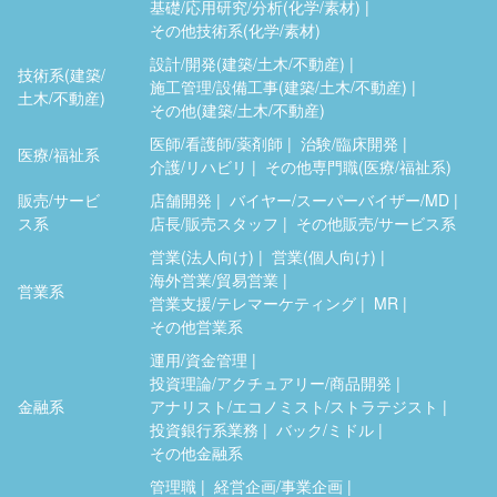
基礎/応用研究/分析(化学/素材)
その他技術系(化学/素材)
設計/開発(建築/土木/不動産)
技術系(建築/
施工管理/設備工事(建築/土木/不動産)
土木/不動産)
その他(建築/土木/不動産)
医師/看護師/薬剤師
治験/臨床開発
医療/福祉系
介護/リハビリ
その他専門職(医療/福祉系)
販売/サービ
店舗開発
バイヤー/スーパーバイザー/MD
ス系
店長/販売スタッフ
その他販売/サービス系
営業(法人向け)
営業(個人向け)
海外営業/貿易営業
営業系
営業支援/テレマーケティング
MR
その他営業系
運用/資金管理
投資理論/アクチュアリー/商品開発
金融系
アナリスト/エコノミスト/ストラテジスト
投資銀行系業務
バック/ミドル
その他金融系
管理職
経営企画/事業企画