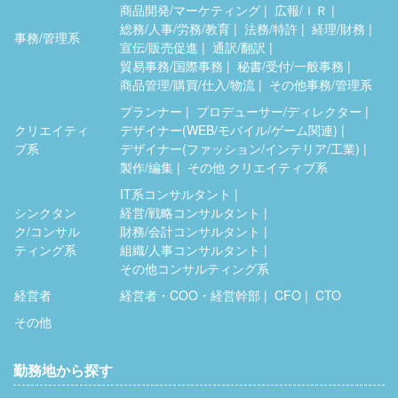
商品開発/マーケティング
広報/ＩＲ
総務/人事/労務/教育
法務/特許
経理/財務
事務/管理系
宣伝/販売促進
通訳/翻訳
貿易事務/国際事務
秘書/受付/一般事務
商品管理/購買/仕入/物流
その他事務/管理系
プランナー
プロデューサー/ディレクター
クリエイティ
デザイナー(WEB/モバイル/ゲーム関連)
ブ系
デザイナー(ファッション/インテリア/工業)
製作/編集
その他 クリエイティブ系
IT系コンサルタント
シンクタン
経営/戦略コンサルタント
ク/コンサル
財務/会計コンサルタント
ティング系
組織/人事コンサルタント
その他コンサルティング系
経営者
経営者・COO・経営幹部
CFO
CTO
その他
勤務地から探す