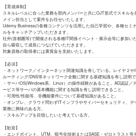
【育成体制】
スキルレベルに合った業務を部内メンバーと共にOJT形式でスキルを
メイン担当として案件をお任せいたします。
Udemy Businessの各種コンテンツを活用した自己学習や、各種
ルをキャッチアップいただきます。
社外(首都圏等)で開催される各種IT関係イベント・展示会等に参加い
自ら吸収して成長につなげていただきます。
対象資格の取得者には褒賞金を支給いたします。
【必須】
・ネットワーク／インターネット関連知識を有している。レイヤ２やIP
ルーティング/DNS等ネットワーク全般に関する基礎知識を有し説明
・サーバOS(Windows系、Linux）の操作経験があること。AD認
ービス等サーバの基本機能に関する知識を有し説明できること。
・可用性/性能等、非機能要件について基礎知識があること。
・オンプレ、クラウド問わずITインフラやサイバーセキュリティ、デ
業務に興味のある方。
・スキルアップを目指したいと考えている方。
【歓迎】
・エンドポイント、UTM、暗号化技術またはSASE・ゼロトラスト