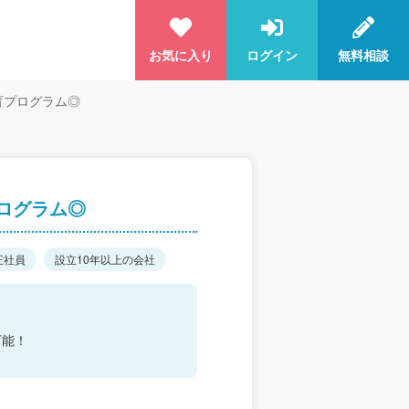
お気に入り
ログイン
無料相談
育プログラム◎
ログラム◎
正社員
設立10年以上の会社
可能！