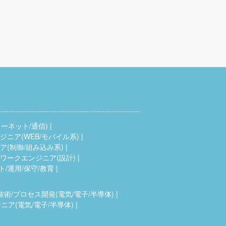
ーネット/通信)
ニア(WEB/モバイル系)
(制御/組み込み系)
ワークエンジニア(設計)
ト/運用/保守/教育
技術/プロセス開発(電気/電子/半導体)
ア(電気/電子/半導体)