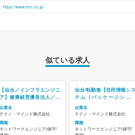
https://www.tmc.co.jp/
似ている求人
【仙台／インフラエンジニ
仙台/転勤無【住民情報シ
ア】健康経営優良法人／福
テム（パッケージシス
利厚生◎／教育プログラム
ム）の運用・保守】健康
企業名
企業名
◎
営優良法人／福利厚生◎
テクノ・マインド株式会社
テクノ・マインド株式会社
教育プログラム◎
職種
職種
ネットワークエンジニア(保守/
ネットワークエンジニア(保守/
運用)
運用)