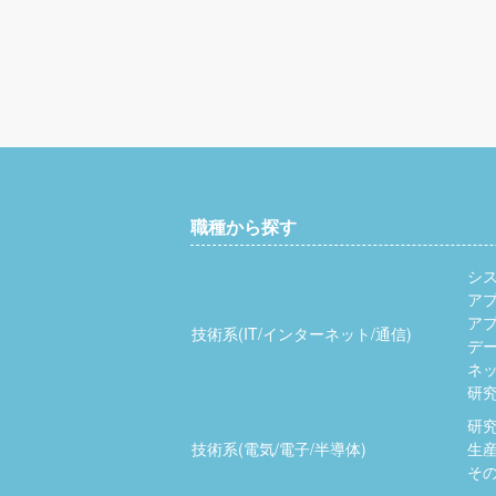
職種から探す
シ
ア
ア
技術系(IT/インターネット/通信)
デ
ネッ
研究
研究
技術系(電気/電子/半導体)
生産
その