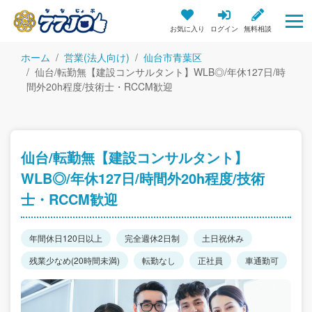
お気に入り
ログイン
無料相談
ホーム
営業(法人向け)
仙台市青葉区
仙台/転勤無【建設コンサルタント】WLB◎/年休127日/時
間外20h程度/技術士・RCCM歓迎
仙台/転勤無【建設コンサルタント】
WLB◎/年休127日/時間外20h程度/技術
士・RCCM歓迎
年間休日120日以上
完全週休2日制
土日祝休み
残業少なめ(20時間未満)
転勤なし
正社員
車通勤可