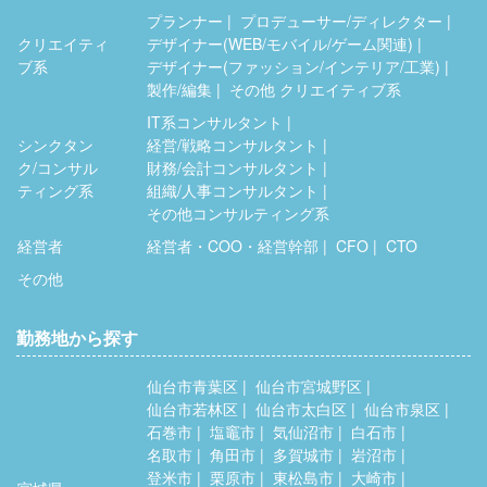
プランナー
プロデューサー/ディレクター
クリエイティ
デザイナー(WEB/モバイル/ゲーム関連)
ブ系
デザイナー(ファッション/インテリア/工業)
製作/編集
その他 クリエイティブ系
IT系コンサルタント
シンクタン
経営/戦略コンサルタント
ク/コンサル
財務/会計コンサルタント
ティング系
組織/人事コンサルタント
その他コンサルティング系
経営者
経営者・COO・経営幹部
CFO
CTO
その他
勤務地から探す
仙台市青葉区
仙台市宮城野区
仙台市若林区
仙台市太白区
仙台市泉区
石巻市
塩竈市
気仙沼市
白石市
名取市
角田市
多賀城市
岩沼市
登米市
栗原市
東松島市
大崎市