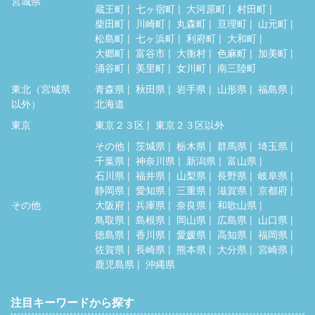
宮城県
蔵王町
七ヶ宿町
大河原町
村田町
柴田町
川崎町
丸森町
亘理町
山元町
松島町
七ヶ浜町
利府町
大和町
大郷町
富谷市
大衡村
色麻町
加美町
涌谷町
美里町
女川町
南三陸町
東北（宮城県
青森県
秋田県
岩手県
山形県
福島県
以外）
北海道
東京
東京２３区
東京２３区以外
その他
茨城県
栃木県
群馬県
埼玉県
千葉県
神奈川県
新潟県
富山県
石川県
福井県
山梨県
長野県
岐阜県
静岡県
愛知県
三重県
滋賀県
京都府
その他
大阪府
兵庫県
奈良県
和歌山県
鳥取県
島根県
岡山県
広島県
山口県
徳島県
香川県
愛媛県
高知県
福岡県
佐賀県
長崎県
熊本県
大分県
宮崎県
鹿児島県
沖縄県
注目キーワードから探す