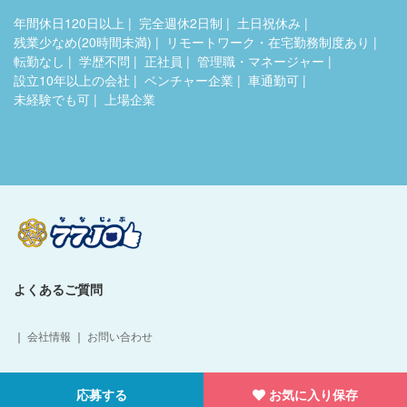
年間休日120日以上
完全週休2日制
土日祝休み
残業少なめ(20時間未満)
リモートワーク・在宅勤務制度あり
転勤なし
学歴不問
正社員
管理職・マネージャー
設立10年以上の会社
ベンチャー企業
車通勤可
未経験でも可
上場企業
よくあるご質問
｜
会社情報
｜
お問い合わせ
Copyright © 77HumanDesign Co.,Ltd. All Rights Reserved.
応募する
お気に入り保存