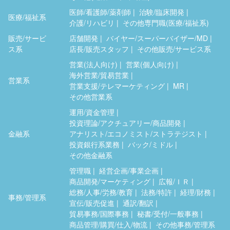
医師/看護師/薬剤師
治験/臨床開発
医療/福祉系
介護/リハビリ
その他専門職(医療/福祉系)
販売/サービ
店舗開発
バイヤー/スーパーバイザー/MD
ス系
店長/販売スタッフ
その他販売/サービス系
営業(法人向け)
営業(個人向け)
海外営業/貿易営業
営業系
営業支援/テレマーケティング
MR
その他営業系
運用/資金管理
投資理論/アクチュアリー/商品開発
金融系
アナリスト/エコノミスト/ストラテジスト
投資銀行系業務
バック/ミドル
その他金融系
管理職
経営企画/事業企画
商品開発/マーケティング
広報/ＩＲ
総務/人事/労務/教育
法務/特許
経理/財務
事務/管理系
宣伝/販売促進
通訳/翻訳
貿易事務/国際事務
秘書/受付/一般事務
商品管理/購買/仕入/物流
その他事務/管理系