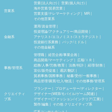
営業(法人向け)
営業(個人向け)
海外営業/貿易営業
営業系
営業支援/テレマーケティング
MR
その他営業系
運用/資金管理
投資理論/アクチュアリー/商品開発
金融系
アナリスト/エコノミスト/ストラテジスト
投資銀行系業務
バック/ミドル
その他金融系
管理職
経営企画/事業企画
商品開発/マーケティング
広報/ＩＲ
総務/人事/労務/教育
法務/特許
経理/財務
事務/管理系
宣伝/販売促進
通訳/翻訳
貿易事務/国際事務
秘書/受付/一般事務
商品管理/購買/仕入/物流
その他事務/管理系
プランナー
プロデューサー/ディレクター
クリエイティ
デザイナー(WEB/モバイル/ゲーム関連)
ブ系
デザイナー(ファッション/インテリア/工業)
製作/編集
その他 クリエイティブ系
IT系コンサルタント