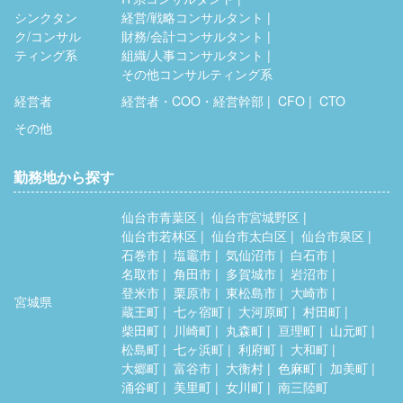
シンクタン
経営/戦略コンサルタント
ク/コンサル
財務/会計コンサルタント
ティング系
組織/人事コンサルタント
その他コンサルティング系
経営者
経営者・COO・経営幹部
CFO
CTO
その他
勤務地から探す
仙台市青葉区
仙台市宮城野区
仙台市若林区
仙台市太白区
仙台市泉区
石巻市
塩竈市
気仙沼市
白石市
名取市
角田市
多賀城市
岩沼市
登米市
栗原市
東松島市
大崎市
宮城県
蔵王町
七ヶ宿町
大河原町
村田町
柴田町
川崎町
丸森町
亘理町
山元町
松島町
七ヶ浜町
利府町
大和町
大郷町
富谷市
大衡村
色麻町
加美町
涌谷町
美里町
女川町
南三陸町