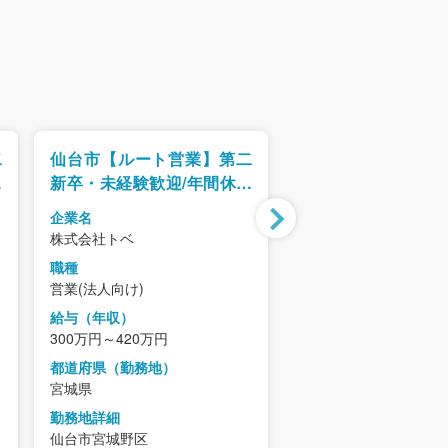
二
仙台市【ルート営業】第二
仙台/転勤無【地方
日
新卒・未経験歓迎/年間休日
向けシステム営業
ル
120日以上/既存中心・ノル
生◎/教育プログラ
企業名
企業名
マなし
株式会社トベ
テクノ・マインド株式
職種
職種
営業(法人向け)
営業(法人向け)
給与（年収）
給与（年収）
300万円～420万円
581万円～682万円
都道府県（勤務地）
都道府県（勤務地）
宮城県
宮城県
勤務地詳細
勤務地詳細
仙台市宮城野区
仙台市宮城野区