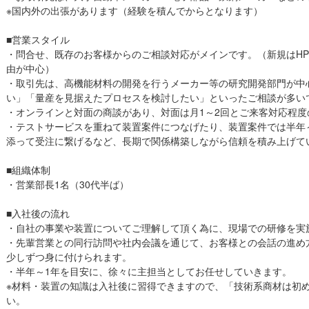
※国内外の出張があります（経験を積んでからとなります）
■営業スタイル
・問合せ、既存のお客様からのご相談対応がメインです。（新規はH
由が中心）
・取引先は、高機能材料の開発を行うメーカー等の研究開発部門が中
い」「量産を見据えたプロセスを検討したい」といったご相談が多い
・オンラインと対面の商談があり、対面は月1～2回とご来客対応程度
・テストサービスを重ねて装置案件につなげたり、装置案件では半年
添って受注に繋げるなど、長期で関係構築しながら信頼を積み上げて
■組織体制
・営業部長1名（30代半ば）
■入社後の流れ
・自社の事業や装置についてご理解して頂く為に、現場での研修を実
・先輩営業との同行訪問や社内会議を通じて、お客様との会話の進め
少しずつ身に付けられます。
・半年～1年を目安に、徐々に主担当としてお任せしていきます。
※材料・装置の知識は入社後に習得できますので、「技術系商材は初
い。