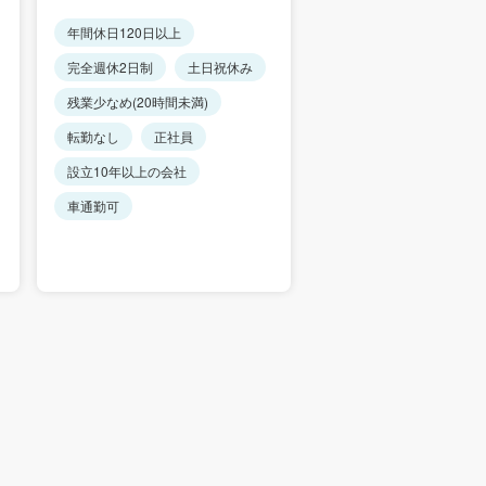
年間休日120日以上
年間休日120日以上
完全週休2日制
土日祝休み
完全週休2日制
土日
残業少なめ(20時間未満)
リモートワーク・在宅勤
あり
転勤なし
正社員
転勤なし
正社員
設立10年以上の会社
設立10年以上の会社
車通勤可