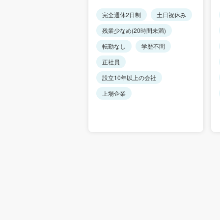
休2日制
土日祝休み
完全週休2日制
土日祝休み
め(20時間未満)
残業少なめ(20時間未満)
し
学歴不問
転勤なし
学歴不問
正社員
0年以上の会社
設立10年以上の会社
可
上場企業
上場企業