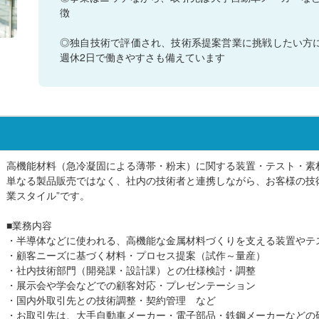
徴
◎独自技術で評価され、技術系提案営業に挑戦したい方に
週休2日で働きやすさも備えています
高機能材料（急冷凝固による薄帯・粉末）に関する装置・テスト・素
単なる製品販売ではなく、社内の技術者と連携しながら、お客様の技
業スタイル”です。
■業務内容
・半導体などに使われる、高機能な金属材料づくりを支える装置やテ
・顧客ニーズに基づく材料・プロセス提案（試作～量産）
・社内技術部門（開発課・設計課）との仕様検討・調整
・展示会や学会などでの顧客対応・プレゼンテーション
・国内外取引先との技術調整・契約管理 など
・お取引先は、大手自動車メーカー・電子部品・鉄鋼メーカーなどの