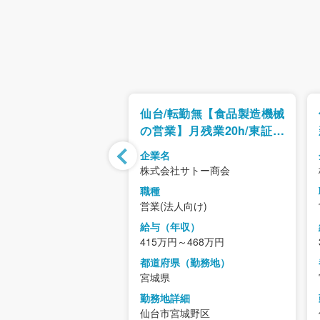
転勤無【製パン技術支
仙台/転勤無【食品製造機械
証スタンダード上場/
の営業】月残業20h/東証ス
アイディアが「カタ
タンダード上場
企業名
なり、お客様の事業
社サトー商会
株式会社サトー商会
らサポート
職種
人向け)
営業(法人向け)
年収）
給与（年収）
～423万円
415万円～468万円
県（勤務地）
都道府県（勤務地）
宮城県
詳細
勤務地詳細
宮城野区
仙台市宮城野区