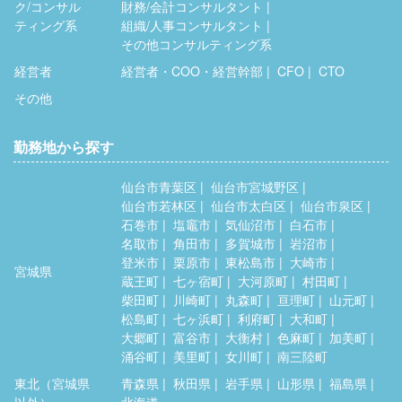
ク/コンサル
財務/会計コンサルタント
ティング系
組織/人事コンサルタント
その他コンサルティング系
経営者
経営者・COO・経営幹部
CFO
CTO
その他
勤務地から探す
仙台市青葉区
仙台市宮城野区
仙台市若林区
仙台市太白区
仙台市泉区
石巻市
塩竈市
気仙沼市
白石市
名取市
角田市
多賀城市
岩沼市
登米市
栗原市
東松島市
大崎市
宮城県
蔵王町
七ヶ宿町
大河原町
村田町
柴田町
川崎町
丸森町
亘理町
山元町
松島町
七ヶ浜町
利府町
大和町
大郷町
富谷市
大衡村
色麻町
加美町
涌谷町
美里町
女川町
南三陸町
東北（宮城県
青森県
秋田県
岩手県
山形県
福島県