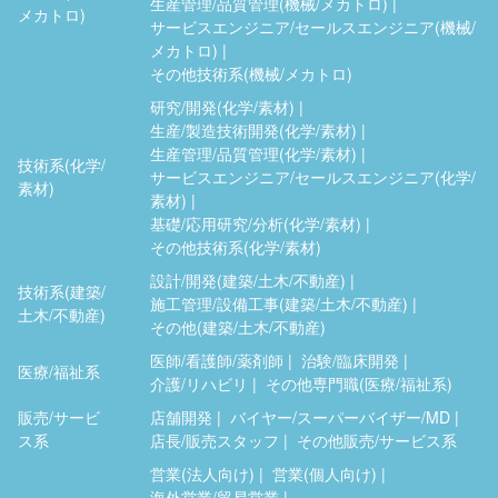
生産管理/品質管理(機械/メカトロ)
メカトロ)
サービスエンジニア/セールスエンジニア(機械/
メカトロ)
その他技術系(機械/メカトロ)
研究/開発(化学/素材)
生産/製造技術開発(化学/素材)
生産管理/品質管理(化学/素材)
技術系(化学/
サービスエンジニア/セールスエンジニア(化学/
素材)
素材)
基礎/応用研究/分析(化学/素材)
その他技術系(化学/素材)
設計/開発(建築/土木/不動産)
技術系(建築/
施工管理/設備工事(建築/土木/不動産)
土木/不動産)
その他(建築/土木/不動産)
医師/看護師/薬剤師
治験/臨床開発
医療/福祉系
介護/リハビリ
その他専門職(医療/福祉系)
販売/サービ
店舗開発
バイヤー/スーパーバイザー/MD
ス系
店長/販売スタッフ
その他販売/サービス系
営業(法人向け)
営業(個人向け)
海外営業/貿易営業