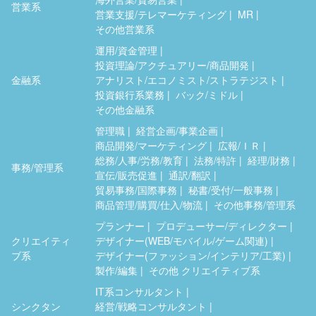
営業系
営業支援/テレマーケティング
MR
その他営業系
運用/資金管理
投資理論/アクチュアリー/商品開発
金融系
アナリスト/エコノミスト/ストラテジスト
投資銀行系業務
バック/ミドル
その他金融系
管理職
経営企画/事業企画
商品開発/マーケティング
広報/ＩＲ
総務/人事/労務/教育
法務/特許
経理/財務
事務/管理系
宣伝/販売促進
通訳/翻訳
貿易事務/国際事務
秘書/受付/一般事務
商品管理/購買/仕入/物流
その他事務/管理系
プランナー
プロデューサー/ディレクター
クリエイティ
デザイナー(WEB/モバイル/ゲーム関連)
ブ系
デザイナー(ファッション/インテリア/工業)
製作/編集
その他 クリエイティブ系
IT系コンサルタント
シンクタン
経営/戦略コンサルタント