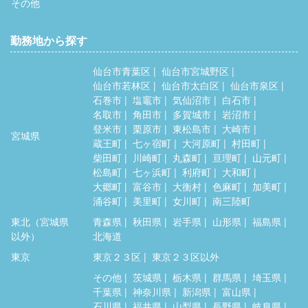
その他
勤務地から探す
仙台市青葉区
仙台市宮城野区
仙台市若林区
仙台市太白区
仙台市泉区
石巻市
塩竈市
気仙沼市
白石市
名取市
角田市
多賀城市
岩沼市
登米市
栗原市
東松島市
大崎市
宮城県
蔵王町
七ヶ宿町
大河原町
村田町
柴田町
川崎町
丸森町
亘理町
山元町
松島町
七ヶ浜町
利府町
大和町
大郷町
富谷市
大衡村
色麻町
加美町
涌谷町
美里町
女川町
南三陸町
東北（宮城県
青森県
秋田県
岩手県
山形県
福島県
以外）
北海道
東京
東京２３区
東京２３区以外
その他
茨城県
栃木県
群馬県
埼玉県
千葉県
神奈川県
新潟県
富山県
石川県
福井県
山梨県
長野県
岐阜県