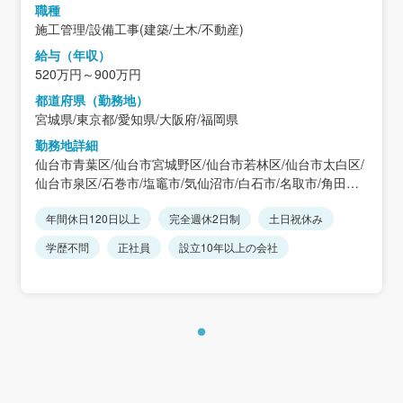
職種
施工管理/設備工事(建築/土木/不動産)
給与（年収）
520万円～900万円
都道府県（勤務地）
宮城県/東京都/愛知県/大阪府/福岡県
勤務地詳細
仙台市青葉区/仙台市宮城野区/仙台市若林区/仙台市太白区/
仙台市泉区/石巻市/塩竈市/気仙沼市/白石市/名取市/角田市/
多賀城市/岩沼市/登米市/栗原市/東松島市/大崎市/蔵王町/七
年間休日120日以上
完全週休2日制
土日祝休み
ヶ宿町/大河原町/村田町/柴田町/川崎町/丸森町/亘理町/山元
町/松島町/七ヶ浜町/利府町/大和町/大郷町/富谷市/大衡村/色
学歴不問
正社員
設立10年以上の会社
麻町/加美町/涌谷町/美里町/女川町/南三陸町/東京２３区/愛
知県/大阪府/福岡県