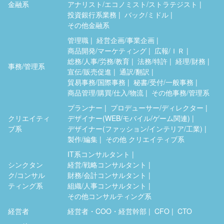
金融系
アナリスト/エコノミスト/ストラテジスト
投資銀行系業務
バック/ミドル
その他金融系
管理職
経営企画/事業企画
商品開発/マーケティング
広報/ＩＲ
総務/人事/労務/教育
法務/特許
経理/財務
事務/管理系
宣伝/販売促進
通訳/翻訳
貿易事務/国際事務
秘書/受付/一般事務
商品管理/購買/仕入/物流
その他事務/管理系
プランナー
プロデューサー/ディレクター
クリエイティ
デザイナー(WEB/モバイル/ゲーム関連)
ブ系
デザイナー(ファッション/インテリア/工業)
製作/編集
その他 クリエイティブ系
IT系コンサルタント
シンクタン
経営/戦略コンサルタント
ク/コンサル
財務/会計コンサルタント
ティング系
組織/人事コンサルタント
その他コンサルティング系
経営者
経営者・COO・経営幹部
CFO
CTO