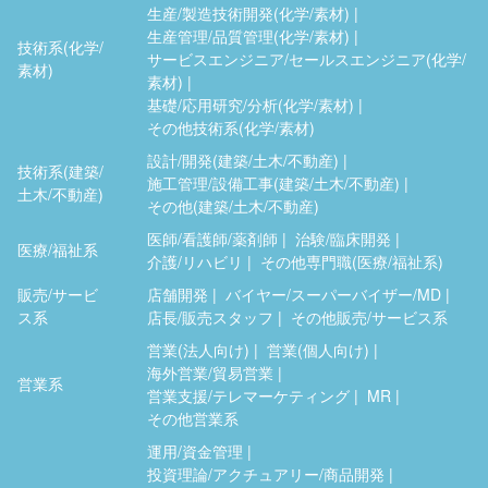
生産/製造技術開発(化学/素材)
生産管理/品質管理(化学/素材)
技術系(化学/
サービスエンジニア/セールスエンジニア(化学/
素材)
素材)
基礎/応用研究/分析(化学/素材)
その他技術系(化学/素材)
設計/開発(建築/土木/不動産)
技術系(建築/
施工管理/設備工事(建築/土木/不動産)
土木/不動産)
その他(建築/土木/不動産)
医師/看護師/薬剤師
治験/臨床開発
医療/福祉系
介護/リハビリ
その他専門職(医療/福祉系)
販売/サービ
店舗開発
バイヤー/スーパーバイザー/MD
ス系
店長/販売スタッフ
その他販売/サービス系
営業(法人向け)
営業(個人向け)
海外営業/貿易営業
営業系
営業支援/テレマーケティング
MR
その他営業系
運用/資金管理
投資理論/アクチュアリー/商品開発