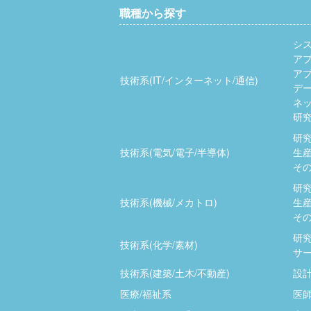
職種から探す
シ
ア
ア
技術系(IT/インターネット/通信)
デ
ネッ
研究
研究
技術系(電気/電子/半導体)
生産
その
研究
技術系(機械/メカトロ)
生産
その
研究
技術系(化学/素材)
サー
技術系(建築/土木/不動産)
設計
医療/福祉系
医師