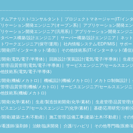
ステムアナリスト/コンサルタント
プロジェクトマネージャー(IT/インタ
プリケーション開発エンジニア(オープン系)
アプリケーション開発エンジ
プリケーション開発エンジニア(汎用系)
アプリケーション開発エンジニア
ータベース構築/設計エンジニア
サーバー構築/設計エンジニア
ネット
トワークエンジニア(保守/運用)
社内情報システム/EDP/MIS
サポー
/開発(IT/インターネット/通信)
その他技術系(IT/インターネット/通信)
/開発(電気/電子/半導体)
回路設計/実装設計(電気/電子/半導体)
生産
管理/品質管理(電気/電子/半導体)
サービスエンジニア/セールスエンジニ
他技術系(電気/電子/半導体)
/開発(機械/メカトロ)
機械設計(機械/メカトロ)
メカトロ制御設計
管理/品質管理(機械/メカトロ)
サービスエンジニア/セールスエンジニア
他技術系(機械/メカトロ)
/開発(化学/素材)
生産/製造技術開発(化学/素材)
生産管理/品質管理(
ビスエンジニア/セールスエンジニア(化学/素材)
基礎/応用研究/分析(
/開発(建築/土木/不動産)
施工管理/設備工事(建築/土木/不動産)
その他
/看護師/薬剤師
治験/臨床開発
介護/リハビリ
その他専門職(医療/