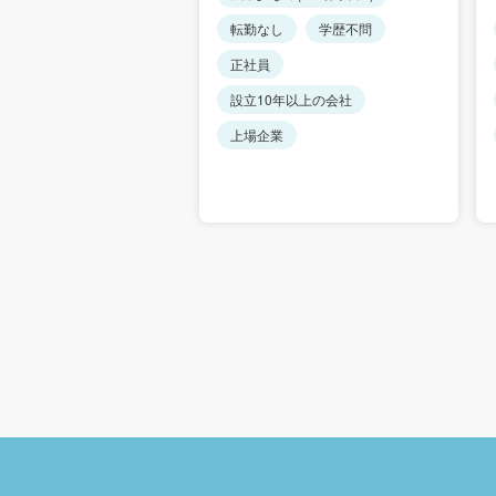
し
学歴不問
転勤なし
学歴不問
正社員
0年以上の会社
設立10年以上の会社
可
上場企業
上場企業