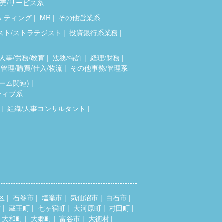
売/サービス系
ケティング
MR
その他営業系
スト/ストラテジスト
投資銀行系業務
人事/労務/教育
法務/特許
経理/財務
管理/購買/仕入/物流
その他事務/管理系
ゲーム関連)
ティブ系
組織/人事コンサルタント
区
石巻市
塩竈市
気仙沼市
白石市
市
蔵王町
七ヶ宿町
大河原町
村田町
大和町
大郷町
富谷市
大衡村