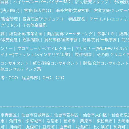
舗開発
バイヤー/スーパーバイザー/MD
店長/販売スタッフ
その他販
(法人向け)
営業(個人向け)
海外営業/貿易営業
営業支援/テレマー
/資金管理
投資理論/アクチュアリー/商品開発
アナリスト/エコノミ
ク/ミドル
その他金融系
理職
経営企画/事業企画
商品開発/マーケティング
広報/ＩＲ
総務/
/販売促進
通訳/翻訳
貿易事務/国際事務
秘書/受付/一般事務
商品
ランナー
プロデューサー/ディレクター
デザイナー(WEB/モバイル/
イナー(ファッション/インテリア/工業)
製作/編集
その他 クリエイ
系コンサルタント
経営/戦略コンサルタント
財務/会計コンサルタント
の他コンサルティング系
営者・COO・経営幹部
CFO
CTO
台市青葉区
仙台市宮城野区
仙台市若林区
仙台市太白区
仙台市泉
取市
角田市
多賀城市
岩沼市
登米市
栗原市
東松島市
大崎
田町
川崎町
丸森町
亘理町
山元町
松島町
七ヶ浜町
利府町