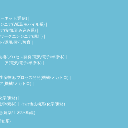
ーネット/通信)
ニア(WEB/モバイル系)
(制御/組み込み系)
ワークエンジニア(設計)
ト/運用/保守/教育
技術/プロセス開発(電気/電子/半導体)
ア(電気/電子/半導体)
生産技術/プロセス開発(機械/メカトロ)
(機械/メカトロ)
化学/素材)
化学/素材)
その他技術系(化学/素材)
(建築/土木/不動産)
福祉系)