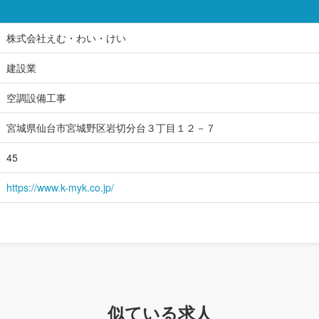
株式会社えむ・わい・けい
建設業
空調設備工事
宮城県仙台市宮城野区岩切分台３丁目１２－７
45
https://www.k-myk.co.jp/
似ている求人