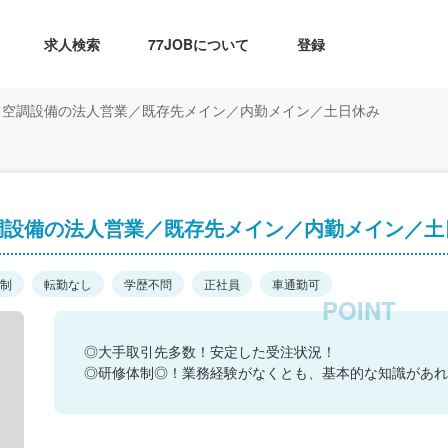
求人検索
77JOBについて
登録
】空調設備の法人営業／既存先メイン／内勤メイン／土日休み
調設備の法人営業／既存先メイン／内勤メイン／土
日制
転勤なし
学歴不問
正社員
車通勤可
◎大手取引先多数！安定した受注状況！
◎研修体制◎！業務経験がなくとも、基本的な知識があれ