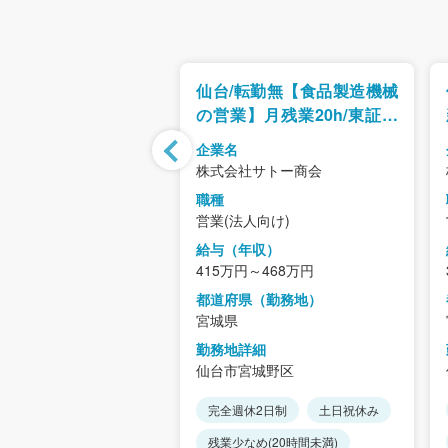
転勤無【製パン技術支
仙台/転勤無【食品製造機械
証スタンダード上場/
の営業】月残業20h/東証ス
アイディアが「カタ
タンダード上場
企業名
なり、お客様の事業
社サトー商会
株式会社サトー商会
らサポート
職種
人向け)
営業(法人向け)
年収）
給与（年収）
～423万円
415万円～468万円
県（勤務地）
都道府県（勤務地）
宮城県
詳細
勤務地詳細
宮城野区
仙台市宮城野区
休2日制
土日祝休み
完全週休2日制
土日祝休み
め(20時間未満)
残業少なめ(20時間未満)