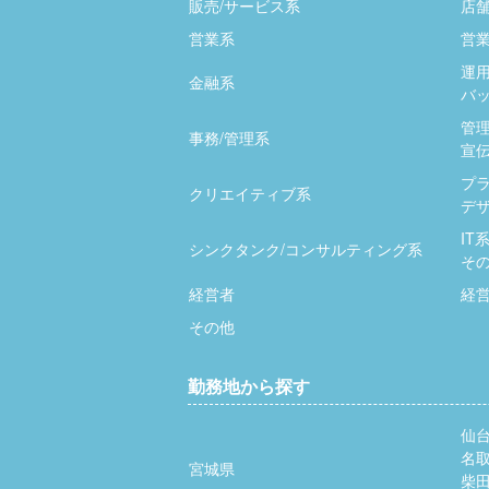
販売/サービス系
店
営業系
営業
運用
金融系
バッ
管
事務/管理系
宣伝
プ
クリエイティブ系
デザ
IT
シンクタンク/コンサルティング系
そ
経営者
経
その他
勤務地から探す
仙
名
宮城県
柴