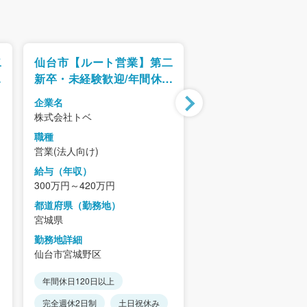
二
仙台市【ルート営業】第二
仙台/転勤無【地方
日
新卒・未経験歓迎/年間休日
向けシステム営業
ル
120日以上/既存中心・ノル
生◎/教育プログラ
企業名
企業名
マなし
株式会社トベ
テクノ・マインド株式
職種
職種
営業(法人向け)
営業(法人向け)
給与（年収）
給与（年収）
300万円～420万円
581万円～682万円
都道府県（勤務地）
都道府県（勤務地）
宮城県
宮城県
勤務地詳細
勤務地詳細
仙台市宮城野区
仙台市宮城野区
年間休日120日以上
年間休日120日以上
完全週休2日制
土日祝休み
完全週休2日制
土日