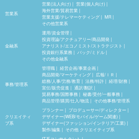
営業(法人向け)
営業(個人向け)
海外営業/貿易営業
営業系
営業支援/テレマーケティング
MR
その他営業系
運用/資金管理
投資理論/アクチュアリー/商品開発
金融系
アナリスト/エコノミスト/ストラテジスト
投資銀行系業務
バック/ミドル
その他金融系
管理職
経営企画/事業企画
商品開発/マーケティング
広報/ＩＲ
総務/人事/労務/教育
法務/特許
経理/財務
事務/管理系
宣伝/販売促進
通訳/翻訳
貿易事務/国際事務
秘書/受付/一般事務
商品管理/購買/仕入/物流
その他事務/管理系
プランナー
プロデューサー/ディレクター
クリエイティ
デザイナー(WEB/モバイル/ゲーム関連)
ブ系
デザイナー(ファッション/インテリア/工業)
製作/編集
その他 クリエイティブ系
IT系コンサルタント