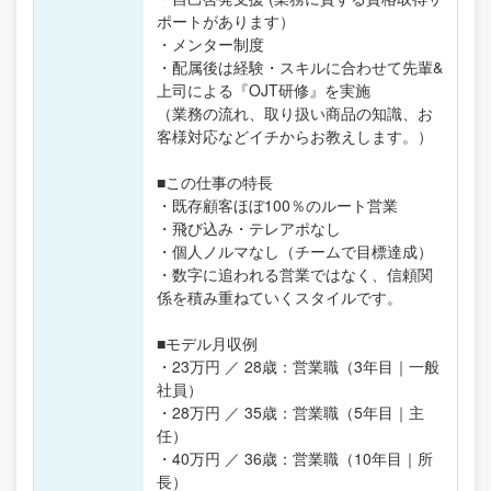
ポートがあります）
・メンター制度
・配属後は経験・スキルに合わせて先輩&
上司による『OJT研修』を実施
（業務の流れ、取り扱い商品の知識、お
客様対応などイチからお教えします。）
■この仕事の特長
・既存顧客ほぼ100％のルート営業
・飛び込み・テレアポなし
・個人ノルマなし（チームで目標達成）
・数字に追われる営業ではなく、信頼関
係を積み重ねていくスタイルです。
■モデル月収例
・23万円 ／ 28歳：営業職（3年目｜一般
社員）
・28万円 ／ 35歳：営業職（5年目｜主
任）
・40万円 ／ 36歳：営業職（10年目｜所
長）