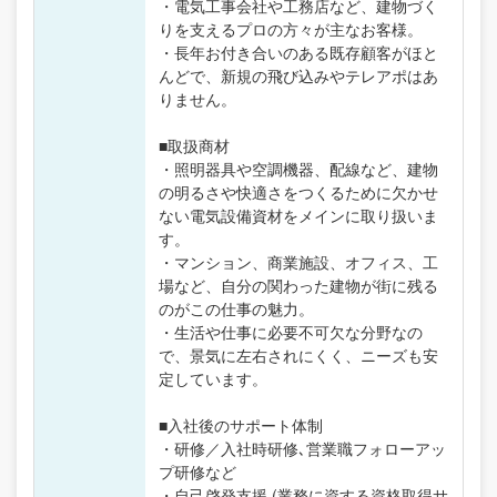
・電気工事会社や工務店など、建物づく
りを支えるプロの方々が主なお客様。
・長年お付き合いのある既存顧客がほと
んどで、新規の飛び込みやテレアポはあ
りません。
■取扱商材
・照明器具や空調機器、配線など、建物
の明るさや快適さをつくるために欠かせ
ない電気設備資材をメインに取り扱いま
す。
・マンション、商業施設、オフィス、工
場など、自分の関わった建物が街に残る
のがこの仕事の魅力。
・生活や仕事に必要不可欠な分野なの
で、景気に左右されにくく、ニーズも安
定しています。
■入社後のサポート体制
・研修／入社時研修､営業職フォローアッ
プ研修など
・自己啓発支援 (業務に資する資格取得サ