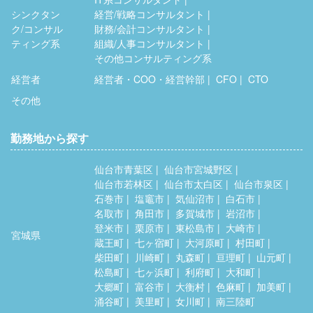
シンクタン
経営/戦略コンサルタント
ク/コンサル
財務/会計コンサルタント
ティング系
組織/人事コンサルタント
その他コンサルティング系
経営者
経営者・COO・経営幹部
CFO
CTO
その他
勤務地から探す
仙台市青葉区
仙台市宮城野区
仙台市若林区
仙台市太白区
仙台市泉区
石巻市
塩竈市
気仙沼市
白石市
名取市
角田市
多賀城市
岩沼市
登米市
栗原市
東松島市
大崎市
宮城県
蔵王町
七ヶ宿町
大河原町
村田町
柴田町
川崎町
丸森町
亘理町
山元町
松島町
七ヶ浜町
利府町
大和町
大郷町
富谷市
大衡村
色麻町
加美町
涌谷町
美里町
女川町
南三陸町