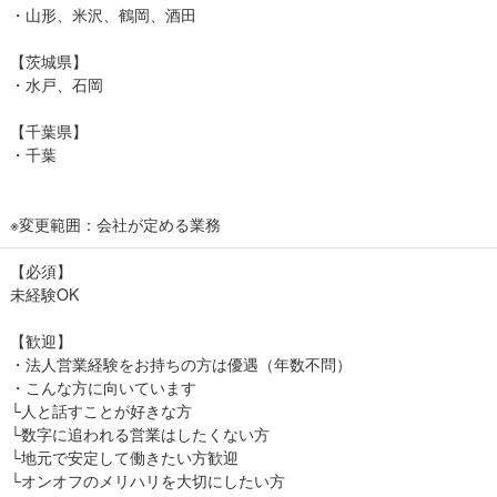
・山形、米沢、鶴岡、酒田
【茨城県】
・水戸、石岡
【千葉県】
・千葉
※変更範囲：会社が定める業務
【必須】
未経験OK
【歓迎】
・法人営業経験をお持ちの方は優遇（年数不問）
・こんな方に向いています
└人と話すことが好きな方
└数字に追われる営業はしたくない方
└地元で安定して働きたい方歓迎
└オンオフのメリハリを大切にしたい方