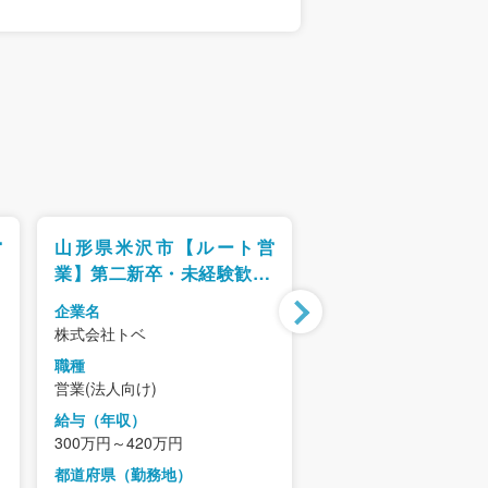
営
山形県米沢市【ルート営
全国【営業総合】L
/
業】第二新卒・未経験歓迎/
をはじめとする幅
中
年間休日120日以上/既存中
の営業
企業名
企業名
心・ノルマなし
株式会社トベ
アイリスオーヤマ株式
職種
職種
営業(法人向け)
営業(法人向け)
給与（年収）
給与（年収）
300万円～420万円
500万～850万円
都道府県（勤務地）
都道府県（勤務地）