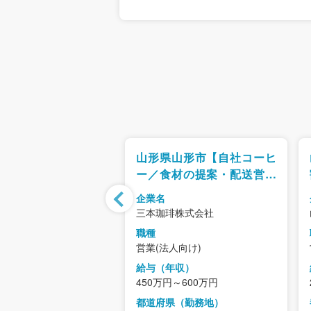
郡山市【エレベータ
山形県山形市【自社コーヒ
テナンス職(経験者限
ー／食材の提案・配送営業
年休125日／プライム
（リーダー・MGR候補）】
企業名
場／福利厚生充実
残業15h／年間休日122日／
ンエレベーターサービス
三本珈琲株式会社
事業成長中◎
ディングス株式会社
職種
営業(法人向け)
人向け)
給与（年収）
年収）
450万円～600万円
～600万円
都道府県（勤務地）