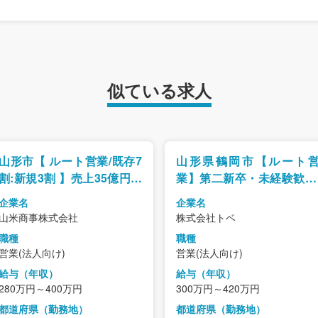
似ている求人
山形市【 ルート営業/既存7
山形県鶴岡市【ルート
割:新規3割 】売上35億円規
業】第二新卒・未経験歓迎
模×県内トップクラス／農業
年間休日120日以上/既存
企業名
企業名
を支える資材提案営業
心・ノルマなし
山米商事株式会社
株式会社トベ
職種
職種
営業(法人向け)
営業(法人向け)
給与（年収）
給与（年収）
280万円～400万円
300万円～420万円
都道府県（勤務地）
都道府県（勤務地）