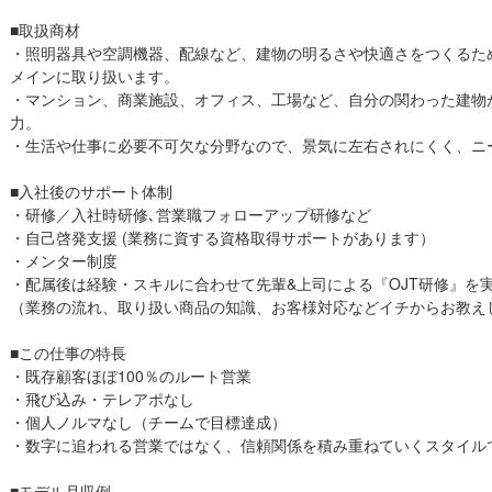
■取扱商材
・照明器具や空調機器、配線など、建物の明るさや快適さをつくるた
メインに取り扱います。
・マンション、商業施設、オフィス、工場など、自分の関わった建物
力。
・生活や仕事に必要不可欠な分野なので、景気に左右されにくく、ニ
■入社後のサポート体制
・研修／入社時研修､営業職フォローアップ研修など
・自己啓発支援 (業務に資する資格取得サポートがあります）
・メンター制度
・配属後は経験・スキルに合わせて先輩&上司による『OJT研修』を
（業務の流れ、取り扱い商品の知識、お客様対応などイチからお教え
■この仕事の特長
・既存顧客ほぼ100％のルート営業
・飛び込み・テレアポなし
・個人ノルマなし（チームで目標達成）
・数字に追われる営業ではなく、信頼関係を積み重ねていくスタイル
■モデル月収例